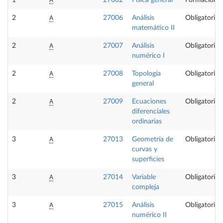
1
27002
Física general
Formación B
A
2
27006
Análisis
Obligatoria
matemático II
A
2
27007
Análisis
Obligatoria
numérico I
A
2
27008
Topología
Obligatoria
general
A
2
27009
Ecuaciones
Obligatoria
diferenciales
ordinarias
A
3
27013
Geometría de
Obligatoria
curvas y
superficies
A
3
27014
Variable
Obligatoria
compleja
A
3
27015
Análisis
Obligatoria
numérico II