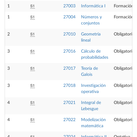
S1
1
27003
Informática I
Formación B
S1
1
27004
Números y
Formación B
conjuntos
S1
2
27010
Geometría
Obligatoria
lineal
S1
3
27016
Cálculo de
Obligatoria
probabilidades
S1
3
27017
Teoría de
Obligatoria
Galois
S1
3
27018
Investigación
Obligatoria
operativa
S1
4
27021
Integral de
Obligatoria
Lebesgue
S1
4
27022
Modelización
Obligatoria
matemática
S1