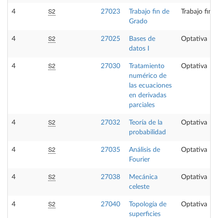
S2
4
27023
Trabajo fin de
Trabajo fin 
Grado
S2
4
27025
Bases de
Optativa
datos I
S2
4
27030
Tratamiento
Optativa
numérico de
las ecuaciones
en derivadas
parciales
S2
4
27032
Teoría de la
Optativa
probabilidad
S2
4
27035
Análisis de
Optativa
Fourier
S2
4
27038
Mecánica
Optativa
celeste
S2
4
27040
Topología de
Optativa
superficies