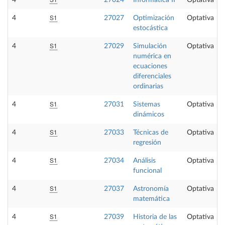
4
27024
Informática II
Optativa
S1
4
27027
Optimización
Optativa
estocástica
S1
4
27029
Simulación
Optativa
numérica en
ecuaciones
diferenciales
ordinarias
S1
4
27031
Sistemas
Optativa
dinámicos
S1
4
27033
Técnicas de
Optativa
regresión
S1
4
27034
Análisis
Optativa
funcional
S1
4
27037
Astronomía
Optativa
matemática
S1
4
27039
Historia de las
Optativa