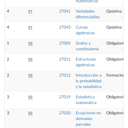
matemáticas
S1
4
27041
Variedades
Optativa
diferenciables
S1
4
27043
Curvas
Optativa
algebraicas
S2
1
27005
Grafos y
Obligatoria
combinatoria
S2
2
27011
Estructuras
Obligatoria
algebraicas
S2
2
27012
Introducción a
Formación B
la probabilidad
y la estadística
S2
3
27019
Estadística
Obligatoria
matemática
S2
3
27020
Ecuaciones en
Obligatoria
derivadas
parciales