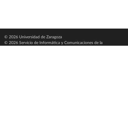
© 2026 Universidad de Zaragoza
© 2026 Servicio de Informática y Comunicaciones de la
Universidad de Zaragoza (
SICUZ
)
Universidad de Zaragoza
C/ Pedro Cerbuna, 12
ES-50009 Zaragoza
España / Spain
Tel: +34 976761000
ciu@unizar.es
Q-5018001-G
Servido por nodo: estudios
Aviso legal
|
Condiciones generales de uso
|
Política de privacidad