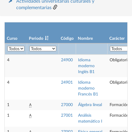
Actividades universitarias culturales y
complementarias
Curso
Periodo
Código
Nombre
Carácter
4
24900
Idioma
Obligatoria
moderno
Inglés B1
4
24901
Idioma
Obligatoria
moderno
Francés B1
A
1
27000
Álgebra lineal
Formación B
A
1
27001
Análisis
Formación B
matemático I
A