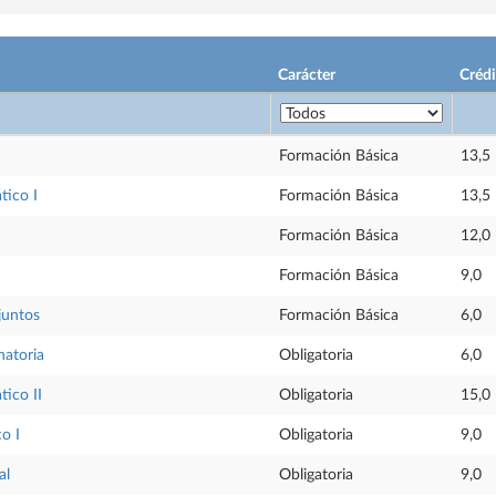
Carácter
Crédi
Formación Básica
13,5
tico I
Formación Básica
13,5
Formación Básica
12,0
Formación Básica
9,0
juntos
Formación Básica
6,0
natoria
Obligatoria
6,0
tico II
Obligatoria
15,0
o I
Obligatoria
9,0
al
Obligatoria
9,0