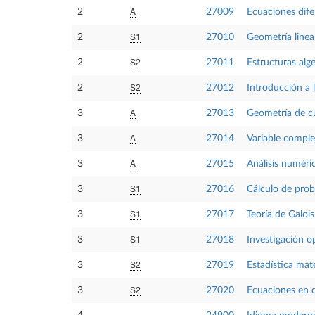
A
2
27009
Ecuaciones dife
S1
2
27010
Geometría linea
S2
2
27011
Estructuras alg
S2
2
27012
Introducción a l
A
3
27013
Geometría de cu
A
3
27014
Variable comple
A
3
27015
Análisis numéric
S1
3
27016
Cálculo de prob
S1
3
27017
Teoría de Galois
S1
3
27018
Investigación o
S2
3
27019
Estadística ma
S2
3
27020
Ecuaciones en d