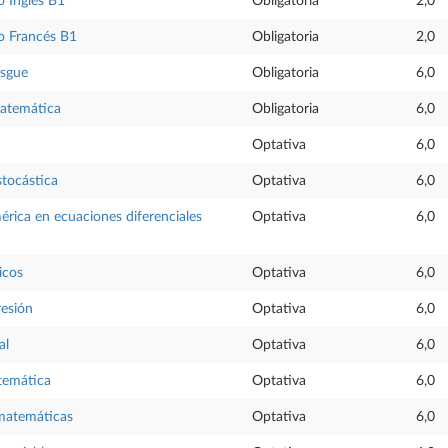
 Inglés B1
Obligatoria
2,0
o Francés B1
Obligatoria
2,0
esgue
Obligatoria
6,0
atemática
Obligatoria
6,0
Optativa
6,0
tocástica
Optativa
6,0
rica en ecuaciones diferenciales
Optativa
6,0
icos
Optativa
6,0
resión
Optativa
6,0
al
Optativa
6,0
temática
Optativa
6,0
 matemáticas
Optativa
6,0