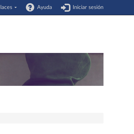
laces
Ayuda
Iniciar sesión