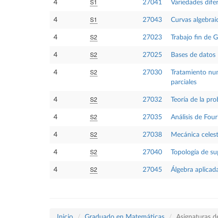
S1
4
27041
Variedades dife
S1
4
27043
Curvas algebrai
S2
4
27023
Trabajo fin de 
S2
4
27025
Bases de datos 
S2
4
27030
Tratamiento num
parciales
S2
4
27032
Teoría de la pro
S2
4
27035
Análisis de Four
S2
4
27038
Mecánica celes
S2
4
27040
Topología de su
S2
4
27045
Álgebra aplicad
Inicio
Graduado en Matemáticas
Asignaturas d