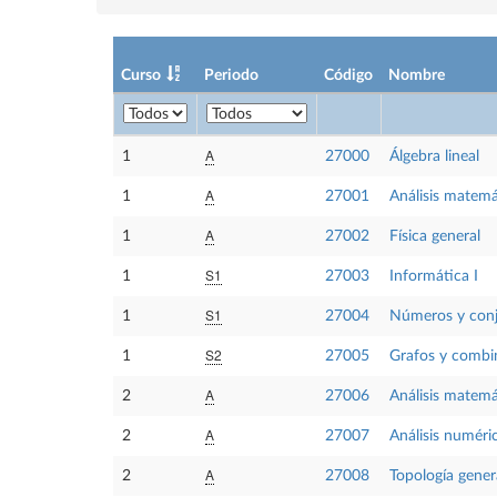
Curso
Periodo
Código
Nombre
A
1
27000
Álgebra lineal
A
1
27001
Análisis matemá
A
1
27002
Física general
S1
1
27003
Informática I
S1
1
27004
Números y con
S2
1
27005
Grafos y combi
A
2
27006
Análisis matemá
A
2
27007
Análisis numéric
A
2
27008
Topología gener