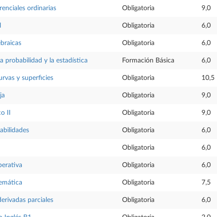
renciales ordinarias
Obligatoria
9,0
l
Obligatoria
6,0
ebraicas
Obligatoria
6,0
a probabilidad y la estadística
Formación Básica
6,0
rvas y superficies
Obligatoria
10,5
ja
Obligatoria
9,0
o II
Obligatoria
9,0
abilidades
Obligatoria
6,0
Obligatoria
6,0
perativa
Obligatoria
6,0
temática
Obligatoria
7,5
erivadas parciales
Obligatoria
6,0