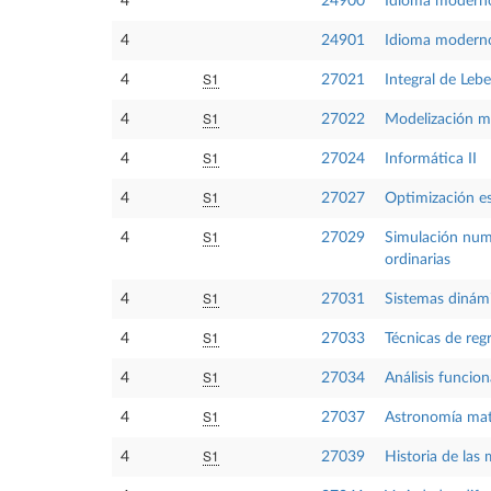
4
24900
Idioma moderno
4
24901
Idioma modern
S1
4
27021
Integral de Leb
S1
4
27022
Modelización m
S1
4
27024
Informática II
S1
4
27027
Optimización es
S1
4
27029
Simulación numé
ordinarias
S1
4
27031
Sistemas dinám
S1
4
27033
Técnicas de reg
S1
4
27034
Análisis funcion
S1
4
27037
Astronomía ma
S1
4
27039
Historia de las