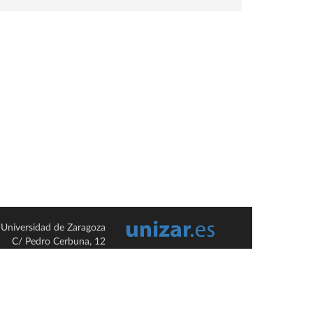
Universidad de Zaragoza
C/ Pedro Cerbuna, 12
ES-50009 Zaragoza
España / Spain
Tel: +34 976761000
ciu@unizar.es
Q-5018001-G