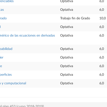
renciables
Optativa
6,0
cas
Optativa
6,0
Grado
Trabajo fin de Grado
10,0
I
Optativa
6,0
érico de las ecuaciones en derivadas
Optativa
6,0
babilidad
Optativa
6,0
ier
Optativa
6,0
te
Optativa
6,0
perficies
Optativa
6,0
a y computacional
Optativa
6,0
el plan 453 (curso 2018-2019)