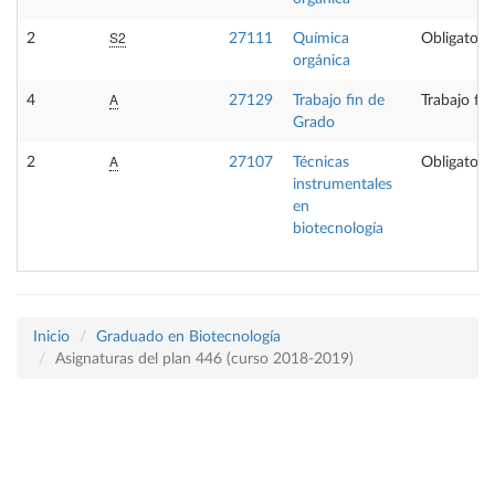
S2
2
27111
Química
Obligatoria
orgánica
A
4
27129
Trabajo fin de
Trabajo fi
Grado
A
2
27107
Técnicas
Obligatoria
instrumentales
en
biotecnología
Inicio
Graduado en Biotecnología
Asignaturas del plan 446 (curso 2018-2019)