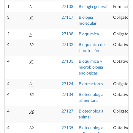
A
1
27103
Biología general
Formación
S1
3
27117
Biología
Obligatoria
molecular
A
2
27108
Bioquímica
Obligatoria
S2
4
27132
Bioquímica de
Optativa
la nutrición
S1
4
27133
Bioquímica y
Optativa
microbiología
enológicas
S1
4
27124
Biorreactores
Obligatoria
S2
4
27134
Biotecnología
Optativa
alimentaria
S2
4
27127
Biotecnología
Obligatoria
animal
S2
4
27135
Biotecnología
Optativa