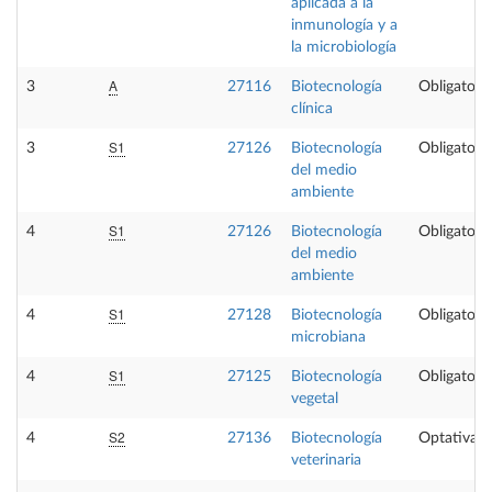
aplicada a la
inmunología y a
la microbiología
A
3
27116
Biotecnología
Obligatoria
clínica
S1
3
27126
Biotecnología
Obligatoria
del medio
ambiente
S1
4
27126
Biotecnología
Obligatoria
del medio
ambiente
S1
4
27128
Biotecnología
Obligatoria
microbiana
S1
4
27125
Biotecnología
Obligatoria
vegetal
S2
4
27136
Biotecnología
Optativa
veterinaria