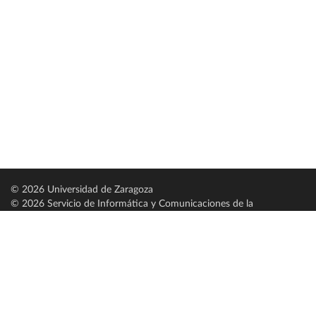
© 2026 Universidad de Zaragoza
© 2026 Servicio de Informática y Comunicaciones de la
Universidad de Zaragoza (
SICUZ
)
Universidad de Zaragoza
C/ Pedro Cerbuna, 12
ES-50009 Zaragoza
España / Spain
Tel: +34 976761000
ciu@unizar.es