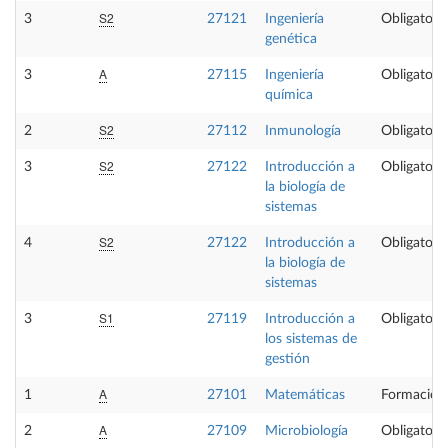
S2
3
27121
Ingeniería
Obligatoria
genética
A
3
27115
Ingeniería
Obligatoria
química
S2
2
27112
Inmunología
Obligatoria
S2
3
27122
Introducción a
Obligatoria
la biología de
sistemas
S2
4
27122
Introducción a
Obligatoria
la biología de
sistemas
S1
3
27119
Introducción a
Obligatoria
los sistemas de
gestión
A
1
27101
Matemáticas
Formación
A
2
27109
Microbiología
Obligatoria