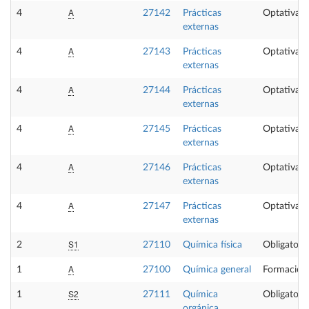
A
4
27142
Prácticas
Optativa
externas
A
4
27143
Prácticas
Optativa
externas
A
4
27144
Prácticas
Optativa
externas
A
4
27145
Prácticas
Optativa
externas
A
4
27146
Prácticas
Optativa
externas
A
4
27147
Prácticas
Optativa
externas
S1
2
27110
Química física
Obligatoria
A
1
27100
Química general
Formación
S2
1
27111
Química
Obligatoria
orgánica