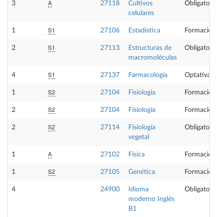
A
3
27118
Cultivos
Obligatoria
celulares
S1
1
27106
Estadística
Formación
S1
2
27113
Estructuras de
Obligatoria
macromoléculas
S1
4
27137
Farmacología
Optativa
S2
1
27104
Fisiologia
Formación
S2
2
27104
Fisiologia
Formación
S2
2
27114
Fisiología
Obligatoria
vegetal
A
1
27102
Física
Formación
S2
1
27105
Genética
Formación
4
24900
Idioma
Obligatoria
moderno Inglés
B1