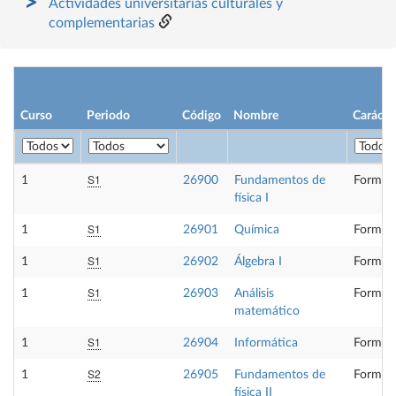
Actividades universitarias culturales y
complementarias
Curso
Periodo
Código
Nombre
Carácte
S1
1
26900
Fundamentos de
Formaci
física I
S1
1
26901
Química
Formaci
S1
1
26902
Álgebra I
Formaci
S1
1
26903
Análisis
Formaci
matemático
S1
1
26904
Informática
Formaci
S2
1
26905
Fundamentos de
Formaci
física II