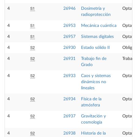
S1
4
26946
Dosimetría y
Optativ
radioprotección
S1
4
26953
Mecánica cuántica
Optativ
S1
4
26957
Sistemas digitales
Optativ
S2
4
26930
Estado sólido II
Obligat
S2
4
26931
Trabajo fin de
Trabajo
Grado
S2
4
26933
Caos y sistemas
Optativ
dinámicos no
lineales
S2
4
26934
Física de la
Optativ
atmósfera
S2
4
26937
Gravitación y
Optativ
cosmología
S2
4
26938
Historia de la
Optativ