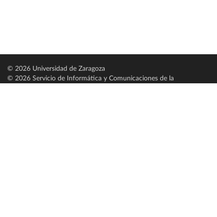
© 2026 Universidad de Zaragoza
© 2026 Servicio de Informática y Comunicaciones de la
Universidad de Zaragoza (
SICUZ
)
Universidad de Zaragoza
C/ Pedro Cerbuna, 12
ES-50009 Zaragoza
España / Spain
Tel: +34 976761000
ciu@unizar.es
Q-5018001-G
Servido por nodo: estudios