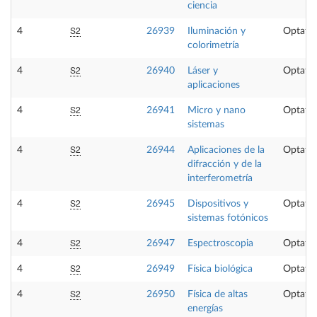
ciencia
S2
4
26939
Iluminación y
Optativ
colorimetría
S2
4
26940
Láser y
Optativ
aplicaciones
S2
4
26941
Micro y nano
Optativ
sistemas
S2
4
26944
Aplicaciones de la
Optativ
difracción y de la
interferometría
S2
4
26945
Dispositivos y
Optativ
sistemas fotónicos
S2
4
26947
Espectroscopia
Optativ
S2
4
26949
Física biológica
Optativ
S2
4
26950
Física de altas
Optativ
energías