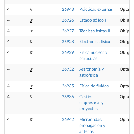
A
4
26943
Prácticas externas
Optativ
S1
4
26926
Estado sólido I
Obligat
S1
4
26927
Técnicas físicas III
Obligat
S1
4
26928
Electrónica física
Obligat
S1
4
26929
Física nuclear y
Obligat
partículas
S1
4
26932
Astronomía y
Optativ
astrofísica
S1
4
26935
Física de fluidos
Optativ
S1
4
26936
Gestión
Optativ
empresarial y
proyectos
S1
4
26942
Microondas:
Optativ
propagación y
antenas