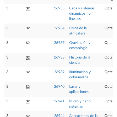
S2
3
26933
Caos y sistemas
Optativ
dinámicos no
lineales
S2
3
26934
Física de la
Optativ
atmósfera
S2
3
26937
Gravitación y
Optativ
cosmología
S2
3
26938
Historia de la
Optativ
ciencia
S2
3
26939
Iluminación y
Optativ
colorimetría
S2
3
26940
Láser y
Optativ
aplicaciones
S2
3
26941
Micro y nano
Optativ
sistemas
S2
3
26944
Aplicaciones de la
Optativ