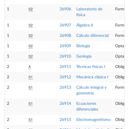
S2
1
26906
Laboratorio de
Formaci
física
S2
1
26907
Álgebra II
Formaci
S2
1
26908
Cálculo diferencial
Formaci
S2
1
26909
Biología
Optativ
S2
1
26910
Geología
Optativ
A
2
26911
Técnicas físicas I
Obligat
S1
2
26912
Mecánica clásica I
Obligat
S1
2
26913
Cálculo integral y
Formaci
geometría
S1
2
26914
Ecuaciones
Obligat
diferenciales
S1
2
26915
Electromagnetismo
Obligat