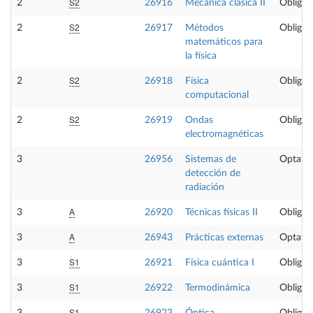
S2
2
26916
Mecánica clásica II
Obligat
S2
2
26917
Métodos
Obligat
matemáticos para
la física
S2
2
26918
Física
Obligat
computacional
S2
2
26919
Ondas
Obligat
electromagnéticas
3
26956
Sistemas de
Optativ
detección de
radiación
A
3
26920
Técnicas físicas II
Obligat
A
3
26943
Prácticas externas
Optativ
S1
3
26921
Física cuántica I
Obligat
S1
3
26922
Termodinámica
Obligat
S1