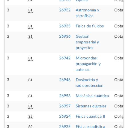
3
26923
Óptica
Obligat
S1
3
26932
Astronomía y
Optativ
astrofísica
S1
3
26935
Física de fluidos
Optativ
S1
3
26936
Gestión
Optativ
empresarial y
proyectos
S1
3
26942
Microondas:
Optativ
propagación y
antenas
S1
3
26946
Dosimetría y
Optativ
radioprotección
S1
3
26953
Mecánica cuántica
Optativ
S1
3
26957
Sistemas digitales
Optativ
S2
3
26924
Física cuántica II
Obligat
S2
3
26925
Física estadística
Obligat