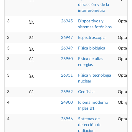
difracción y de la
interferometría
S2
3
26945
Dispositivos y
Optativ
sistemas fotónicos
S2
3
26947
Espectroscopia
Optativ
S2
3
26949
Física biológica
Optativ
S2
3
26950
Física de altas
Optativ
energías
S2
3
26951
Física y tecnología
Optativ
nuclear
S2
3
26952
Geofísica
Optativ
4
24900
Idioma moderno
Obligat
Inglés B1
4
26956
Sistemas de
Optativ
detección de
radiación