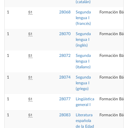
(catalán)
S1
1
28068
Segunda
Formación Bási
lengua I
(francés)
S1
1
28070
Segunda
Formación Bási
lengua I
(inglés)
S1
1
28072
Segunda
Formación Bási
lengua I
(italiano)
S1
1
28074
Segunda
Formación Bási
lengua I
(griego)
S1
1
28077
Lingüística
Formación Bási
general I
S1
1
28083
Literatura
Formación Bási
española
de la Edad