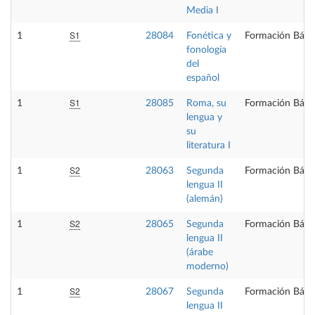
Media I
S1
1
28084
Fonética y
Formación Bási
fonología
del
español
S1
1
28085
Roma, su
Formación Bási
lengua y
su
literatura I
S2
1
28063
Segunda
Formación Bási
lengua II
(alemán)
S2
1
28065
Segunda
Formación Bási
lengua II
(árabe
moderno)
S2
1
28067
Segunda
Formación Bási
lengua II