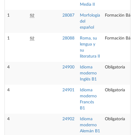
Media II
S2
1
28087
Morfología
Formación Bási
del
español
S2
1
28088
Roma, su
Formación Bási
lengua y
su
literatura II
4
24900
Idioma
Obligatoria
moderno
Inglés B1
4
24901
Idioma
Obligatoria
moderno
Francés
B1
4
24902
Idioma
Obligatoria
moderno
Alemán B1