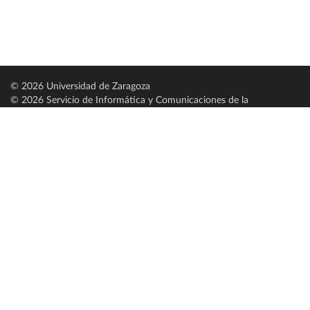
© 2026 Universidad de Zaragoza
© 2026 Servicio de Informática y Comunicaciones de la
Universidad de Zaragoza (
SICUZ
)
Universidad de Zaragoza
C/ Pedro Cerbuna, 12
ES-50009 Zaragoza
España / Spain
Tel: +34 976761000
ciu@unizar.es
Q-5018001-G
Servido por nodo: estudios
Aviso legal
|
Condiciones generales de uso
|
Política de privacidad