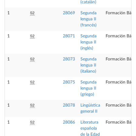
(catalán)
S2
1
28069
Segunda
Formación Bási
lengua II
(francés)
S2
1
28071
Segunda
Formación Bási
lengua II
(inglés)
S2
1
28073
Segunda
Formación Bási
lengua II
(italiano)
S2
1
28075
Segunda
Formación Bási
lengua II
(griego)
S2
1
28078
Lingúística
Formación Bási
general II
S2
1
28086
Literatura
Formación Bási
española
de la Edad