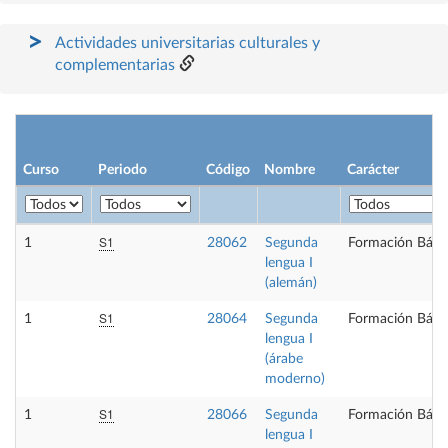
Actividades universitarias culturales y
complementarias
Curso
Periodo
Código
Nombre
Carácter
S1
1
28062
Segunda
Formación Bási
lengua I
(alemán)
S1
1
28064
Segunda
Formación Bási
lengua I
(árabe
moderno)
S1
1
28066
Segunda
Formación Bási
lengua I