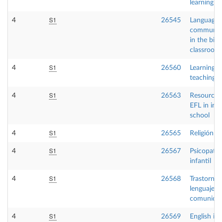
learning (C
S1
4
26545
Language 
communic
in the bili
classroom
S1
4
26560
Learning a
teaching 
S1
4
26563
Resources
EFL in inf
school
S1
4
26565
Religión
S1
4
26567
Psicopatol
infantil
S1
4
26568
Trastornos
lenguaje y 
comunicac
S1
4
26569
English in