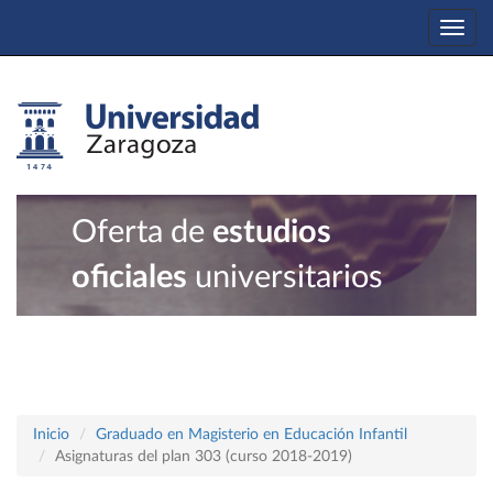
Togg
navi
Oferta de
estudios
oficiales
universitarios
Inicio
Graduado en Magisterio en Educación Infantil
Asignaturas del plan 303 (curso 2018-2019)