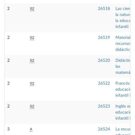
S2
2
26518
Las cienci
la natural
la educaci
infantil
S2
2
26519
Materiales
recursos
didácticos
S2
2
26520
Didáctica 
las
matemátic
S2
2
26522
Francés e
educación
infantil II
S2
2
26523
Inglés en
educación
infantil II
A
3
26524
La escuela