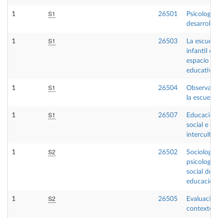
S1
1
26501
Psicología 
desarrollo 
S1
1
26503
La escuela
infantil c
espacio
educativo
S1
1
26504
Observaci
la escuela
S1
1
26507
Educación
social e
intercultur
S2
1
26502
Sociología
psicología
social de l
educación
S2
1
26505
Evaluació
contextos