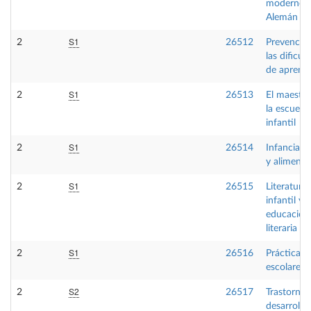
moderno
Alemán B
S1
2
26512
Prevenció
las dificul
de aprendi
S1
2
26513
El maestro
la escuela
infantil
S1
2
26514
Infancia, s
y alimenta
S1
2
26515
Literatura
infantil y
educación
literaria
S1
2
26516
Prácticas
escolares I
S2
2
26517
Trastornos
desarrollo