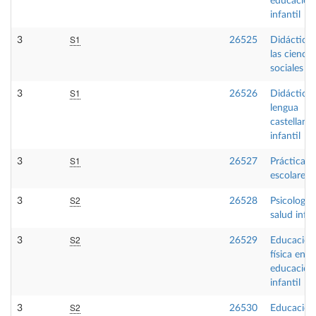
educación
infantil
S1
3
26525
Didáctica 
las ciencia
sociales
S1
3
26526
Didáctica 
lengua
castellana
infantil
S1
3
26527
Prácticas
escolares I
S2
3
26528
Psicología
salud infan
S2
3
26529
Educación
física en
educación
infantil
S2
3
26530
Educación