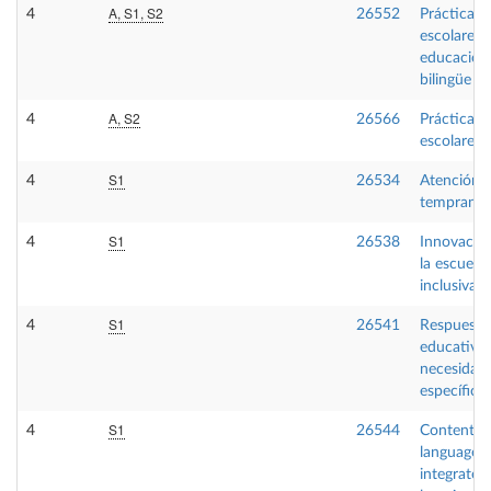
A, S1, S2
4
26552
Prácticas
escolares 
educación
bilingüe
A, S2
4
26566
Prácticas
escolares 
S1
4
26534
Atención
temprana
S1
4
26538
Innovació
la escuela
inclusiva
S1
4
26541
Respuesta
educativas
necesidad
específica
S1
4
26544
Content a
language
integrated