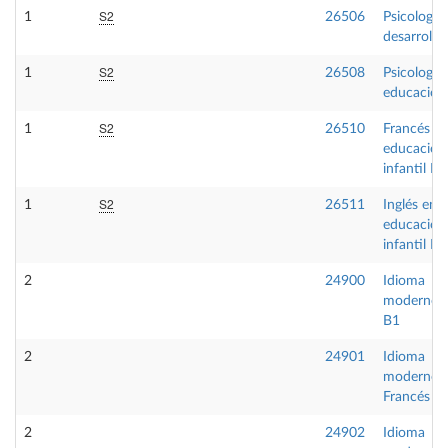
S2
1
26506
Psicología 
desarrollo 
S2
1
26508
Psicología 
educación
S2
1
26510
Francés e
educación
infantil I
S2
1
26511
Inglés en
educación
infantil I
2
24900
Idioma
moderno I
B1
2
24901
Idioma
moderno
Francés B
2
24902
Idioma