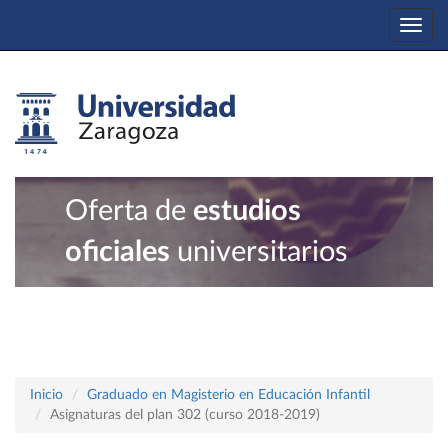
Togg
navi
Oferta de
estudios
oficiales
universitarios
Inicio
Graduado en Magisterio en Educación Infantil
Asignaturas del plan 302 (curso 2018-2019)