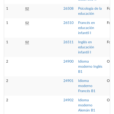
S2
1
26508
Psicología de la
Form
educación
S2
1
26510
Francés en
Form
educación
infantil I
S2
1
26511
Inglés en
Form
educación
infantil I
2
24900
Idioma
Obli
moderno Inglés
B1
2
24901
Idioma
Obli
moderno
Francés B1
2
24902
Idioma
Obli
moderno
Alemán B1