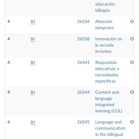
educación
bilingüe
S1
4
26534
Atención
Opta
temprana
S1
4
26538
Innovación en
Opta
la escuela
inclusiva
S1
4
26541
Respuestas
Opta
educativas a
necesidades
específicas
S1
4
26544
Content and
Opta
language
integrated
learning (CLIL)
S1
4
26545
Language and
Opta
communication
in the bilingual