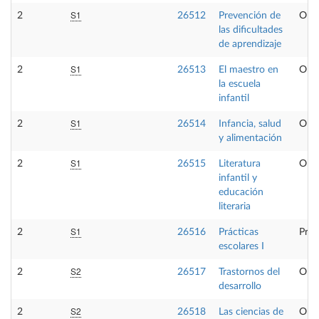
S1
2
26512
Prevención de
Obli
las dificultades
de aprendizaje
S1
2
26513
El maestro en
Obli
la escuela
infantil
S1
2
26514
Infancia, salud
Obli
y alimentación
S1
2
26515
Literatura
Obli
infantil y
educación
literaria
S1
2
26516
Prácticas
Prác
escolares I
S2
2
26517
Trastornos del
Obli
desarrollo
S2
2
26518
Las ciencias de
Obli