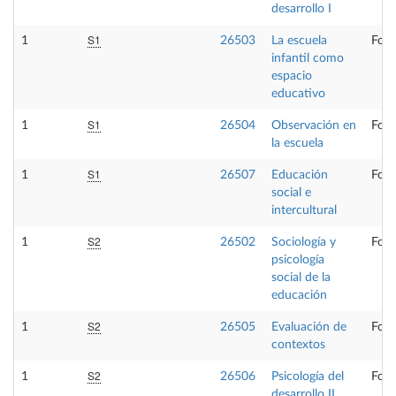
desarrollo I
S1
1
26503
La escuela
Form
infantil como
espacio
educativo
S1
1
26504
Observación en
Form
la escuela
S1
1
26507
Educación
Form
social e
intercultural
S2
1
26502
Sociología y
Form
psicología
social de la
educación
S2
1
26505
Evaluación de
Form
contextos
S2
1
26506
Psicología del
Form
desarrollo II