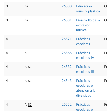
S2
3
26530
Educación
Obli
visual y plástica
S2
3
26531
Desarrollo de la
Obli
expresión
musical
4
26571
Prácticas
Prác
escolares
A
4
26566
Prácticas
Prác
escolares IV
A, S2
4
26532
Prácticas
Prác
escolares III
A, S2
4
26543
Prácticas
Prác
escolares en
atención a la
diversidad
A, S2
4
26552
Prácticas
Prác
escolares en