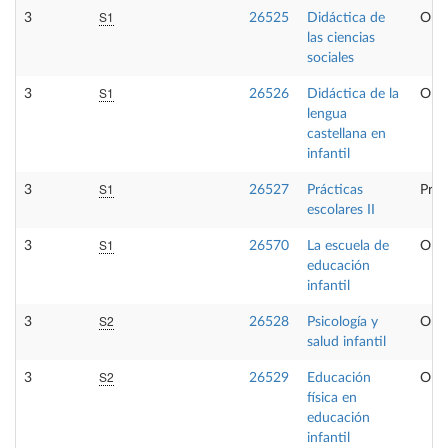
S1
3
26525
Didáctica de
Obli
las ciencias
sociales
S1
3
26526
Didáctica de la
Obli
lengua
castellana en
infantil
S1
3
26527
Prácticas
Prác
escolares II
S1
3
26570
La escuela de
Obli
educación
infantil
S2
3
26528
Psicología y
Obli
salud infantil
S2
3
26529
Educación
Obli
física en
educación
infantil