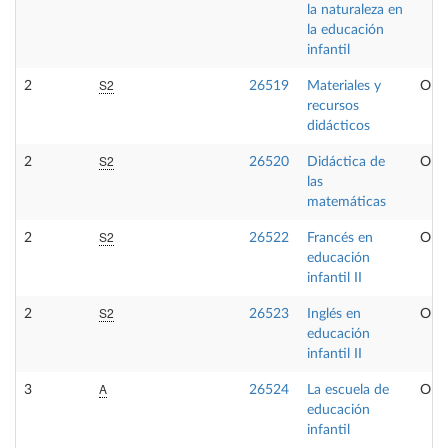
la naturaleza en
la educación
infantil
S2
2
26519
Materiales y
Obli
recursos
didácticos
S2
2
26520
Didáctica de
Obli
las
matemáticas
S2
2
26522
Francés en
Obli
educación
infantil II
S2
2
26523
Inglés en
Obli
educación
infantil II
A
3
26524
La escuela de
Obli
educación
infantil