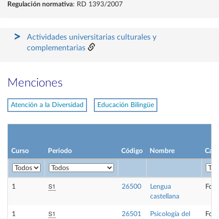
Regulación normativa
: RD 1393/2007
Actividades universitarias culturales y
complementarias
Menciones
Atención a la Diversidad
Educación Bilingüe
Curso
Periodo
Código
Nombre
Cará
S1
1
26500
Lengua
Form
castellana
S1
1
26501
Psicología del
Form