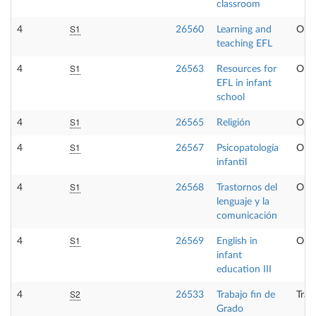
classroom
S1
4
26560
Learning and
Opta
teaching EFL
S1
4
26563
Resources for
Opta
EFL in infant
school
S1
4
26565
Religión
Opta
S1
4
26567
Psicopatología
Opta
infantil
S1
4
26568
Trastornos del
Opta
lenguaje y la
comunicación
S1
4
26569
English in
Opta
infant
education III
S2
4
26533
Trabajo fin de
Trab
Grado