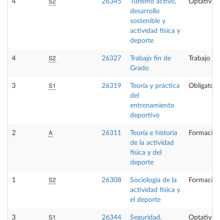
S2
4
26345
Turismo activo,
Optativa
desarrollo
sostenible y
actividad física y
deporte
S2
4
26327
Trabajo fin de
Trabajo fi
Grado
S1
3
26319
Teoría y práctica
Obligatori
del
entrenamiento
deportivo
A
2
26311
Teoría e historia
Formación
de la actividad
física y del
deporte
S2
1
26308
Sociología de la
Formación
actividad física y
el deporte
S1
3
26344
Seguridad,
Optativa