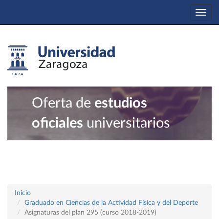
Togg
navi
Oferta de
estudios
oficiales
universitarios
Inicio
Graduado en Ciencias de la Actividad Física y del Deporte
Asignaturas del plan 295 (curso 2018-2019)