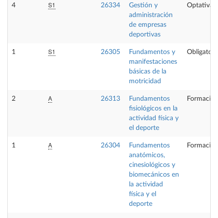
S1
4
26334
Gestión y
Optativa
administración
de empresas
deportivas
S1
1
26305
Fundamentos y
Obligatori
manifestaciones
básicas de la
motricidad
A
2
26313
Fundamentos
Formación
fisiológicos en la
actividad física y
el deporte
A
1
26304
Fundamentos
Formación
anatómicos,
cinesiológicos y
biomecánicos en
la actividad
física y el
deporte