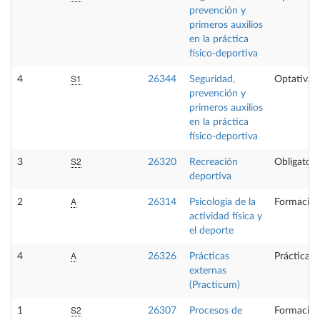
prevención y
primeros auxilios
en la práctica
físico-deportiva
S1
4
26344
Seguridad,
Optativa
prevención y
primeros auxilios
en la práctica
físico-deportiva
S2
3
26320
Recreación
Obligatori
deportiva
A
2
26314
Psicología de la
Formación
actividad física y
el deporte
A
4
26326
Prácticas
Prácticas 
externas
(Practicum)
S2
1
26307
Procesos de
Formación