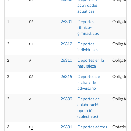
actividades
acuáticas
S2
1
26301
Deportes
Obligatori
rítmico-
gimnásticos
S1
2
26312
Deportes
Obligatori
individuales
A
2
26310
Deportes en la
Obligatori
naturaleza
S2
2
26315
Deportes de
Obligatori
lucha y de
adversario
A
2
26309
Deportes de
Obligatori
colaboración-
oposición
(colectivos)
S1
3
26331
Deportes aéreos
Optativa