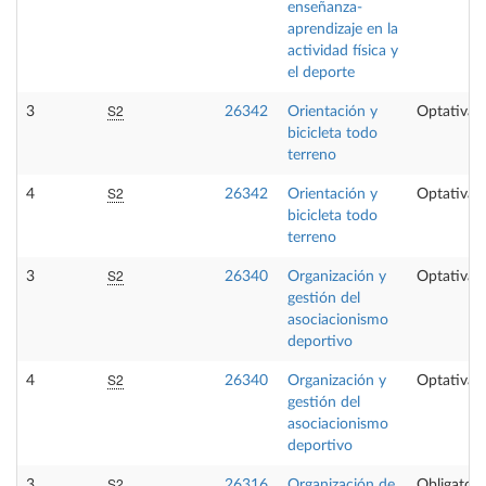
enseñanza-
aprendizaje en la
actividad física y
el deporte
S2
3
26342
Orientación y
Optativa
bicicleta todo
terreno
S2
4
26342
Orientación y
Optativa
bicicleta todo
terreno
S2
3
26340
Organización y
Optativa
gestión del
asociacionismo
deportivo
S2
4
26340
Organización y
Optativa
gestión del
asociacionismo
deportivo
S2
3
26316
Organización de
Obligatori