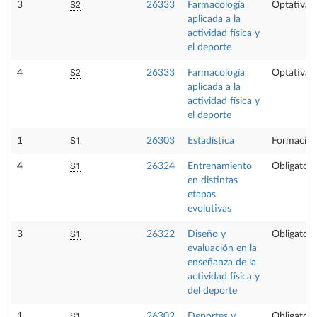
S2
3
26333
Farmacología
Optativa
aplicada a la
actividad física y
el deporte
S2
4
26333
Farmacología
Optativa
aplicada a la
actividad física y
el deporte
S1
1
26303
Estadística
Formación
S1
4
26324
Entrenamiento
Obligatori
en distintas
etapas
evolutivas
S1
3
26322
Diseño y
Obligatori
evaluación en la
enseñanza de la
actividad física y
del deporte
S1
1
26302
Deportes y
Obligatori