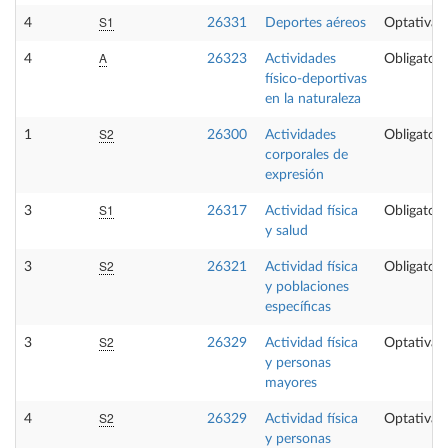
S1
4
26331
Deportes aéreos
Optativa
A
4
26323
Actividades
Obligatori
físico-deportivas
en la naturaleza
S2
1
26300
Actividades
Obligatori
corporales de
expresión
S1
3
26317
Actividad física
Obligatori
y salud
S2
3
26321
Actividad física
Obligatori
y poblaciones
específicas
S2
3
26329
Actividad física
Optativa
y personas
mayores
S2
4
26329
Actividad física
Optativa
y personas