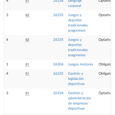
S1
4
26336
Lenguaje
Optativa
corporal
S2
3
26335
Juegos y
Optativa
deportes
tradicionales
aragoneses
S2
4
26335
Juegos y
Optativa
deportes
tradicionales
aragoneses
S1
1
26306
Juegos motores
Obligatori
S1
4
26325
Gestión y
Obligatori
legislación
deportivas
S1
3
26334
Gestión y
Optativa
administración
de empresas
deportivas