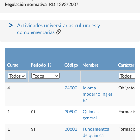
Regulación normativa
: RD 1393/2007
Actividades universitarias culturales y
complementarias
Curso
Periodo
Código
Nombre
Carácter
4
24900
Idioma
Obligatoria
moderno Inglés
B1
S1
1
30800
Química
Formación 
general
S1
1
30801
Fundamentos
Formación 
de química