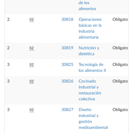
de los
alimentos
S2
2
30818
Operaciones
Obligatoria
básicas en la
industria
alimentaria
S2
2
30819
Nutrición y
Obligatoria
dietética
S2
3
30825
Tecnología de
Obligatoria
los alimentos II
S2
3
30826
Cocinado
Obligatoria
industrial y
restauración
colectiva
S2
3
30827
Diseño
Obligatoria
industrial y
gestión
medioambiental