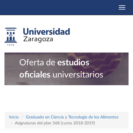
Togg
navi
Oferta de
estudios
oficiales
universitarios
Inicio
Graduado en Ciencia y Tecnología de los Alimentos
Asignaturas del plan 568 (curso 2018-2019)