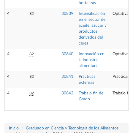
hortalizas
S2
4
30839
Intensificación
Optativa
en el sector del
aceite, azúcar y
productos
derivados del
cereal
S2
4
30840
Innovación en
Optativa
la industria
alimentaria
S2
4
30841
Prácticas
Prácticas e
externas
S2
4
30842
Trabajo fin de
Trabajo fin
Grado
Inicio
Graduado en Ciencia y Tecnología de los Alimentos