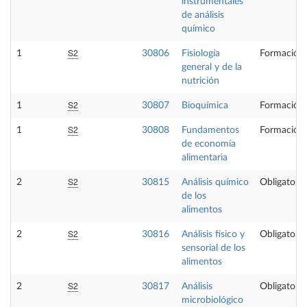
instrumentales
de análisis
químico
S2
1
30806
Fisiología
Formación 
general y de la
nutrición
S2
1
30807
Bioquímica
Formación 
S2
1
30808
Fundamentos
Formación 
de economía
alimentaria
S2
2
30815
Análisis químico
Obligatoria
de los
alimentos
S2
2
30816
Análisis físico y
Obligatoria
sensorial de los
alimentos
S2
2
30817
Análisis
Obligatoria
microbiológico