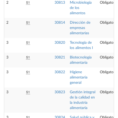
S1
2
30813
Microbiología
Obligatoria
de los
alimentos
S1
2
30814
Dirección de
Obligatoria
empresas
alimentarias
S1
3
30820
Tecnología de
Obligatoria
los alimentos I
S1
3
30821
Biotecnología
Obligatoria
alimentaria
S1
3
30822
Higiene
Obligatoria
alimentaria
general
S1
3
30823
Gestión integral
Obligatoria
de la calidad en
la industria
alimentaria
S1
3
30824
Salud pública y
Obligatoria