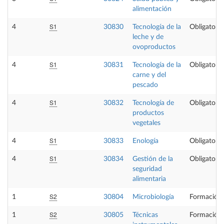
alimentación
S1
4
30830
Tecnología de la
Obligatoria
leche y de
ovoproductos
S1
4
30831
Tecnología de la
Obligatoria
carne y del
pescado
S1
4
30832
Tecnología de
Obligatoria
productos
vegetales
S1
4
30833
Enología
Obligatoria
S1
4
30834
Gestión de la
Obligatoria
seguridad
alimentaria
S2
1
30804
Microbiología
Formación 
S2
1
30805
Técnicas
Formación 