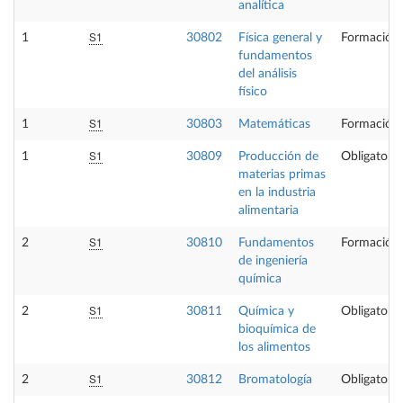
analítica
S1
1
30802
Física general y
Formación 
fundamentos
del análisis
físico
S1
1
30803
Matemáticas
Formación 
S1
1
30809
Producción de
Obligatoria
materias primas
en la industria
alimentaria
S1
2
30810
Fundamentos
Formación 
de ingeniería
química
S1
2
30811
Química y
Obligatoria
bioquímica de
los alimentos
S1
2
30812
Bromatología
Obligatoria