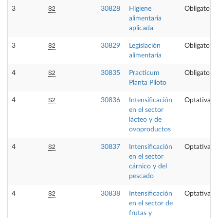
S2
3
30828
Higiene
Obligatoria
alimentaria
aplicada
S2
3
30829
Legislación
Obligatoria
alimentaria
S2
4
30835
Practicum
Obligatoria
Planta Piloto
S2
4
30836
Intensificación
Optativa
en el sector
lácteo y de
ovoproductos
S2
4
30837
Intensificación
Optativa
en el sector
cárnico y del
pescado
S2
4
30838
Intensificación
Optativa
en el sector de
frutas y