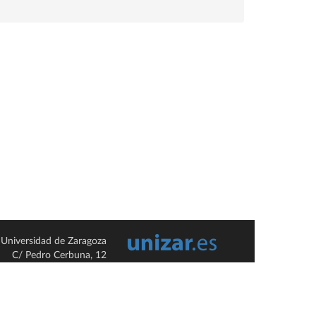
Universidad de Zaragoza
C/ Pedro Cerbuna, 12
ES-50009 Zaragoza
España / Spain
Tel: +34 976761000
ciu@unizar.es