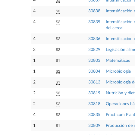
4
30837
Intensificación 
S2
4
30838
Intensificación 
S2
4
30839
Intensificación 
del cereal
S2
4
30836
Intensificación
S2
3
30829
Legislación alim
S1
1
30803
Matemáticas
S2
1
30804
Microbiología
S1
2
30813
Microbiología d
S2
2
30819
Nutrición y diet
S2
2
30818
Operaciones bás
S2
4
30835
Practicum Plant
S1
1
30809
Producción de m