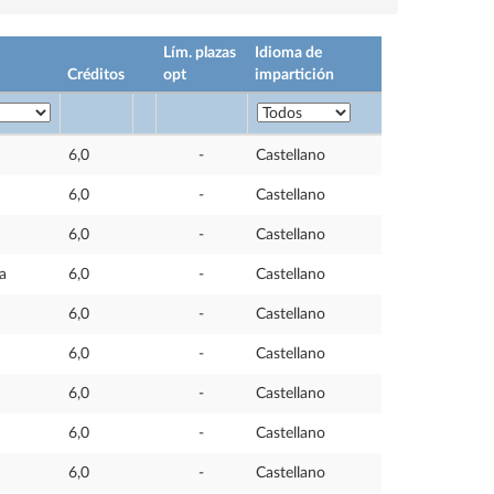
Lím. plazas
Idioma de
Créditos
opt
impartición
6,0
-
Castellano
6,0
-
Castellano
6,0
-
Castellano
a
6,0
-
Castellano
6,0
-
Castellano
6,0
-
Castellano
6,0
-
Castellano
6,0
-
Castellano
6,0
-
Castellano