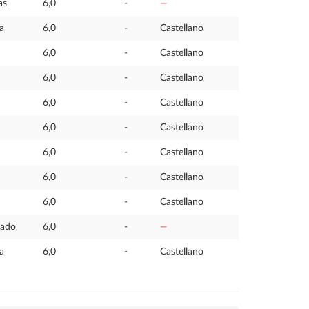
as
6,0
-
—
a
6,0
-
Castellano
6,0
-
Castellano
6,0
-
Castellano
6,0
-
Castellano
6,0
-
Castellano
6,0
-
Castellano
6,0
-
Castellano
6,0
-
Castellano
rado
6,0
-
—
a
6,0
-
Castellano