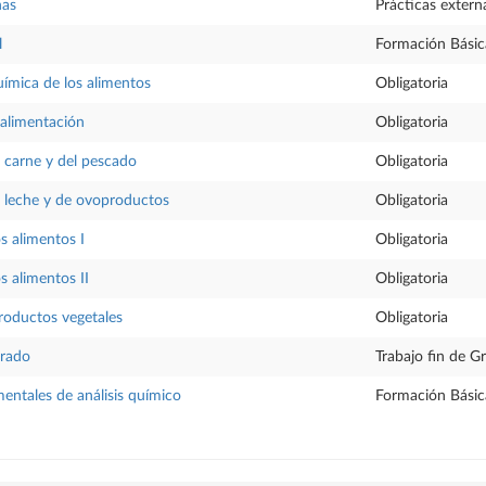
nas
Prácticas extern
l
Formación Básic
ímica de los alimentos
Obligatoria
 alimentación
Obligatoria
a carne y del pescado
Obligatoria
a leche y de ovoproductos
Obligatoria
s alimentos I
Obligatoria
s alimentos II
Obligatoria
roductos vegetales
Obligatoria
Grado
Trabajo fin de G
mentales de análisis químico
Formación Básic