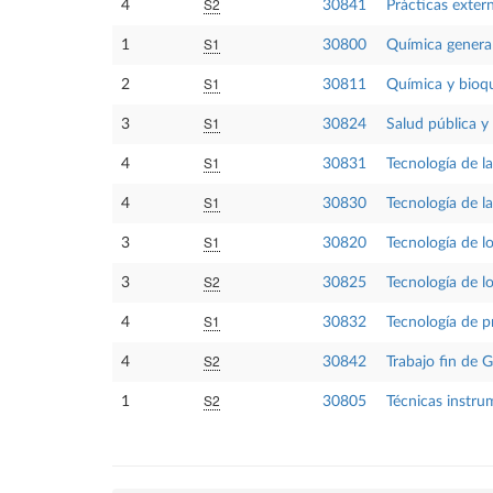
S2
4
30841
Prácticas exter
S1
1
30800
Química genera
S1
2
30811
Química y bioqu
S1
3
30824
Salud pública y
S1
4
30831
Tecnología de l
S1
4
30830
Tecnología de l
S1
3
30820
Tecnología de lo
S2
3
30825
Tecnología de lo
S1
4
30832
Tecnología de p
S2
4
30842
Trabajo fin de 
S2
1
30805
Técnicas instru