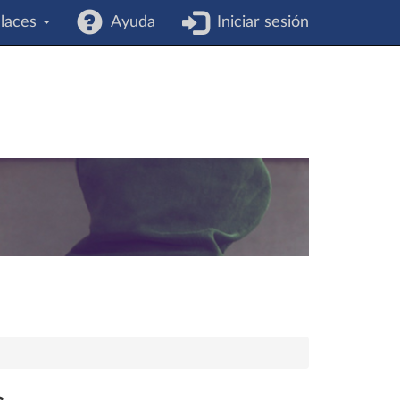
laces
Ayuda
Iniciar sesión