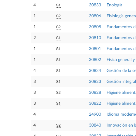
S1
4
30833
Enología
S2
1
30806
Fisiología gener
S2
1
30808
Fundamentos de
S1
2
30810
Fundamentos de
S1
1
30801
Fundamentos de
S1
1
30802
Física general y
S1
4
30834
Gestión de la s
S1
3
30823
Gestión integral
S2
3
30828
Higiene aliment
S1
3
30822
Higiene aliment
4
24900
Idioma moderno
S2
4
30840
Innovación en la
S2