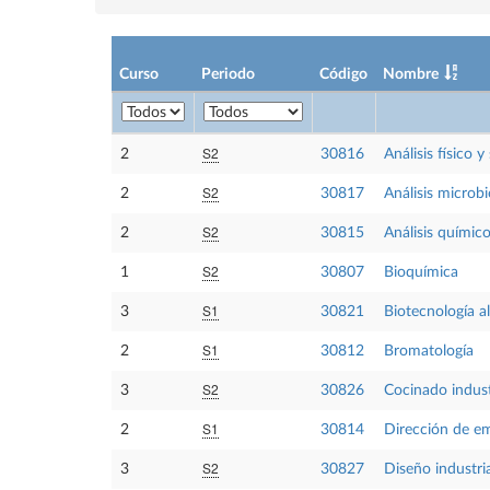
Curso
Periodo
Código
Nombre
S2
2
30816
Análisis físico 
S2
2
30817
Análisis microbi
S2
2
30815
Análisis químic
S2
1
30807
Bioquímica
S1
3
30821
Biotecnología a
S1
2
30812
Bromatología
S2
3
30826
Cocinado indust
S1
2
30814
Dirección de em
S2
3
30827
Diseño industri