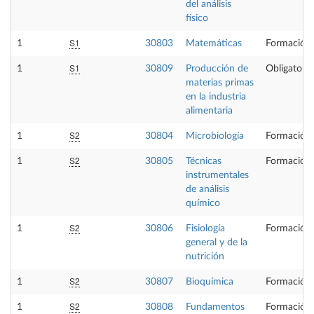
del análisis
físico
S1
1
30803
Matemáticas
Formación 
S1
1
30809
Producción de
Obligatoria
materias primas
en la industria
alimentaria
S2
1
30804
Microbiología
Formación 
S2
1
30805
Técnicas
Formación 
instrumentales
de análisis
químico
S2
1
30806
Fisiología
Formación 
general y de la
nutrición
S2
1
30807
Bioquímica
Formación 
S2
1
30808
Fundamentos
Formación 