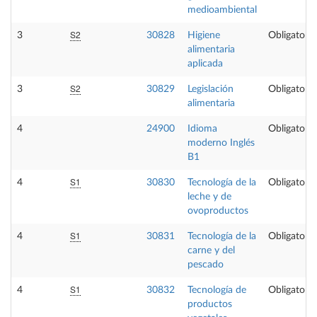
medioambiental
S2
3
30828
Higiene
Obligatoria
alimentaria
aplicada
S2
3
30829
Legislación
Obligatoria
alimentaria
4
24900
Idioma
Obligatoria
moderno Inglés
B1
S1
4
30830
Tecnología de la
Obligatoria
leche y de
ovoproductos
S1
4
30831
Tecnología de la
Obligatoria
carne y del
pescado
S1
4
30832
Tecnología de
Obligatoria
productos