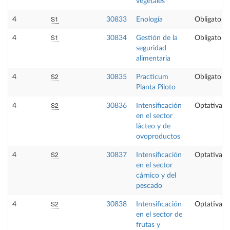
vegetales
S1
4
30833
Enología
Obligatoria
S1
4
30834
Gestión de la
Obligatoria
seguridad
alimentaria
S2
4
30835
Practicum
Obligatoria
Planta Piloto
S2
4
30836
Intensificación
Optativa
en el sector
lácteo y de
ovoproductos
S2
4
30837
Intensificación
Optativa
en el sector
cárnico y del
pescado
S2
4
30838
Intensificación
Optativa
en el sector de
frutas y