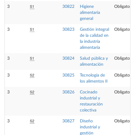
S1
3
30822
Higiene
Obligatoria
alimentaria
general
S1
3
30823
Gestión integral
Obligatoria
de la calidad en
la industria
alimentaria
S1
3
30824
Salud pública y
Obligatoria
alimentación
S2
3
30825
Tecnología de
Obligatoria
los alimentos II
S2
3
30826
Cocinado
Obligatoria
industrial y
restauración
colectiva
S2
3
30827
Diseño
Obligatoria
industrial y
gestión