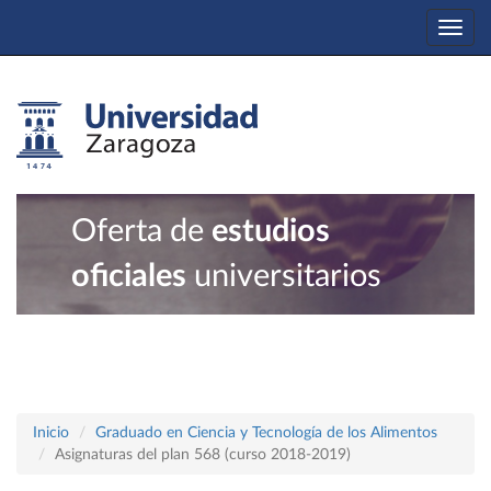
Togg
navi
Oferta de
estudios
oficiales
universitarios
Inicio
Graduado en Ciencia y Tecnología de los Alimentos
Asignaturas del plan 568 (curso 2018-2019)