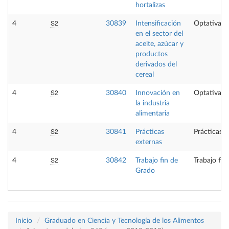
hortalizas
S2
4
30839
Intensificación
Optativa
en el sector del
aceite, azúcar y
productos
derivados del
cereal
S2
4
30840
Innovación en
Optativa
la industria
alimentaria
S2
4
30841
Prácticas
Prácticas e
externas
S2
4
30842
Trabajo fin de
Trabajo fin
Grado
Inicio
Graduado en Ciencia y Tecnología de los Alimentos