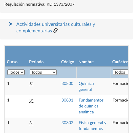
Regulación normativa
: RD 1393/2007
Actividades universitarias culturales y
complementarias
Curso
Periodo
Código
Nombre
Carácter
S1
1
30800
Química
Formación 
general
S1
1
30801
Fundamentos
Formación 
de química
analítica
S1
1
30802
Física general y
Formación 
fundamentos