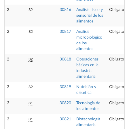
S2
2
30816
Análisis físico y
Obligatoria
sensorial de los
alimentos
S2
2
30817
Análisis
Obligatoria
microbiológico
de los
alimentos
S2
2
30818
Operaciones
Obligatoria
básicas en la
industria
alimentaria
S2
2
30819
Nutrición y
Obligatoria
dietética
S1
3
30820
Tecnología de
Obligatoria
los alimentos I
S1
3
30821
Biotecnología
Obligatoria
alimentaria