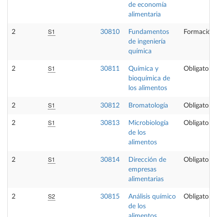
de economía
alimentaria
S1
2
30810
Fundamentos
Formación 
de ingeniería
química
S1
2
30811
Química y
Obligatoria
bioquímica de
los alimentos
S1
2
30812
Bromatología
Obligatoria
S1
2
30813
Microbiología
Obligatoria
de los
alimentos
S1
2
30814
Dirección de
Obligatoria
empresas
alimentarias
S2
2
30815
Análisis químico
Obligatoria
de los
alimentos