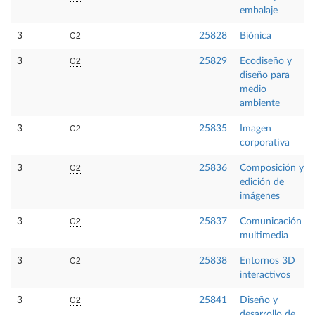
embalaje
C2
3
25828
Biónica
C2
3
25829
Ecodiseño y
diseño para
medio
ambiente
C2
3
25835
Imagen
corporativa
C2
3
25836
Composición y
edición de
imágenes
C2
3
25837
Comunicación
multimedia
C2
3
25838
Entornos 3D
interactivos
C2
3
25841
Diseño y
desarrollo de