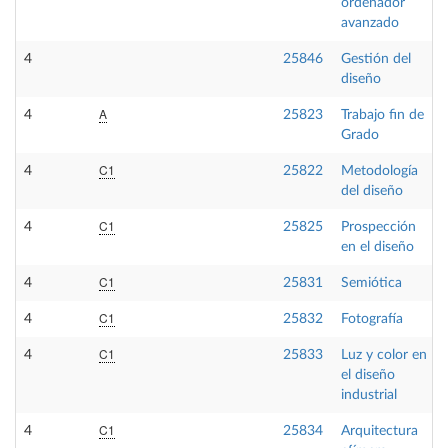
ordenador
avanzado
4
25846
Gestión del
diseño
A
4
25823
Trabajo fin de
Grado
C1
4
25822
Metodología
del diseño
C1
4
25825
Prospección
en el diseño
C1
4
25831
Semiótica
C1
4
25832
Fotografía
C1
4
25833
Luz y color en
el diseño
industrial
C1
4
25834
Arquitectura