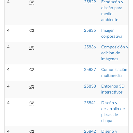
C2
4
25829
Ecodiseño y
diseño para
medio
ambiente
C2
4
25835
Imagen
corporativa
C2
4
25836
Composición y
edición de
imágenes
C2
4
25837
Comunicación
multimedia
C2
4
25838
Entornos 3D
interactivos
C2
4
25841
Diseño y
desarrollo de
piezas de
chapa
C2
4
25842
Diseño y