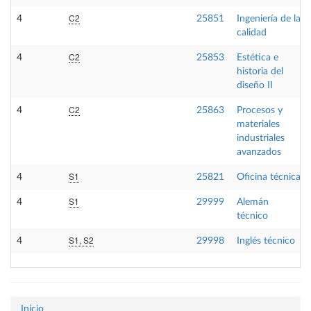
C2
4
25851
Ingeniería de la
calidad
C2
4
25853
Estética e
historia del
diseño II
C2
4
25863
Procesos y
materiales
industriales
avanzados
S1
4
25821
Oficina técnica
S1
4
29999
Alemán
técnico
S1, S2
4
29998
Inglés técnico
Inicio