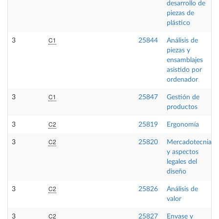
desarrollo de
piezas de
plástico
C1
3
25844
Análisis de
piezas y
ensamblajes
asistido por
ordenador
C1
3
25847
Gestión de
productos
C2
3
25819
Ergonomía
C2
3
25820
Mercadotecnia
y aspectos
legales del
diseño
C2
3
25826
Análisis de
valor
C2
3
25827
Envase y