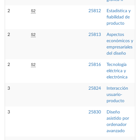
S2
2
25812
Estadística y
fiabilidad de
producto
S2
2
25813
Aspectos
económicos y
empresariales
del diseño
S2
2
25816
Tecnología
eléctrica y
electrónica
3
25824
Interacción
usuario-
producto
3
25830
Diseño
asistido por
ordenador
avanzado