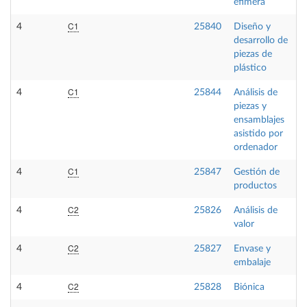
efímera
C1
4
25840
Diseño y
desarrollo de
piezas de
plástico
C1
4
25844
Análisis de
piezas y
ensamblajes
asistido por
ordenador
C1
4
25847
Gestión de
productos
C2
4
25826
Análisis de
valor
C2
4
25827
Envase y
embalaje
C2
4
25828
Biónica