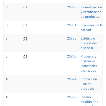
C2
3
25850
Homologación
y certificación
de productos
C2
3
25851
Ingeniería de la
calidad
C2
3
25853
Estética e
historia del
diseño II
C2
3
25863
Procesos y
materiales
industriales
avanzados
4
25824
Interacción
usuario-
producto
4
25830
Diseño
asistido por