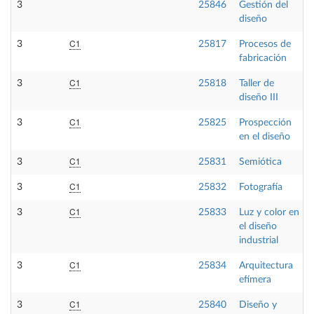
3
25846
Gestión del
diseño
C1
3
25817
Procesos de
fabricación
C1
3
25818
Taller de
diseño III
C1
3
25825
Prospección
en el diseño
C1
3
25831
Semiótica
C1
3
25832
Fotografía
C1
3
25833
Luz y color en
el diseño
industrial
C1
3
25834
Arquitectura
efímera
C1
3
25840
Diseño y