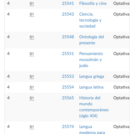
S1
4
25541
Filosofía y cine
Optativa
S1
4
25543
Ciencia,
Optativa
tecnología y
sociedad
S1
4
25548
Ontología del
Optativa
presente
S1
4
25551
Pensamiento
Optativa
musulmán y
judío
S1
4
25553
Lengua griega
Optativa
S1
4
25554
Lengua latina
Optativa
S1
4
25565
Historia del
Optativa
mundo
contemporáneo
(siglo XIX)
S1
4
25574
Lengua
Optativa
moderna para