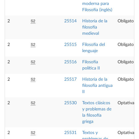
moderna para
Filosofía (inglés)
S2
2
25514
Historia de la
Obligatoria
filosofía
medieval
S2
2
25515
Filosofía del
Obligatoria
lenguaje
S2
2
25516
Filosofía
Obligatoria
política II
S2
2
25517
Historia de la
Obligatoria
filosofía antigua
II
S2
2
25530
Textos clásicos
Optativa
y problemas de
la filosofía
griega
S2
2
25531
Textos y
Optativa