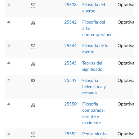
S2
4
25538
Filosofía del
Optativa
cuerpo
S2
4
25542
Filosofía del
Optativa
arte
contemporáneo
S2
4
25544
Filosofía de la
Optativa
mente
S2
4
25545
Teorías del
Optativa
significado
S2
4
25549
Filosofía
Optativa
helenística y
romana
S2
4
25550
Filosofía
Optativa
comparada:
oriente y
occidente
S2
4
25552
Pensamiento
Optativa