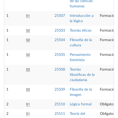
de las ciencias
humanas
S1
1
25507
Introducción a
Formación 
la lógica
S2
1
25503
Teorías éticas
Formación 
S2
1
25504
Filosofía de la
Formación 
cultura
S2
1
25505
Pensamiento
Formación 
feminista
S2
1
25508
Teorías
Formación 
filosóficas de la
ciudadanía
S2
1
25509
Filosofía de la
Formación 
imagen
S1
2
25510
Lógica formal
Obligatoria
S1
2
25511
Teoría del
Obligatoria