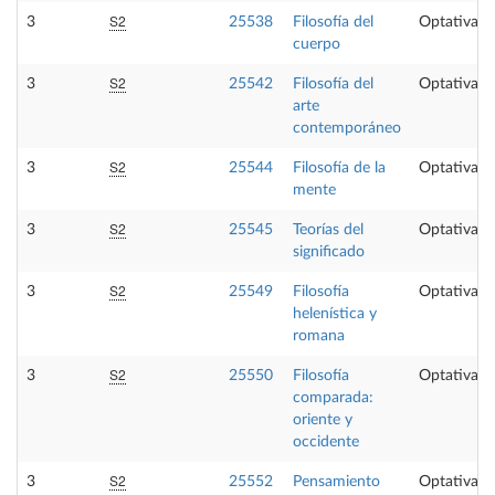
S2
3
25538
Filosofía del
Optativa
cuerpo
S2
3
25542
Filosofía del
Optativa
arte
contemporáneo
S2
3
25544
Filosofía de la
Optativa
mente
S2
3
25545
Teorías del
Optativa
significado
S2
3
25549
Filosofía
Optativa
helenística y
romana
S2
3
25550
Filosofía
Optativa
comparada:
oriente y
occidente
S2
3
25552
Pensamiento
Optativa