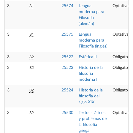
S1
3
25574
Lengua
Optativa
moderna para
Filosofía
(alemán)
S1
3
25575
Lengua
Optativa
moderna para
Filosofía (inglés)
S2
3
25522
Estética II
Obligatoria
S2
3
25523
Historia de la
Obligatoria
filosofía
moderna II
S2
3
25524
Historia de la
Obligatoria
filosofía del
siglo XIX
S2
3
25530
Textos clásicos
Optativa
y problemas de
la filosofía
griega