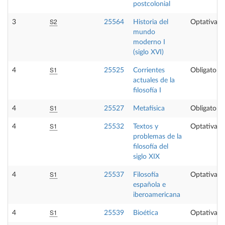
postcolonial
S2
3
25564
Historia del
Optativa
mundo
moderno I
(siglo XVI)
S1
4
25525
Corrientes
Obligatoria
actuales de la
filosofía I
S1
4
25527
Metafísica
Obligatoria
S1
4
25532
Textos y
Optativa
problemas de la
filosofía del
siglo XIX
S1
4
25537
Filosofía
Optativa
española e
iberoamericana
S1
4
25539
Bioética
Optativa