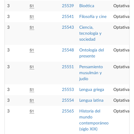
S1
3
25539
Bioética
Optativa
S1
3
25541
Filosofía y cine
Optativa
S1
3
25543
Ciencia,
Optativa
tecnología y
sociedad
S1
3
25548
Ontología del
Optativa
presente
S1
3
25551
Pensamiento
Optativa
musulmán y
judío
S1
3
25553
Lengua griega
Optativa
S1
3
25554
Lengua latina
Optativa
S1
3
25565
Historia del
Optativa
mundo
contemporáneo
(siglo XIX)