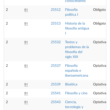
conocimiento
S1
2
25512
Filosofía
Obligatoria
política I
S1
2
25513
Historia de la
Obligatoria
filosofía antigua
I
S1
2
25532
Textos y
Optativa
problemas de la
filosofía del
siglo XIX
S1
2
25537
Filosofía
Optativa
española e
iberoamericana
S1
2
25539
Bioética
Optativa
S1
2
25541
Filosofía y cine
Optativa
S1
2
25543
Ciencia,
Optativa
tecnología y