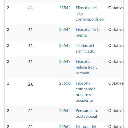
S2
2
25542
Filosofía del
Optativa
arte
contemporáneo
S2
2
25544
Filosofía de la
Optativa
mente
S2
2
25545
Teorías del
Optativa
significado
S2
2
25549
Filosofía
Optativa
helenística y
romana
S2
2
25550
Filosofía
Optativa
comparada:
oriente y
occidente
S2
2
25552
Pensamiento
Optativa
postcolonial
S2
2
25564
Historia del
Optativa