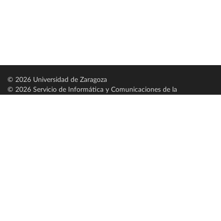
© 2026 Universidad de Zaragoza
© 2026 Servicio de Informática y Comunicaciones de la
Universidad de Zaragoza (
SICUZ
)
Universidad de Zaragoza
C/ Pedro Cerbuna, 12
ES-50009 Zaragoza
España / Spain
Tel: +34 976761000
ciu@unizar.es
Q-5018001-G
Servido por nodo: estudios