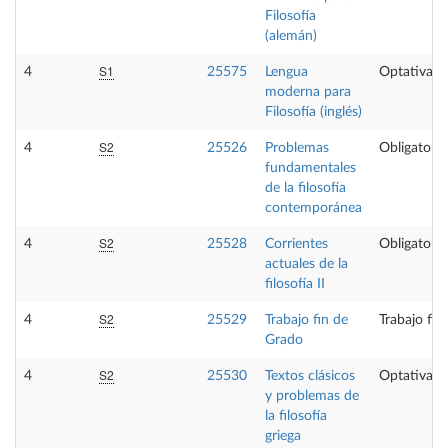
Filosofía
(alemán)
S1
4
25575
Lengua
Optativa
moderna para
Filosofía (inglés)
S2
4
25526
Problemas
Obligatoria
fundamentales
de la filosofía
contemporánea
S2
4
25528
Corrientes
Obligatoria
actuales de la
filosofía II
S2
4
25529
Trabajo fin de
Trabajo fin
Grado
S2
4
25530
Textos clásicos
Optativa
y problemas de
la filosofía
griega