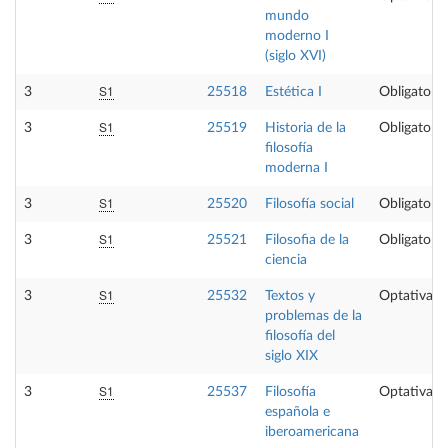
mundo
moderno I
(siglo XVI)
S1
3
25518
Estética I
Obligatoria
S1
3
25519
Historia de la
Obligatoria
filosofía
moderna I
S1
3
25520
Filosofía social
Obligatoria
S1
3
25521
Filosofia de la
Obligatoria
ciencia
S1
3
25532
Textos y
Optativa
problemas de la
filosofía del
siglo XIX
S1
3
25537
Filosofía
Optativa
española e
iberoamericana