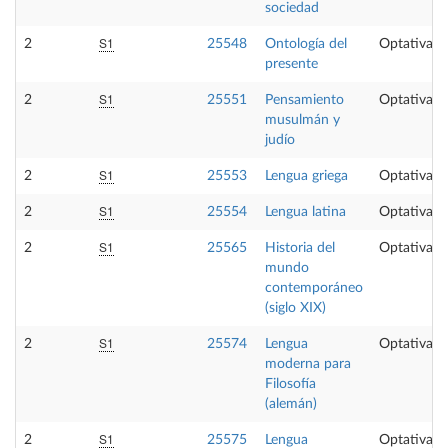
sociedad
S1
2
25548
Ontología del
Optativa
presente
S1
2
25551
Pensamiento
Optativa
musulmán y
judío
S1
2
25553
Lengua griega
Optativa
S1
2
25554
Lengua latina
Optativa
S1
2
25565
Historia del
Optativa
mundo
contemporáneo
(siglo XIX)
S1
2
25574
Lengua
Optativa
moderna para
Filosofía
(alemán)
S1
2
25575
Lengua
Optativa