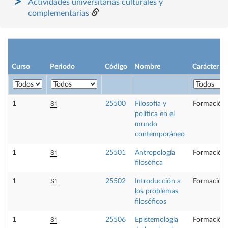
Actividades universitarias culturales y
complementarias
Curso
Periodo
Código
Nombre
Carácter
S1
1
25500
Filosofía y
Formación 
política en el
mundo
contemporáneo
S1
1
25501
Antropología
Formación 
filosófica
S1
1
25502
Introducción a
Formación 
los problemas
filosóficos
S1
1
25506
Epistemología
Formación 