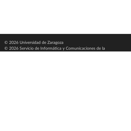
© 2026 Universidad de Zaragoza
© 2026 Servicio de Informática y Comunicaciones de la
Universidad de Zaragoza (
SICUZ
)
Universidad de Zaragoza
C/ Pedro Cerbuna, 12
ES-50009 Zaragoza
España / Spain
Tel: +34 976761000
ciu@unizar.es
Q-5018001-G
Servido por nodo: estudios