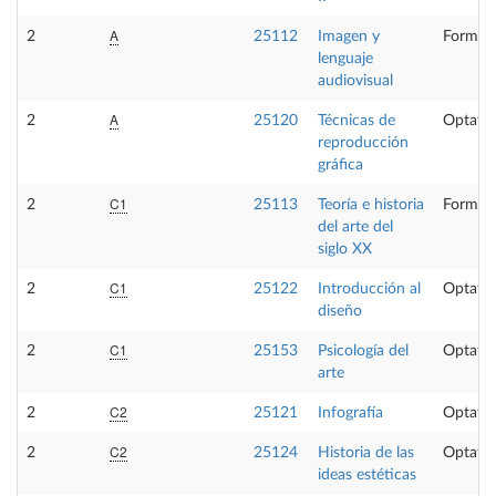
A
2
25112
Imagen y
Formaci
lenguaje
audiovisual
A
2
25120
Técnicas de
Optativ
reproducción
gráfica
C1
2
25113
Teoría e historia
Formaci
del arte del
siglo XX
C1
2
25122
Introducción al
Optativ
diseño
C1
2
25153
Psicología del
Optativ
arte
C2
2
25121
Infografía
Optativ
C2
2
25124
Historia de las
Optativ
ideas estéticas