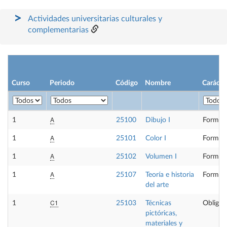
Actividades universitarias culturales y
complementarias
Curso
Periodo
Código
Nombre
Carácte
A
1
25100
Dibujo I
Formaci
A
1
25101
Color I
Formaci
A
1
25102
Volumen I
Formaci
A
1
25107
Teoría e historia
Formaci
del arte
C1
1
25103
Técnicas
Obligat
pictóricas,
materiales y