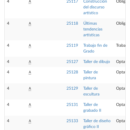
A
4
25117
Construcción
Obligat
del discurso
artístico
A
4
25118
Últimas
Obligat
tendencias
artísticas
A
4
25119
Trabajo fin de
Trabajo
Grado
A
4
25127
Taller de dibujo
Optativ
A
4
25128
Taller de
Optativ
pintura
A
4
25129
Taller de
Optativ
escultura
A
4
25131
Taller de
Optativ
grabado II
A
4
25133
Taller de diseño
Optativ
gráfico II