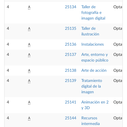
A
4
25134
Taller de
Optativ
fotografía e
imagen digital
A
4
25135
Taller de
Optativ
ilustración
A
4
25136
Instalaciones
Optativ
A
4
25137
Arte, entorno y
Optativ
espacio público
A
4
25138
Arte de acción
Optativ
A
4
25139
Tratamiento
Optativ
digital de la
imagen
A
4
25141
Animación en 2
Optativ
y 3D
A
4
25144
Recursos
Optativ
intermedia