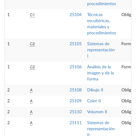
procedimientos
C1
1
25104
Técnicas
Obligat
escultóricas,
materiales y
procedimientos
C2
1
25105
Sistemas de
Formaci
representación
I
C2
1
25106
Análisis de la
Formaci
imagen y de la
forma
A
2
25108
Dibujo II
Obligat
A
2
25109
Color II
Obligat
A
2
25110
Volumen II
Obligat
A
2
25111
Sistemas de
Obligat
representación
II