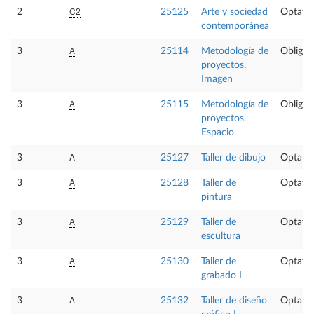
C2
2
25125
Arte y sociedad
Optativ
contemporánea
A
3
25114
Metodología de
Obligat
proyectos.
Imagen
A
3
25115
Metodología de
Obligat
proyectos.
Espacio
A
3
25127
Taller de dibujo
Optativ
A
3
25128
Taller de
Optativ
pintura
A
3
25129
Taller de
Optativ
escultura
A
3
25130
Taller de
Optativ
grabado I
A
3
25132
Taller de diseño
Optativ