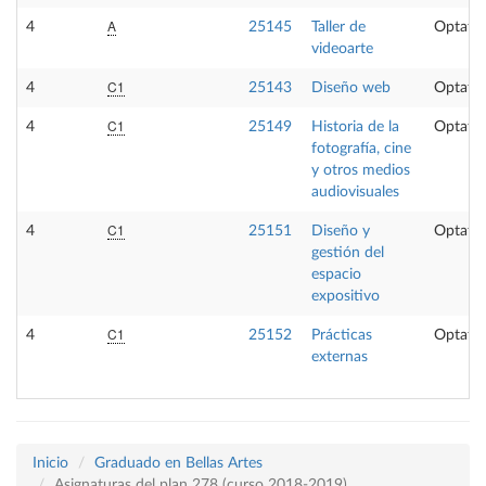
A
4
25145
Taller de
Optativ
videoarte
C1
4
25143
Diseño web
Optativ
C1
4
25149
Historia de la
Optativ
fotografía, cine
y otros medios
audiovisuales
C1
4
25151
Diseño y
Optativ
gestión del
espacio
expositivo
C1
4
25152
Prácticas
Optativ
externas
Inicio
Graduado en Bellas Artes
Asignaturas del plan 278 (curso 2018-2019)