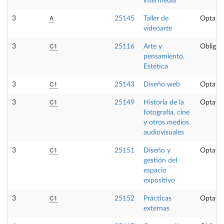
intermedia
A
3
25145
Taller de
Optativ
videoarte
C1
3
25116
Arte y
Obligat
pensamiento.
Estética
C1
3
25143
Diseño web
Optativ
C1
3
25149
Historia de la
Optativ
fotografía, cine
y otros medios
audiovisuales
C1
3
25151
Diseño y
Optativ
gestión del
espacio
expositivo
C1
3
25152
Prácticas
Optativ
externas