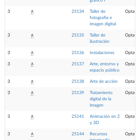
gráfico I
A
3
25134
Taller de
Optativ
fotografía e
imagen digital
A
3
25135
Taller de
Optativ
ilustración
A
3
25136
Instalaciones
Optativ
A
3
25137
Arte, entorno y
Optativ
espacio público
A
3
25138
Arte de acción
Optativ
A
3
25139
Tratamiento
Optativ
digital de la
imagen
A
3
25141
Animación en 2
Optativ
y 3D
A
3
25144
Recursos
Optativ