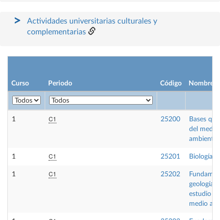
Actividades universitarias culturales y
complementarias
Curso
Periodo
Código
Nombre
C1
1
25200
Bases quí
del medio
ambiente
C1
1
25201
Biología
C1
1
25202
Fundamen
geología p
estudio de
medio am