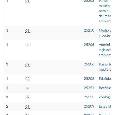
C1
1
25203
Fundamen
matemáti
para el es
del medio
ambiente
C1
1
25250
Medio am
y sostenib
C2
1
25205
Administr
legislación
ambiental
C2
1
25206
Bases físi
medio am
C2
1
25208
Edafologí
C2
1
25251
Botánica
C2
1
25252
Zoología
C1
2
25209
Estadístic