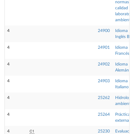
normas d
calidad en
laboratori
ambiental
4
24900
Idioma m
Inglés B1
4
24901
Idioma m
Francés B
4
24902
Idioma m
Alemán B
4
24903
Idioma m
Italiano B
4
25262
Hidrología
ambiental
4
25264
Prácticas
externas
C1
4
25230
Evaluació