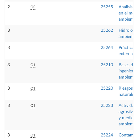
C2
2
25255
Análisis 
en el med
ambiente
3
25262
Hidrología
ambiental
3
25264
Prácticas
externas
C1
3
25210
Bases de l
ingeniería
ambiental
C1
3
25220
Riesgos
naturales
C1
3
25223
Actividad
agrosilvop
y medio
ambiente
C1
3
25224
Contamin