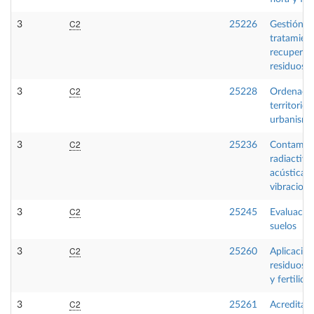
C2
3
25226
Gestión,
tratamien
recuperac
residuos
C2
3
25228
Ordenació
territorio 
urbanism
C2
3
25236
Contamin
radiactiva,
acústica y
vibracione
C2
3
25245
Evaluació
suelos
C2
3
25260
Aplicació
residuos a
y fertilida
C2
3
25261
Acreditaci