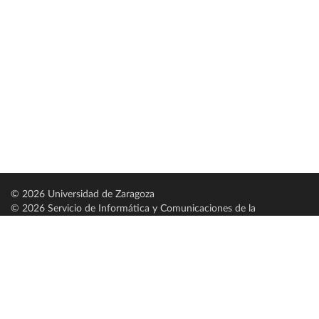
© 2026 Universidad de Zaragoza
© 2026 Servicio de Informática y Comunicaciones de la
Universidad de Zaragoza (
SICUZ
)
Universidad de Zaragoza
C/ Pedro Cerbuna, 12
ES-50009 Zaragoza
España / Spain
Tel: +34 976761000
ciu@unizar.es