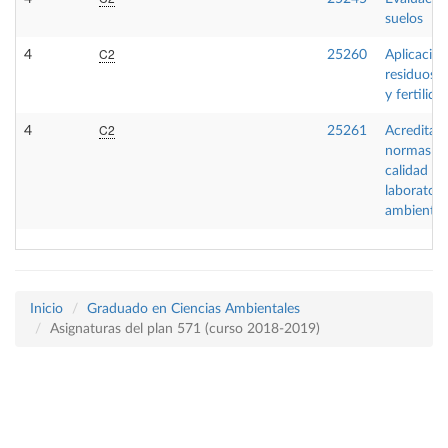
suelos
C2
4
25260
Aplicació
residuos a
y fertilida
C2
4
25261
Acreditaci
normas d
calidad en
laboratori
ambiental
Inicio
Graduado en Ciencias Ambientales
Asignaturas del plan 571 (curso 2018-2019)