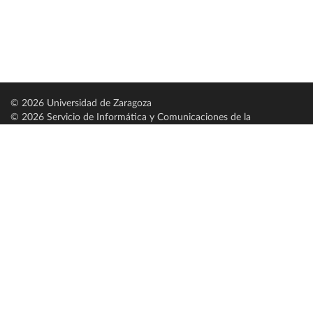
© 2026 Universidad de Zaragoza
© 2026 Servicio de Informática y Comunicaciones de la
Universidad de Zaragoza (
SICUZ
)
Universidad de Zaragoza
C/ Pedro Cerbuna, 12
ES-50009 Zaragoza
España / Spain
Tel: +34 976761000
ciu@unizar.es
Q-5018001-G
Servido por nodo: estudios