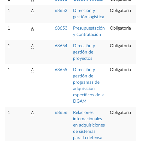
A
1
68652
Dirección y
Obligatoria
gestión logística
A
1
68653
Presupuestación
Obligatoria
y contratación
A
1
68654
Dirección y
Obligatoria
gestión de
proyectos
A
1
68655
Dirección y
Obligatoria
gestión de
programas de
adquisición
específicos de la
DGAM
A
1
68656
Relaciones
Obligatoria
internacionales
en adquisiciones
de sistemas
para la defensa