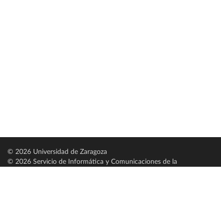
© 2026 Universidad de Zaragoza
© 2026 Servicio de Informática y Comunicaciones de la
Universidad de Zaragoza (
SICUZ
)
Universidad de Zaragoza
C/ Pedro Cerbuna, 12
ES-50009 Zaragoza
España / Spain