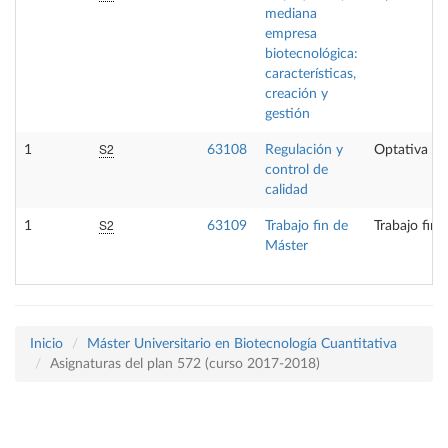
mediana
empresa
biotecnológica:
características,
creación y
gestión
S2
1
63108
Regulación y
Optativa
control de
calidad
S2
1
63109
Trabajo fin de
Trabajo fin 
Máster
Inicio
Máster Universitario en Biotecnología Cuantitativa
Asignaturas del plan 572 (curso 2017-2018)