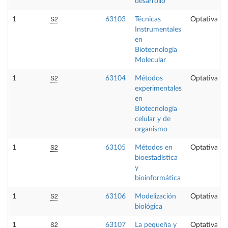
desarrollo
S2
1
63103
Técnicas
Optativa
Instrumentales
en
Biotecnología
Molecular
S2
1
63104
Métodos
Optativa
experimentales
en
Biotecnología
celular y de
organismo
S2
1
63105
Métodos en
Optativa
bioestadística
y
bioinformática
S2
1
63106
Modelización
Optativa
biológica
S2
1
63107
La pequeña y
Optativa