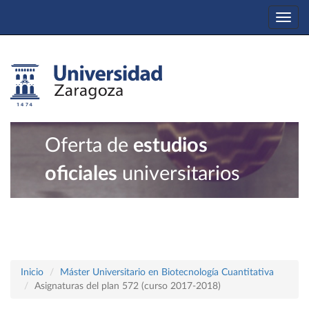
Togg
navi
Oferta de
estudios
oficiales
universitarios
Inicio
Máster Universitario en Biotecnología Cuantitativa
Asignaturas del plan 572 (curso 2017-2018)