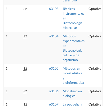
desarrollo
S2
1
63103
Técnicas
Optativa
Instrumentales
en
Biotecnología
Molecular
S2
1
63104
Métodos
Optativa
experimentales
en
Biotecnología
celular y de
organismo
S2
1
63105
Métodos en
Optativa
bioestadística
y
bioinformática
S2
1
63106
Modelización
Optativa
biológica
S2
1
63107
La pequeña y
Optativa