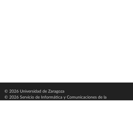
© 2026 Universidad de Zaragoza
© 2026 Servicio de Informática y Comunicaciones de la
Universidad de Zaragoza (
SICUZ
)
Universidad de Zaragoza
C/ Pedro Cerbuna, 12
ES-50009 Zaragoza
España / Spain