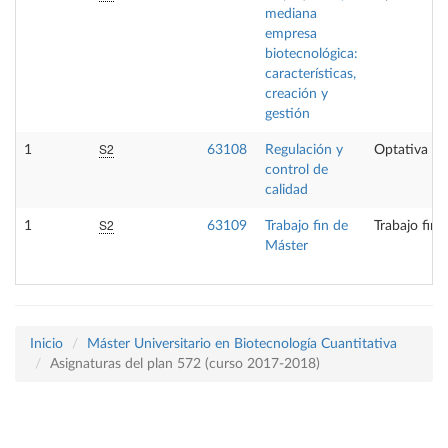
mediana
empresa
biotecnológica:
características,
creación y
gestión
S2
1
63108
Regulación y
Optativa
control de
calidad
S2
1
63109
Trabajo fin de
Trabajo fin 
Máster
Inicio
Máster Universitario en Biotecnología Cuantitativa
Asignaturas del plan 572 (curso 2017-2018)