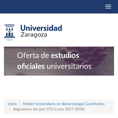
Togg
navi
Oferta de
estudios
oficiales
universitarios
Inicio
Máster Universitario en Biotecnología Cuantitativa
Asignaturas del plan 572 (curso 2017-2018)