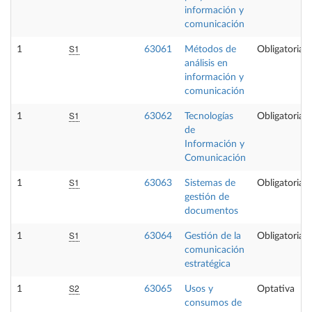
información y
comunicación
S1
1
63061
Métodos de
Obligatoria
análisis en
información y
comunicación
S1
1
63062
Tecnologías
Obligatoria
de
Información y
Comunicación
S1
1
63063
Sistemas de
Obligatoria
gestión de
documentos
S1
1
63064
Gestión de la
Obligatoria
comunicación
estratégica
S2
1
63065
Usos y
Optativa
consumos de