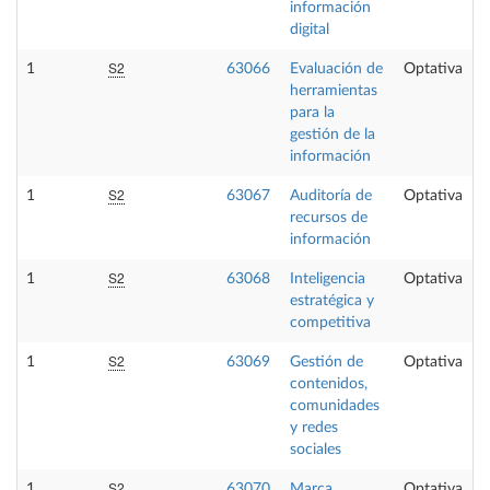
información
digital
S2
1
63066
Evaluación de
Optativa
herramientas
para la
gestión de la
información
S2
1
63067
Auditoría de
Optativa
recursos de
información
S2
1
63068
Inteligencia
Optativa
estratégica y
competitiva
S2
1
63069
Gestión de
Optativa
contenidos,
comunidades
y redes
sociales
S2
1
63070
Marca
Optativa