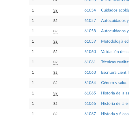
S2
1
61054
Cuidados ecológ
S2
1
61057
Autocuidados y 
S2
1
61058
Autocuidados y 
S2
1
61059
Metodología ed
S2
1
61060
Validación de c
S2
1
61061
Técnicas cualita
S2
1
61063
Escritura científ
S2
1
61064
Género y salud
S2
1
61065
Historia de la as
S2
1
61066
Historia de la e
S2
1
61067
Historia y filoso