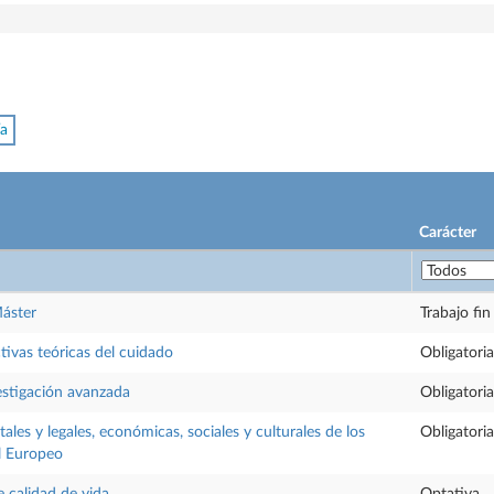
ía
Carácter
Máster
Trabajo fi
ivas teóricas del cuidado
Obligatoria
estigación avanzada
Obligatoria
les y legales, económicas, sociales y culturales de los
Obligatoria
l Europeo
 calidad de vida
Optativa