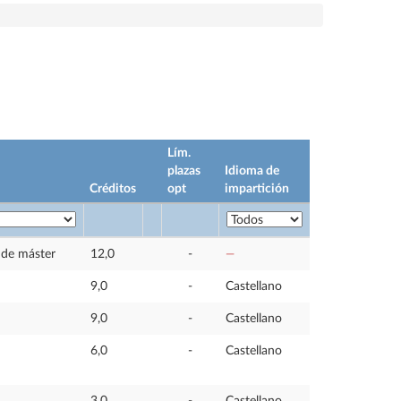
Lím.
plazas
Idioma de
Créditos
opt
impartición
n de máster
12,0
-
—
9,0
-
Castellano
9,0
-
Castellano
6,0
-
Castellano
3,0
-
Castellano