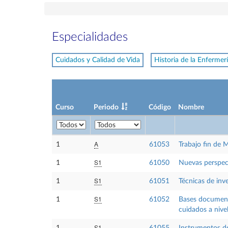
Especialidades
Cuidados y Calidad de Vida
Historia de la Enfermer
Curso
Periodo
Código
Nombre
A
1
61053
Trabajo fin de 
S1
1
61050
Nuevas perspect
S1
1
61051
Técnicas de inv
S1
1
61052
Bases documenta
cuidados a nive
S1
1
61055
Instrumentos de