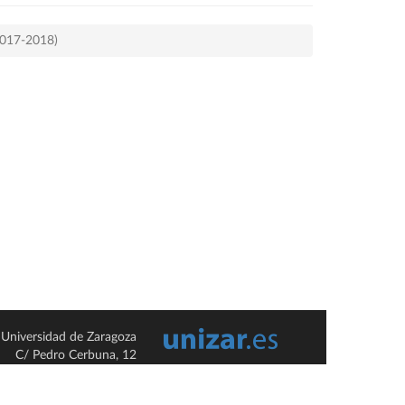
2017-2018)
Universidad de Zaragoza
C/ Pedro Cerbuna, 12
ES-50009 Zaragoza
España / Spain