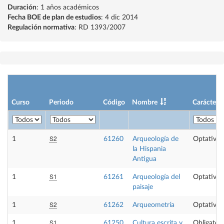
Duración
: 1 años académicos
Fecha BOE de plan de estudios
: 4 dic 2014
Regulación normativa
: RD 1393/2007
Curso
Periodo
Código
Nombre
Carácter
S2
1
61260
Arqueología de
Optativa
la Hispania
Antigua
S1
1
61261
Arqueología del
Optativa
paisaje
S2
1
61262
Arqueometría
Optativa
S1
1
61250
Cultura escrita y
Obligatori