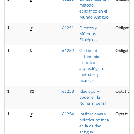
método
epigráfico en el
Mundo Antiguo
S1
1
61251
Fuentes y
Obligatori
Métodos
Filológicos
S1
1
61252
Gestión del
Obligatori
patrimonio
histórico
arqueológico:
métodos y
técnicas
S2
1
61258
Ideología y
Optativa
poder en la
Roma imperial
S1
1
61254
Instituciones y
Optativa
práctica política
en la ciudad
antigua