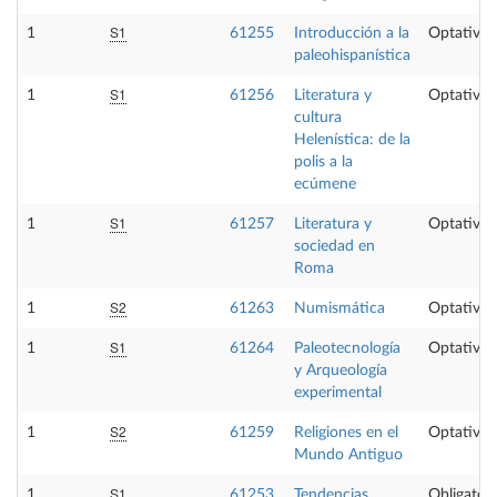
S1
1
61255
Introducción a la
Optativa
paleohispanística
S1
1
61256
Literatura y
Optativa
cultura
Helenística: de la
polis a la
ecúmene
S1
1
61257
Literatura y
Optativa
sociedad en
Roma
S2
1
61263
Numismática
Optativa
S1
1
61264
Paleotecnología
Optativa
y Arqueología
experimental
S2
1
61259
Religiones en el
Optativa
Mundo Antiguo
S1
1
61253
Tendencias
Obligatori