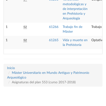
metodológicas y
de interpretación
en Prehistoria y
Arqueología
S2
1
61266
Trabajo fin de
Trabajo fi
Máster
S2
1
61265
Vida y muerte en
Optativa
la Prehistoria
Inicio
Máster Universitario en Mundo Antiguo y Patrimonio
Arqueológico
Asignaturas del plan 553 (curso 2017-2018)