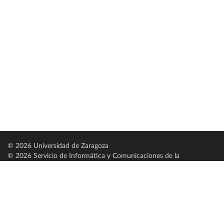
© 2026 Universidad de Zaragoza
© 2026 Servicio de Informática y Comunicaciones de la
Universidad de Zaragoza (
SICUZ
)
Universidad de Zaragoza
C/ Pedro Cerbuna, 12
ES-50009 Zaragoza
España / Spain
Tel: +34 976761000