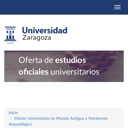
Togg
navi
Oferta de
estudios
oficiales
universitarios
Inicio
Máster Universitario en Mundo Antiguo y Patrimonio
Arqueológico