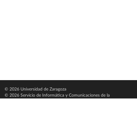
© 2026 Universidad de Zaragoza
© 2026 Servicio de Informática y Comunicaciones de la
Universidad de Zaragoza (
SICUZ
)
Universidad de Zaragoza
C/ Pedro Cerbuna, 12
ES-50009 Zaragoza
España / Spain
Tel: +34 976761000