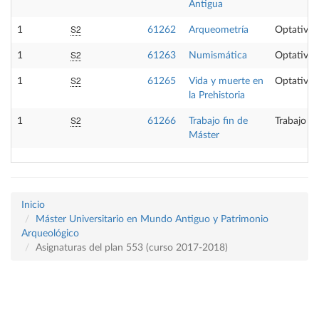
Antigua
S2
1
61262
Arqueometría
Optativa
S2
1
61263
Numismática
Optativa
S2
1
61265
Vida y muerte en
Optativa
la Prehistoria
S2
1
61266
Trabajo fin de
Trabajo fi
Máster
Inicio
Máster Universitario en Mundo Antiguo y Patrimonio
Arqueológico
Asignaturas del plan 553 (curso 2017-2018)