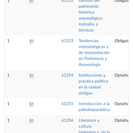
S1
1
61252
Gestión del
Obligatori
patrimonio
histórico
arqueológico:
métodos y
técnicas
S1
1
61253
Tendencias
Obligatori
metodológicas y
de interpretación
en Prehistoria y
Arqueología
S1
1
61254
Instituciones y
Optativa
práctica política
en la ciudad
antigua
S1
1
61255
Introducción a la
Optativa
paleohispanística
S1
1
61256
Literatura y
Optativa
cultura
Helenística: de la