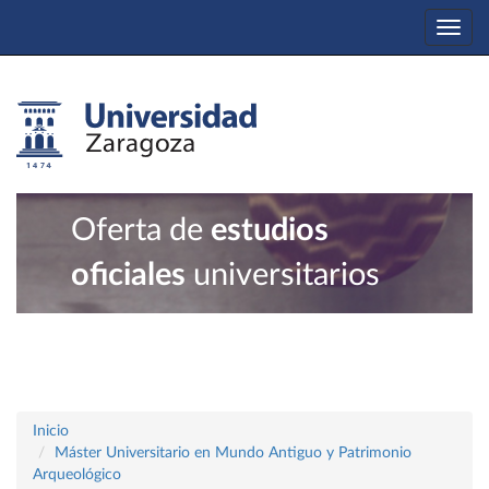
Togg
navi
Oferta de
estudios
oficiales
universitarios
Inicio
Máster Universitario en Mundo Antiguo y Patrimonio
Arqueológico