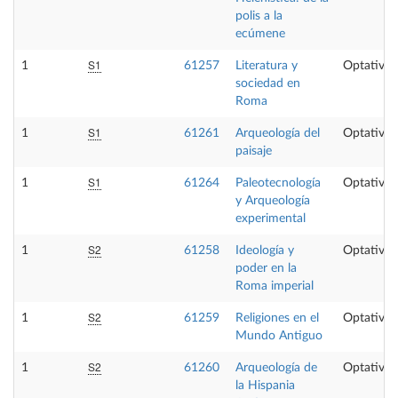
polis a la
ecúmene
S1
1
61257
Literatura y
Optativa
sociedad en
Roma
S1
1
61261
Arqueología del
Optativa
paisaje
S1
1
61264
Paleotecnología
Optativa
y Arqueología
experimental
S2
1
61258
Ideología y
Optativa
poder en la
Roma imperial
S2
1
61259
Religiones en el
Optativa
Mundo Antiguo
S2
1
61260
Arqueología de
Optativa
la Hispania