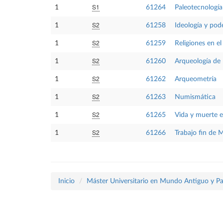
S1
1
61264
Paleotecnología
S2
1
61258
Ideología y pod
S2
1
61259
Religiones en 
S2
1
61260
Arqueología de 
S2
1
61262
Arqueometría
S2
1
61263
Numismática
S2
1
61265
Vida y muerte e
S2
1
61266
Trabajo fin de 
Inicio
Máster Universitario en Mundo Antiguo y P