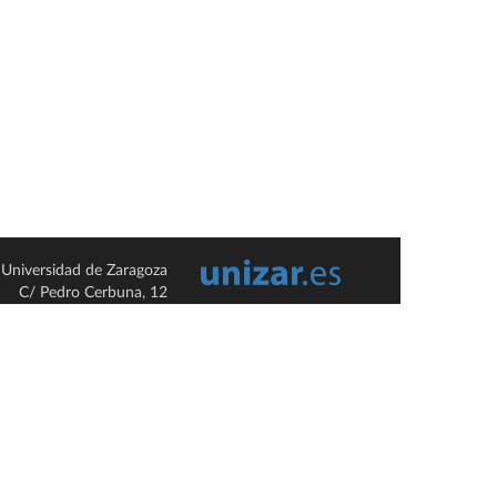
Universidad de Zaragoza
C/ Pedro Cerbuna, 12
ES-50009 Zaragoza
España / Spain
Tel: +34 976761000
ciu@unizar.es
Q-5018001-G