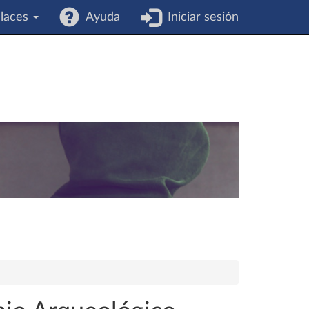
laces
Ayuda
Iniciar sesión