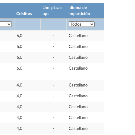
Lím. plazas
Idioma de
Créditos
opt
impartición
6,0
-
Castellano
6,0
-
Castellano
6,0
-
Castellano
6,0
-
Castellano
4,0
-
Castellano
4,0
-
Castellano
4,0
-
Castellano
4,0
-
Castellano
4,0
-
Castellano