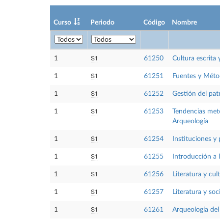
Curso
Periodo
Código
Nombre
S1
1
61250
Cultura escrita
S1
1
61251
Fuentes y Métod
S1
1
61252
Gestión del pat
S1
1
61253
Tendencias meto
Arqueología
S1
1
61254
Instituciones y 
S1
1
61255
Introducción a 
S1
1
61256
Literatura y cul
S1
1
61257
Literatura y so
S1
1
61261
Arqueología del