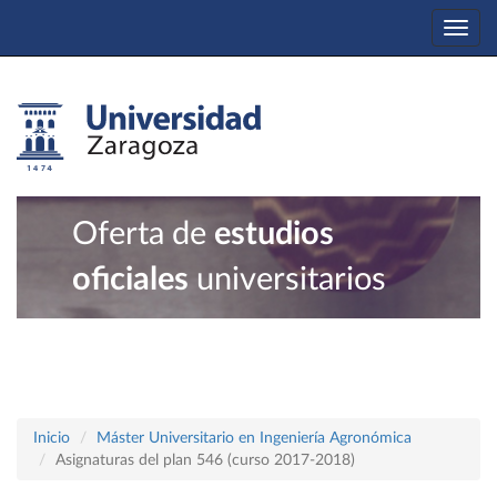
Togg
navi
Oferta de
estudios
oficiales
universitarios
Inicio
Máster Universitario en Ingeniería Agronómica
Asignaturas del plan 546 (curso 2017-2018)