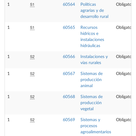
S1
1
60564
Políticas
Obligatori
agrarias y de
desarrollo rural
S1
1
60565
Recursos
Obligatori
hídricos e
instalaciones
hidráulicas
S2
1
60566
Instalaciones y
Obligatori
vías rurales
S2
1
60567
Sistemas de
Obligatori
producción
animal
S2
1
60568
Sistemas de
Obligatori
producción
vegetal
S2
1
60569
Sistemas y
Obligatori
procesos
agroalimentarios