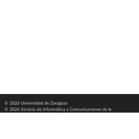
© 2026 Universidad de Zaragoza
© 2026 Servicio de Informática y Comunicaciones de la
Universidad de Zaragoza (
SICUZ
)
Universidad de Zaragoza
C/ Pedro Cerbuna, 12
ES-50009 Zaragoza