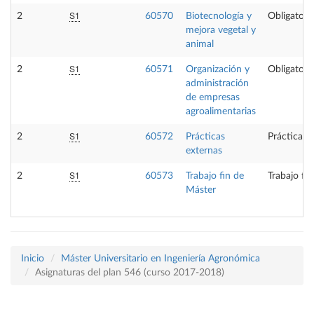
S1
2
60570
Biotecnología y
Obligatori
mejora vegetal y
animal
S1
2
60571
Organización y
Obligatori
administración
de empresas
agroalimentarias
S1
2
60572
Prácticas
Prácticas 
externas
S1
2
60573
Trabajo fin de
Trabajo fi
Máster
Inicio
Máster Universitario en Ingeniería Agronómica
Asignaturas del plan 546 (curso 2017-2018)