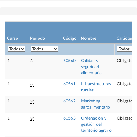
Curso
Periodo
Código
Nombre
Carácter
S1
1
60560
Calidad y
Obligatori
seguridad
alimentaria
S1
1
60561
Infraestructuras
Obligatori
rurales
S1
1
60562
Marketing
Obligatori
agroalimentario
S1
1
60563
Ordenación y
Obligatori
gestión del
territorio agrario