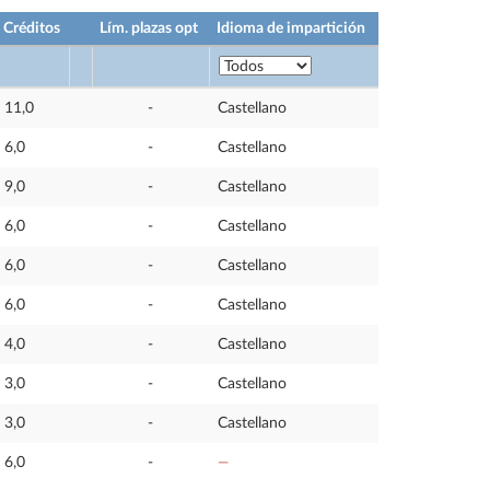
Créditos
Lím. plazas opt
Idioma de impartición
11,0
-
Castellano
6,0
-
Castellano
9,0
-
Castellano
6,0
-
Castellano
6,0
-
Castellano
6,0
-
Castellano
4,0
-
Castellano
3,0
-
Castellano
3,0
-
Castellano
6,0
-
—