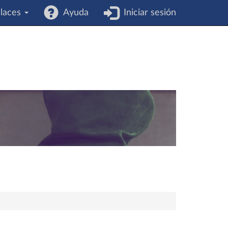
laces
Ayuda
Iniciar sesión