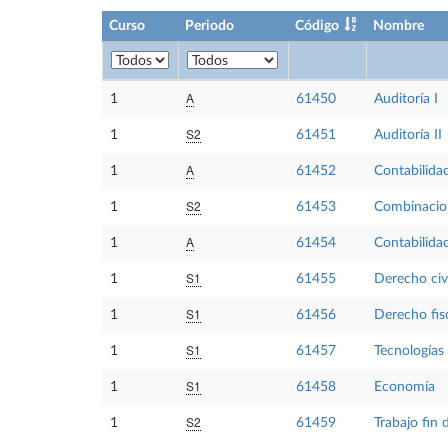
Curso
Periodo
Código
Nombre
A
1
61450
Auditoría I
S2
1
61451
Auditoría II
A
1
61452
Contabilidad
S2
1
61453
Combinacion
A
1
61454
Contabilida
S1
1
61455
Derecho civi
S1
1
61456
Derecho fisc
S1
1
61457
Tecnologías
S1
1
61458
Economía
S2
1
61459
Trabajo fin