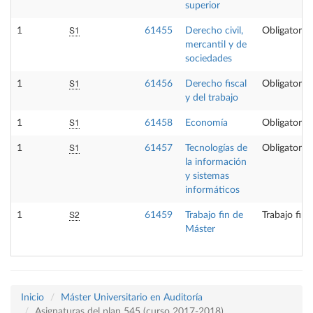
superior
S1
1
61455
Derecho civil,
Obligatoria
mercantil y de
sociedades
S1
1
61456
Derecho fiscal
Obligatoria
y del trabajo
S1
1
61458
Economía
Obligatoria
S1
1
61457
Tecnologías de
Obligatoria
la información
y sistemas
informáticos
S2
1
61459
Trabajo fin de
Trabajo fin
Máster
Inicio
Máster Universitario en Auditoría
Asignaturas del plan 545 (curso 2017-2018)