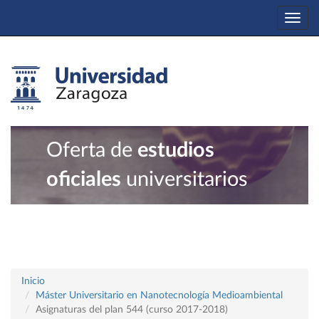
Togg
navi
Oferta de
estudios
oficiales
universitarios
Inicio
Máster Universitario en Nanotecnología Medioambiental
Asignaturas del plan 544 (curso 2017-2018)