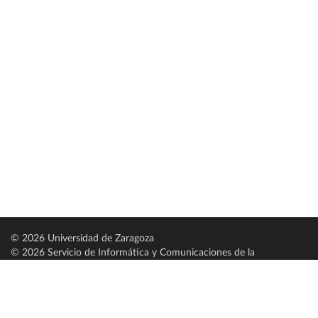
© 2026 Universidad de Zaragoza
© 2026 Servicio de Informática y Comunicaciones de la
Universidad de Zaragoza (
SICUZ
)
Universidad de Zaragoza
C/ Pedro Cerbuna, 12
ES-50009 Zaragoza