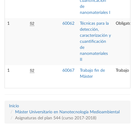
cuantificación
de
nanomateriales I
S2
1
60062
Técnicas para la
Obligatori
detección,
caracterización y
cuantificación
de
nanomateriales
II
S2
1
60067
Trabajo fin de
Trabajo fi
Máster
Inicio
Máster Universitario en Nanotecnología Medioambiental
Asignaturas del plan 544 (curso 2017-2018)