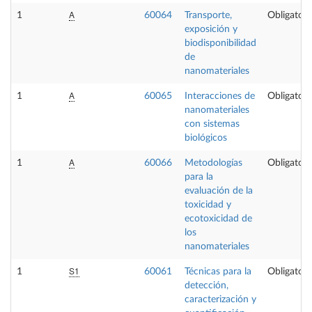
A
1
60064
Transporte,
Obligatori
exposición y
biodisponibilidad
de
nanomateriales
A
1
60065
Interacciones de
Obligatori
nanomateriales
con sistemas
biológicos
A
1
60066
Metodologías
Obligatori
para la
evaluación de la
toxicidad y
ecotoxicidad de
los
nanomateriales
S1
1
60061
Técnicas para la
Obligatori
detección,
caracterización y