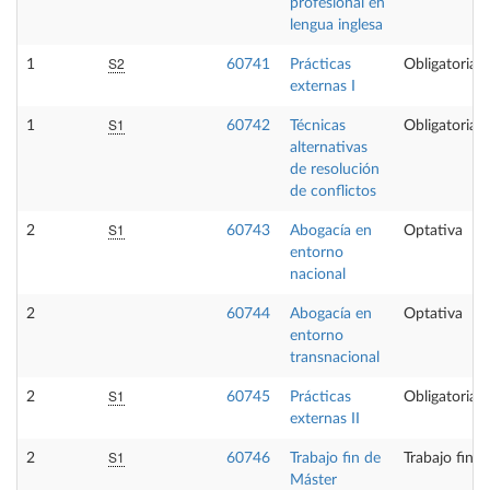
profesional en
lengua inglesa
S2
1
60741
Prácticas
Obligatoria
externas I
S1
1
60742
Técnicas
Obligatoria
alternativas
de resolución
de conflictos
S1
2
60743
Abogacía en
Optativa
entorno
nacional
2
60744
Abogacía en
Optativa
entorno
transnacional
S1
2
60745
Prácticas
Obligatoria
externas II
S1
2
60746
Trabajo fin de
Trabajo fin 
Máster