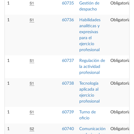
S1
1
60735
Gestión de
Obligatoria
despacho
S1
1
60736
Habilidades
Obligatoria
analíticas y
expresivas
para el
ejercicio
profesional
S1
1
60737
Regulación de
Obligatoria
la actividad
profesional
S1
1
60738
Tecnología
Obligatoria
aplicada al
ejercicio
profesional
S1
1
60739
Turno de
Obligatoria
oficio
S2
1
60740
Comunicación
Obligatoria