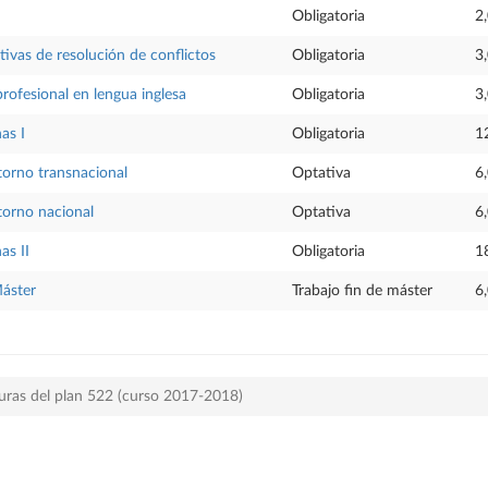
Obligatoria
2
tivas de resolución de conflictos
Obligatoria
3
ofesional en lengua inglesa
Obligatoria
3
as I
Obligatoria
1
torno transnacional
Optativa
6
torno nacional
Optativa
6
as II
Obligatoria
1
Máster
Trabajo fin de máster
6
uras del plan 522 (curso 2017-2018)