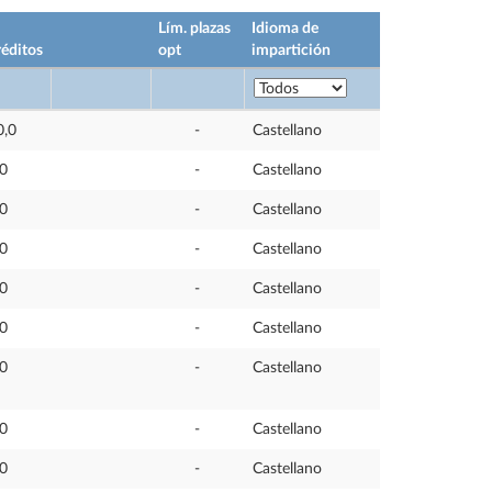
Lím. plazas
Idioma de
éditos
opt
impartición
0,0
-
Castellano
,0
-
Castellano
,0
-
Castellano
,0
-
Castellano
,0
-
Castellano
,0
-
Castellano
,0
-
Castellano
,0
-
Castellano
,0
-
Castellano