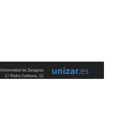
Universidad de Zaragoza
C/ Pedro Cerbuna, 12
ES-50009 Zaragoza
España / Spain
Tel: +34 976761000
ciu@unizar.es
Q-5018001-G