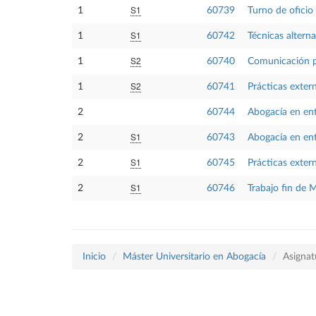
S1
1
60739
Turno de oficio
S1
1
60742
Técnicas alterna
S2
1
60740
Comunicación pr
S2
1
60741
Prácticas extern
2
60744
Abogacía en en
S1
2
60743
Abogacía en en
S1
2
60745
Prácticas extern
S1
2
60746
Trabajo fin de 
Inicio
Máster Universitario en Abogacía
Asignat