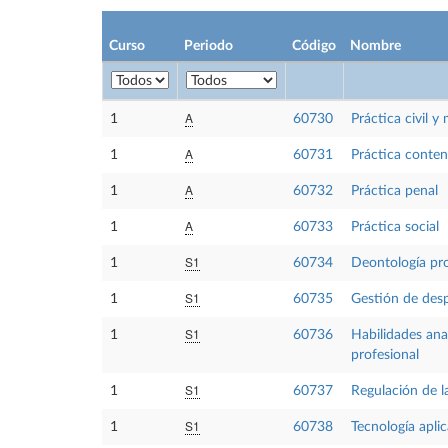
Curso
Periodo
Código
Nombre
A
1
60730
Práctica civil y
A
1
60731
Práctica conten
A
1
60732
Práctica penal
A
1
60733
Práctica social
S1
1
60734
Deontología pro
S1
1
60735
Gestión de des
S1
1
60736
Habilidades anal
profesional
S1
1
60737
Regulación de l
S1
1
60738
Tecnología aplic