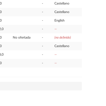
,0
-
Castellano
,0
-
Castellano
,0
-
English
2,0
-
—
,0
No ofertada
-
(no definido)
,0
-
Castellano
8,0
-
—
,0
-
—