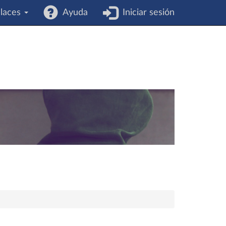
laces
Ayuda
Iniciar sesión