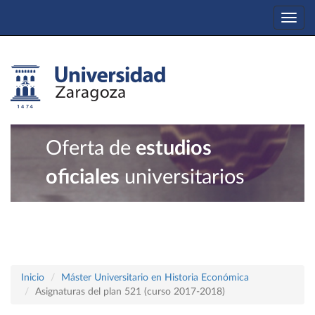
Togg
navi
Oferta de
estudios
oficiales
universitarios
Inicio
Máster Universitario en Historia Económica
Asignaturas del plan 521 (curso 2017-2018)