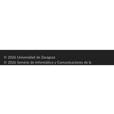
© 2026 Universidad de Zaragoza
© 2026 Servicio de Informática y Comunicaciones de la
Universidad de Zaragoza (
SICUZ
)
Universidad de Zaragoza
C/ Pedro Cerbuna, 12
ES-50009 Zaragoza
España / Spain
Tel: +34 976761000
ciu@unizar.es
Q-5018001-G