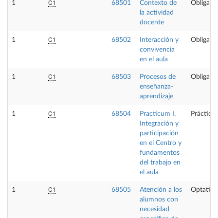
C1
1
68501
Contexto de
Obligator
la actividad
docente
C1
1
68502
Interacción y
Obligator
convivencia
en el aula
C1
1
68503
Procesos de
Obligator
enseñanza-
aprendizaje
C1
1
68504
Practicum I.
Prácticas
Integración y
participación
en el Centro y
fundamentos
del trabajo en
el aula
C1
1
68505
Atención a los
Optativa
alumnos con
necesidad