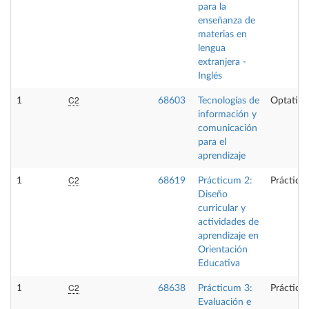
para la
enseñanza de
materias en
lengua
extranjera -
Inglés
C2
1
68603
Tecnologías de
Optativa
información y
comunicación
para el
aprendizaje
C2
1
68619
Prácticum 2:
Prácticas
Diseño
curricular y
actividades de
aprendizaje en
Orientación
Educativa
C2
1
68638
Prácticum 3:
Prácticas
Evaluación e