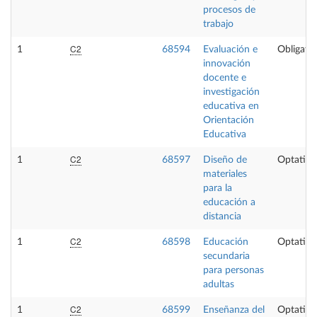
procesos de
trabajo
C2
1
68594
Evaluación e
Obligator
innovación
docente e
investigación
educativa en
Orientación
Educativa
C2
1
68597
Diseño de
Optativa
materiales
para la
educación a
distancia
C2
1
68598
Educación
Optativa
secundaria
para personas
adultas
C2
1
68599
Enseñanza del
Optativa