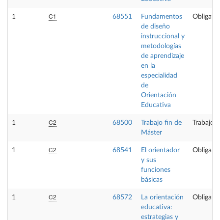
C1
1
68551
Fundamentos
Obligator
de diseño
instruccional y
metodologías
de aprendizaje
en la
especialidad
de
Orientación
Educativa
C2
1
68500
Trabajo fin de
Trabajo f
Máster
C2
1
68541
El orientador
Obligator
y sus
funciones
básicas
C2
1
68572
La orientación
Obligator
educativa:
estrategias y