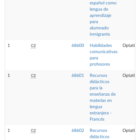
español como
lengua de
aprendizaje
para
alumnado
inmigrante
C2
1
68600
Habilidades
Optativa
comunicativas
para
profesores
C2
1
68601
Recursos
Optativa
didácticos
para la
enseñanza de
materias en
lengua
extranjera -
Francés
C2
1
68602
Recursos
Optativa
didácticos