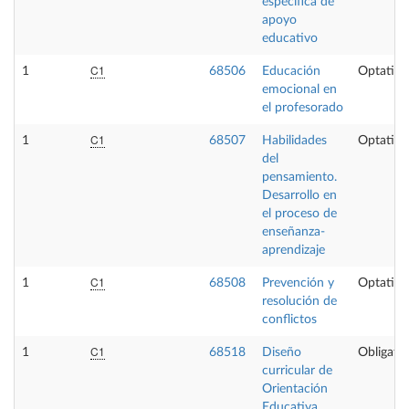
específica de
apoyo
educativo
C1
1
68506
Educación
Optativa
emocional en
el profesorado
C1
1
68507
Habilidades
Optativa
del
pensamiento.
Desarrollo en
el proceso de
enseñanza-
aprendizaje
C1
1
68508
Prevención y
Optativa
resolución de
conflictos
C1
1
68518
Diseño
Obligator
curricular de
Orientación
Educativa