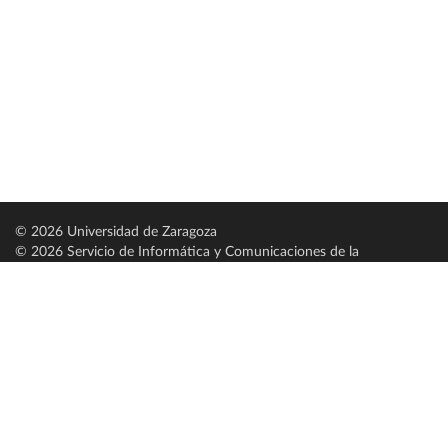
© 2026 Universidad de Zaragoza
© 2026 Servicio de Informática y Comunicaciones de la
Universidad de Zaragoza (
SICUZ
)
Universidad de Zaragoza
C/ Pedro Cerbuna, 12
ES-50009 Zaragoza
España / Spain
Tel: +34 976761000
ciu@unizar.es
Q-5018001-G