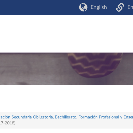
English
En
ación Secundaria Obligatoria, Bachillerato, Formación Profesional y Ense
017-2018)