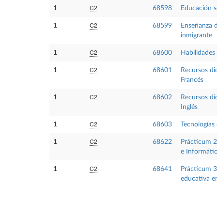
C2
1
68598
Educación s
C2
1
68599
Enseñanza d
inmigrante
C2
1
68600
Habilidades
C2
1
68601
Recursos did
Francés
C2
1
68602
Recursos did
Inglés
C2
1
68603
Tecnologías
C2
1
68622
Prácticum 2:
e Informáti
C2
1
68641
Prácticum 3:
educativa e