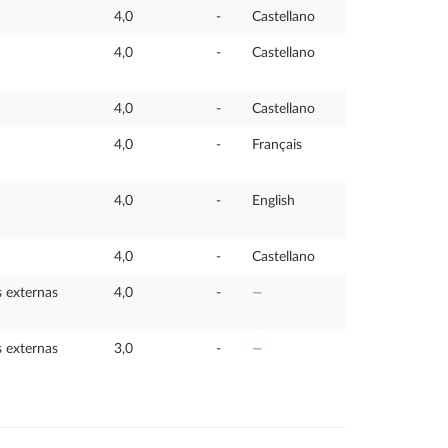
4,0
-
Castellano
4,0
-
Castellano
4,0
-
Castellano
4,0
-
Français
4,0
-
English
4,0
-
Castellano
s externas
4,0
-
—
s externas
3,0
-
—