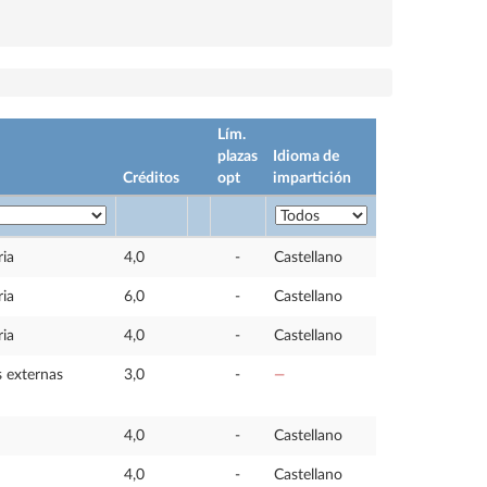
Lím.
plazas
Idioma de
Créditos
opt
impartición
ria
4,0
-
Castellano
ria
6,0
-
Castellano
ria
4,0
-
Castellano
s externas
3,0
-
—
4,0
-
Castellano
4,0
-
Castellano