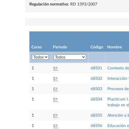
Regulación normativa
: RD 1393/2007
Curso
Periodo
Código
Nombre
C1
1
68501
Contexto de
C1
1
68502
Interacción 
C1
1
68503
Procesos de
C1
1
68504
Practicum I.
trabajo en e
C1
1
68505
Atención a 
C1
1
68506
Educación e