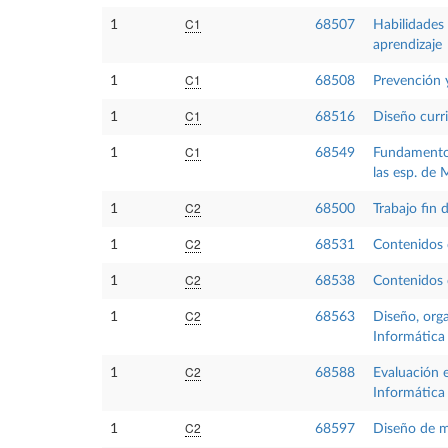
C1
1
68507
Habilidades
aprendizaje
C1
1
68508
Prevención y
C1
1
68516
Diseño curr
C1
1
68549
Fundamentos
las esp. de
C2
1
68500
Trabajo fin 
C2
1
68531
Contenidos d
C2
1
68538
Contenidos d
C2
1
68563
Diseño, orga
Informática
C2
1
68588
Evaluación 
Informática
C2
1
68597
Diseño de ma