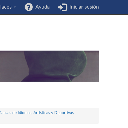
laces
Ayuda
Iniciar sesión
ñanzas de Idiomas, Artísticas y Deportivas