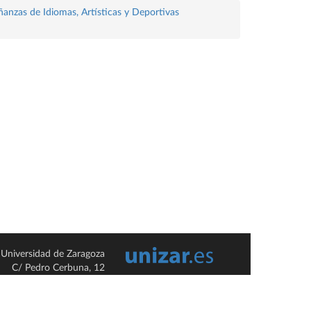
ñanzas de Idiomas, Artísticas y Deportivas
Universidad de Zaragoza
C/ Pedro Cerbuna, 12
ES-50009 Zaragoza
España / Spain
Tel: +34 976761000