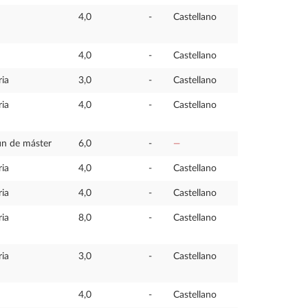
4,0
-
Castellano
4,0
-
Castellano
ria
3,0
-
Castellano
ria
4,0
-
Castellano
fin de máster
6,0
-
—
ria
4,0
-
Castellano
ria
4,0
-
Castellano
ria
8,0
-
Castellano
ria
3,0
-
Castellano
4,0
-
Castellano