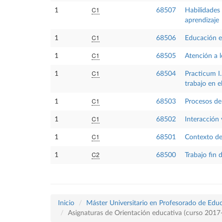
C1
1
68507
Habilidades
aprendizaje
C1
1
68506
Educación e
C1
1
68505
Atención a 
C1
1
68504
Practicum I.
trabajo en e
C1
1
68503
Procesos de
C1
1
68502
Interacción 
C1
1
68501
Contexto de
C2
1
68500
Trabajo fin 
Inicio
Máster Universitario en Profesorado de Educ
Asignaturas de Orientación educativa (curso 2017