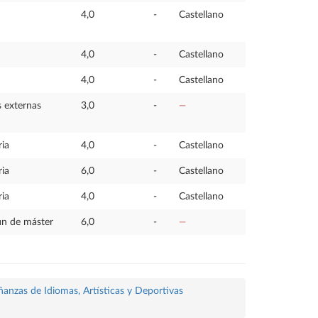
4,0
-
Castellano
4,0
-
Castellano
4,0
-
Castellano
s externas
3,0
-
—
ria
4,0
-
Castellano
ria
6,0
-
Castellano
ria
4,0
-
Castellano
fin de máster
6,0
-
—
ñanzas de Idiomas, Artísticas y Deportivas