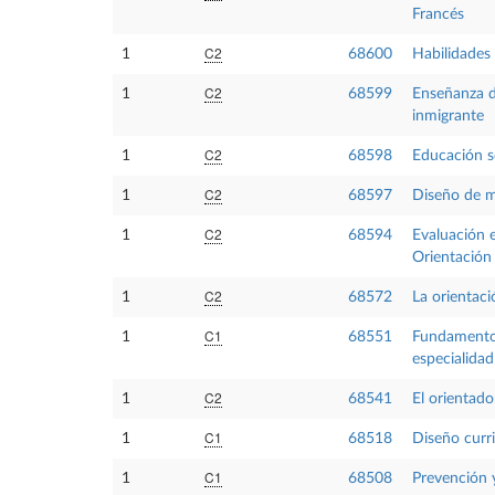
Francés
C2
1
68600
Habilidades
C2
1
68599
Enseñanza d
inmigrante
C2
1
68598
Educación s
C2
1
68597
Diseño de ma
C2
1
68594
Evaluación 
Orientación
C2
1
68572
La orientaci
C1
1
68551
Fundamentos
especialida
C2
1
68541
El orientado
C1
1
68518
Diseño curr
C1
1
68508
Prevención y