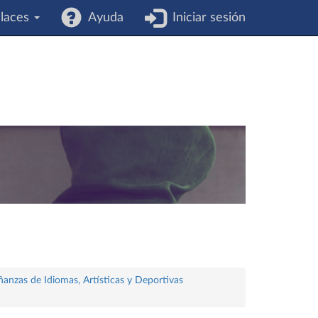
laces
Ayuda
Iniciar sesión
ñanzas de Idiomas, Artísticas y Deportivas