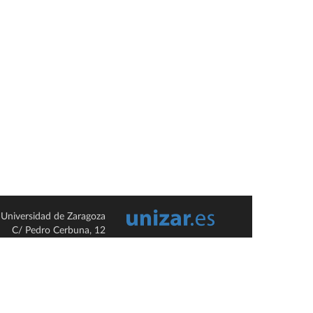
Universidad de Zaragoza
C/ Pedro Cerbuna, 12
ES-50009 Zaragoza
España / Spain
Tel: +34 976761000
ciu@unizar.es
Q-5018001-G