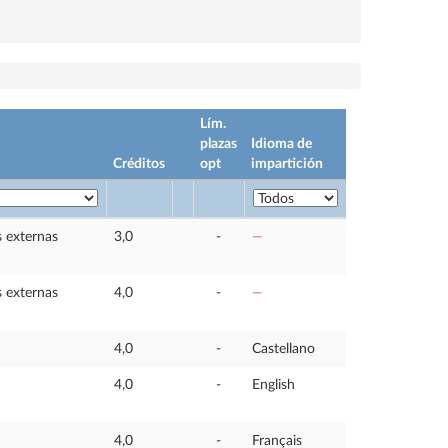
Lím.
plazas
Idioma de
Créditos
opt
impartición
s externas
3,0
-
—
s externas
4,0
-
—
4,0
-
Castellano
4,0
-
English
4,0
-
Français