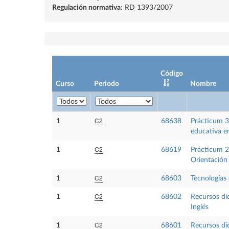
Regulación normativa
: RD 1393/2007
Código
Curso
Periodo
Nombre
C2
1
68638
Prácticum 3:
educativa e
C2
1
68619
Prácticum 2:
Orientación
C2
1
68603
Tecnologías
C2
1
68602
Recursos did
Inglés
C2
1
68601
Recursos did