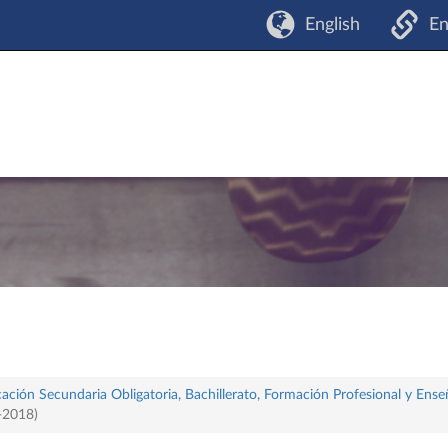
English
En
ación Secundaria Obligatoria, Bachillerato, Formación Profesional y Ense
-2018)