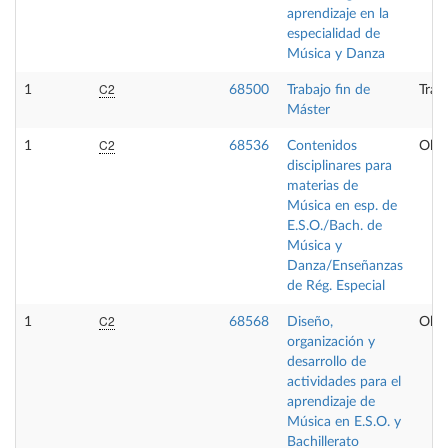
aprendizaje en la
especialidad de
Música y Danza
C2
1
68500
Trabajo fin de
Trab
Máster
C2
1
68536
Contenidos
Obli
disciplinares para
materias de
Música en esp. de
E.S.O./Bach. de
Música y
Danza/Enseñanzas
de Rég. Especial
C2
1
68568
Diseño,
Obli
organización y
desarrollo de
actividades para el
aprendizaje de
Música en E.S.O. y
Bachillerato