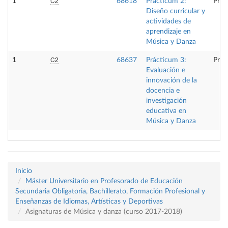
C2
1
68618
Prácticum 2:
Prác
Diseño curricular y
actividades de
aprendizaje en
Música y Danza
C2
1
68637
Prácticum 3:
Prác
Evaluación e
innovación de la
docencia e
investigación
educativa en
Música y Danza
Inicio
Máster Universitario en Profesorado de Educación
Secundaria Obligatoria, Bachillerato, Formación Profesional y
Enseñanzas de Idiomas, Artísticas y Deportivas
Asignaturas de Música y danza (curso 2017-2018)