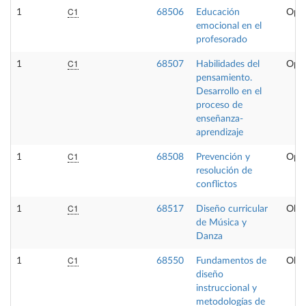
C1
1
68506
Educación
Opta
emocional en el
profesorado
C1
1
68507
Habilidades del
Opta
pensamiento.
Desarrollo en el
proceso de
enseñanza-
aprendizaje
C1
1
68508
Prevención y
Opta
resolución de
conflictos
C1
1
68517
Diseño curricular
Obli
de Música y
Danza
C1
1
68550
Fundamentos de
Obli
diseño
instruccional y
metodologías de