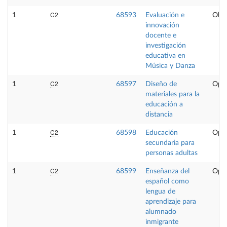
C2
1
68593
Evaluación e
Obli
innovación
docente e
investigación
educativa en
Música y Danza
C2
1
68597
Diseño de
Opta
materiales para la
educación a
distancia
C2
1
68598
Educación
Opta
secundaria para
personas adultas
C2
1
68599
Enseñanza del
Opta
español como
lengua de
aprendizaje para
alumnado
inmigrante