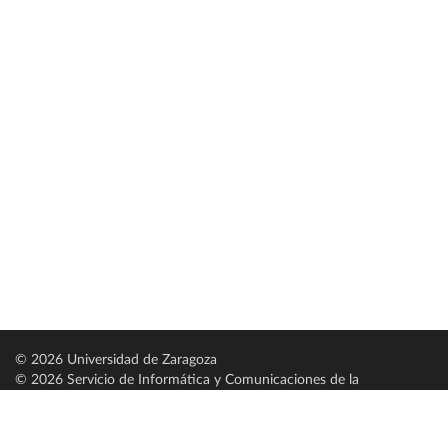
© 2026 Universidad de Zaragoza
© 2026 Servicio de Informática y Comunicaciones de la
Universidad de Zaragoza (
SICUZ
)
Universidad de Zaragoza
C/ Pedro Cerbuna, 12