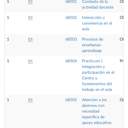
C1
1
68501
Contexto de la
Obli
actividad docente
C1
1
68502
Interacción y
Obli
convivencia en el
aula
C1
1
68503
Procesos de
Obli
enseñanza-
aprendizaje
C1
1
68504
Practicum I.
Prác
Integración y
participación en el
Centro y
fundamentos del
trabajo en el aula
C1
1
68505
Atención a los
Opta
alumnos con
necesidad
específica de
apoyo educativo