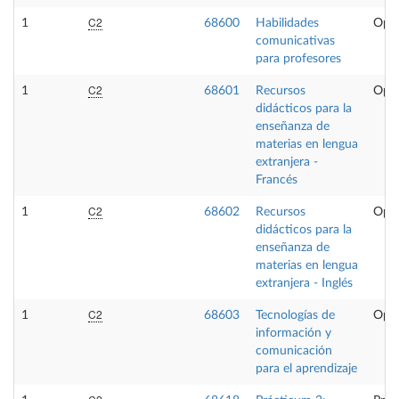
C2
1
68600
Habilidades
Opta
comunicativas
para profesores
C2
1
68601
Recursos
Opta
didácticos para la
enseñanza de
materias en lengua
extranjera -
Francés
C2
1
68602
Recursos
Opta
didácticos para la
enseñanza de
materias en lengua
extranjera - Inglés
C2
1
68603
Tecnologías de
Opta
información y
comunicación
para el aprendizaje