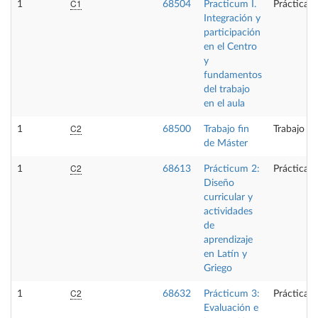
C1
1
68504
Practicum I.
Prácticas 
Integración y
participación
en el Centro
y
fundamentos
del trabajo
en el aula
C2
1
68500
Trabajo fin
Trabajo fi
de Máster
C2
1
68613
Prácticum 2:
Prácticas 
Diseño
curricular y
actividades
de
aprendizaje
en Latín y
Griego
C2
1
68632
Prácticum 3:
Prácticas 
Evaluación e