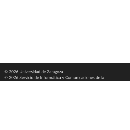
© 2026 Universidad de Zaragoza
© 2026 Servicio de Informática y Comunicaciones de la
Universidad de Zaragoza (
SICUZ
)
Universidad de Zaragoza
C/ Pedro Cerbuna, 12
ES-50009 Zaragoza
España / Spain
Tel: +34 976761000
ciu@unizar.es
Q-5018001-G