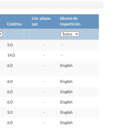
Lím. plazas
Idioma de
Créditos
opt
impartición
5,0
-
—
14,0
-
—
6,0
-
English
6,0
-
English
6,0
-
English
6,0
-
English
5,0
-
English
6,0
-
English