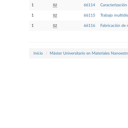
S2
1
66114
Caracterización 
S2
1
66115
Trabajo multidi
S2
1
66116
Fabricación de 
Inicio
Máster Universitario en Materiales Nanoest