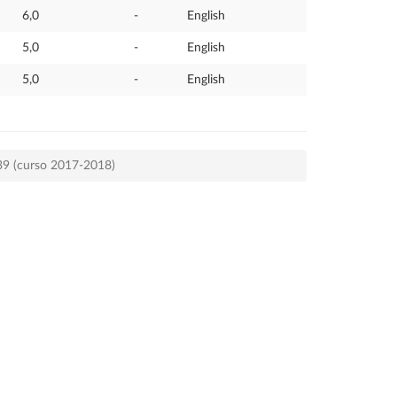
6,0
-
English
5,0
-
English
5,0
-
English
539 (curso 2017-2018)