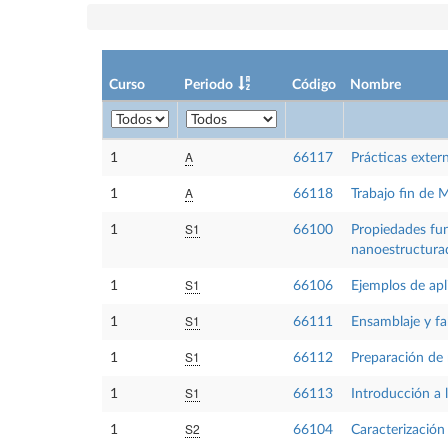
Curso
Periodo
Código
Nombre
A
1
66117
Prácticas exter
A
1
66118
Trabajo fin de 
S1
1
66100
Propiedades fun
nanoestructura
S1
1
66106
Ejemplos de apl
S1
1
66111
Ensamblaje y fa
S1
1
66112
Preparación de 
S1
1
66113
Introducción a 
S2
1
66104
Caracterización