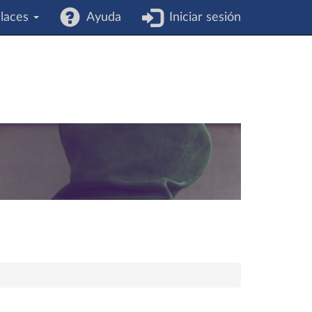
laces
Ayuda
Iniciar sesión