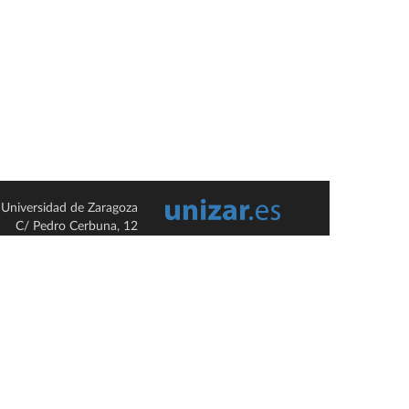
Universidad de Zaragoza
C/ Pedro Cerbuna, 12
ES-50009 Zaragoza
España / Spain
Tel: +34 976761000
ciu@unizar.es
Q-5018001-G