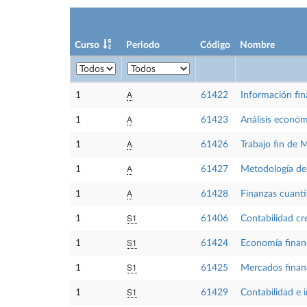
Curso
Periodo
Código
Nombre
A
1
61422
Información fin
A
1
61423
Análisis económ
A
1
61426
Trabajo fin de 
A
1
61427
Metodología de 
A
1
61428
Finanzas cuanti
S1
1
61406
Contabilidad cr
S1
1
61424
Economía financ
S1
1
61425
Mercados financ
S1
1
61429
Contabilidad e 