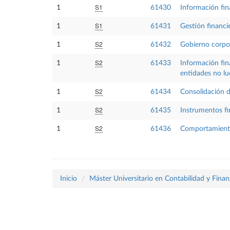
S1
1
61430
Información fin
S1
1
61431
Gestión financi
S2
1
61432
Gobierno corpor
S2
1
61433
Información fina
entidades no lu
S2
1
61434
Consolidación d
S2
1
61435
Instrumentos f
S2
1
61436
Comportamiento 
Inicio
Máster Universitario en Contabilidad y Finan