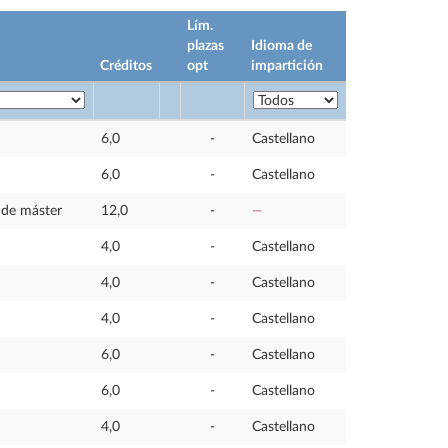
Lím.
plazas
Idioma de
Créditos
opt
impartición
6,0
-
Castellano
6,0
-
Castellano
n de máster
12,0
-
—
4,0
-
Castellano
4,0
-
Castellano
4,0
-
Castellano
6,0
-
Castellano
6,0
-
Castellano
4,0
-
Castellano