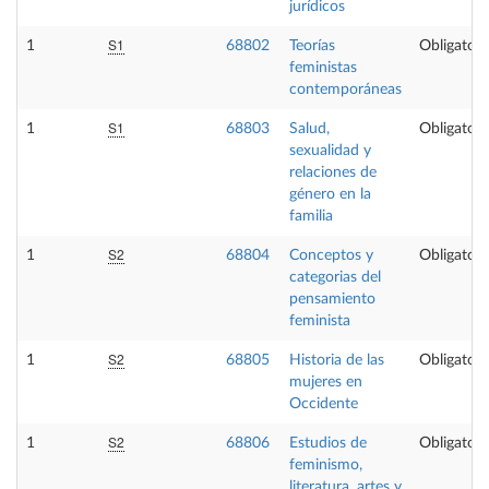
jurídicos
S1
1
68802
Teorías
Obligatori
feministas
contemporáneas
S1
1
68803
Salud,
Obligatori
sexualidad y
relaciones de
género en la
familia
S2
1
68804
Conceptos y
Obligatori
categorias del
pensamiento
feminista
S2
1
68805
Historia de las
Obligatori
mujeres en
Occidente
S2
1
68806
Estudios de
Obligatori
feminismo,
literatura, artes y