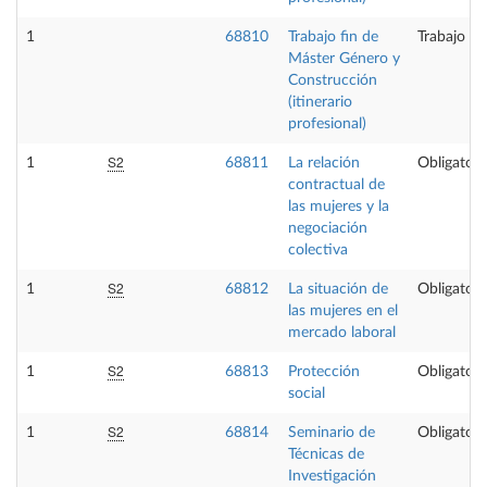
1
68810
Trabajo fin de
Trabajo fi
Máster Género y
Construcción
(itinerario
profesional)
S2
1
68811
La relación
Obligatori
contractual de
las mujeres y la
negociación
colectiva
S2
1
68812
La situación de
Obligatori
las mujeres en el
mercado laboral
S2
1
68813
Protección
Obligatori
social
S2
1
68814
Seminario de
Obligatori
Técnicas de
Investigación