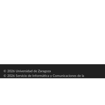
© 2026 Universidad de Zaragoza
© 2026 Servicio de Informática y Comunicaciones de la
Universidad de Zaragoza (
SICUZ
)
Universidad de Zaragoza
C/ Pedro Cerbuna, 12
ES-50009 Zaragoza
España / Spain
Tel: +34 976761000