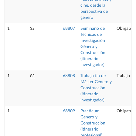
cine, desde la
perspectiva de
género
S2
1
68807
Seminario de
Obligatori
Técnicas de
Investigación
Género y
Construcción
(itinerario
investigador)
S2
1
68808
Trabajo fin de
Trabajo fi
Máster Género y
Construcción
(itinerario
investigador)
1
68809
Practicum
Obligatori
Género y
Construcción
(itinerario
profesional)