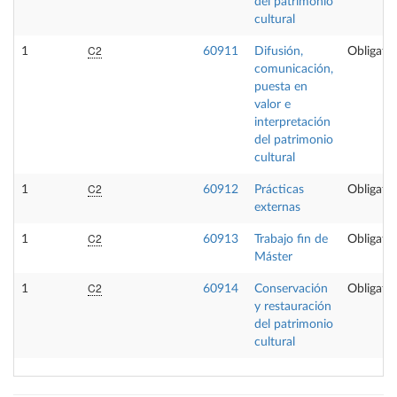
del patrimonio
cultural
C2
1
60911
Difusión,
Obligator
comunicación,
puesta en
valor e
interpretación
del patrimonio
cultural
C2
1
60912
Prácticas
Obligator
externas
C2
1
60913
Trabajo fin de
Obligator
Máster
C2
1
60914
Conservación
Obligator
y restauración
del patrimonio
cultural