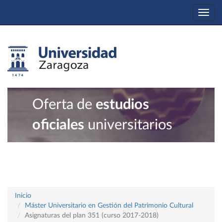
Togg
navi
Oferta de
estudios
oficiales
universitarios
Inicio
Máster Universitario en Gestión del Patrimonio Cultural
Asignaturas del plan 351 (curso 2017-2018)