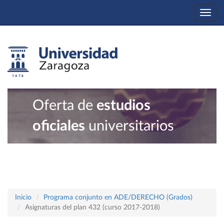
Togg
navi
Oferta de
estudios
oficiales
universitarios
Inicio
Programa conjunto en ADE/DERECHO (Grados)
Asignaturas del plan 432 (curso 2017-2018)