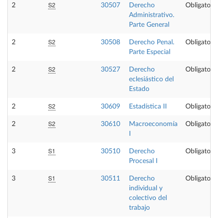
S2
2
30507
Derecho
Obligatoria
Administrativo.
Parte General
S2
2
30508
Derecho Penal.
Obligatoria
Parte Especial
S2
2
30527
Derecho
Obligatoria
eclesiástico del
Estado
S2
2
30609
Estadística II
Obligatoria
S2
2
30610
Macroeconomía
Obligatoria
I
S1
3
30510
Derecho
Obligatoria
Procesal I
S1
3
30511
Derecho
Obligatoria
individual y
colectivo del
trabajo