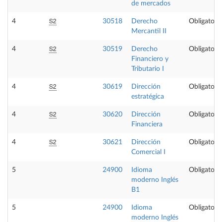
de mercados
S2
4
30518
Derecho
Obligatoria
Mercantil II
S2
4
30519
Derecho
Obligatoria
Financiero y
Tributario I
S2
4
30619
Dirección
Obligatoria
estratégica
S2
4
30620
Dirección
Obligatoria
Financiera
S2
4
30621
Dirección
Obligatoria
Comercial I
5
24900
Idioma
Obligatoria
moderno Inglés
B1
5
24900
Idioma
Obligatoria
moderno Inglés