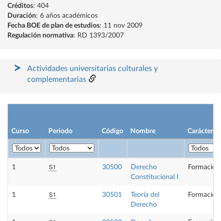
Créditos
: 404
Duración
: 6 años académicos
Fecha BOE de plan de estudios
: 11 nov 2009
Regulación normativa
: RD 1393/2007
Actividades universitarias culturales y
complementarias
Curso
Periodo
Código
Nombre
Carácter
S1
1
30500
Derecho
Formación
Constitucional I
S1
1
30501
Teoría del
Formación
Derecho