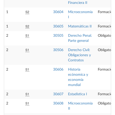
Financiera II
S2
1
30604
Microeconomía
Formación
I
S2
1
30605
Matemáticas II
Formación
S1
2
30505
Derecho Penal.
Obligatoria
Parte general
S1
2
30506
Derecho Civil:
Obligatoria
Obligaciones y
Contratos
S1
2
30606
Historia
Formación
ecónomica y
economía
mundial
S1
2
30607
Estadística I
Formación
S1
2
30608
Microeconomía
Obligatoria
II