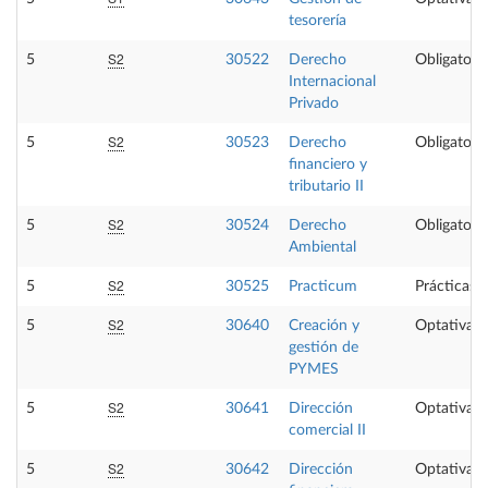
tesorería
S2
5
30522
Derecho
Obligatoria
Internacional
Privado
S2
5
30523
Derecho
Obligatoria
financiero y
tributario II
S2
5
30524
Derecho
Obligatoria
Ambiental
S2
5
30525
Practicum
Prácticas 
S2
5
30640
Creación y
Optativa
gestión de
PYMES
S2
5
30641
Dirección
Optativa
comercial II
S2
5
30642
Dirección
Optativa