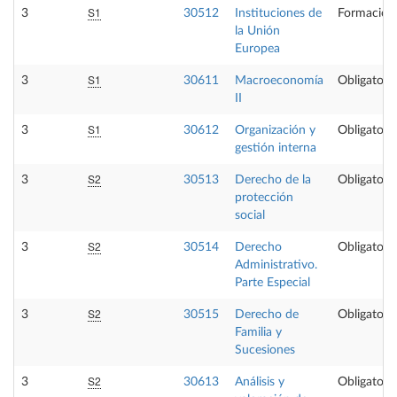
S1
3
30512
Instituciones de
Formación
la Unión
Europea
S1
3
30611
Macroeconomía
Obligatoria
II
S1
3
30612
Organización y
Obligatoria
gestión interna
S2
3
30513
Derecho de la
Obligatoria
protección
social
S2
3
30514
Derecho
Obligatoria
Administrativo.
Parte Especial
S2
3
30515
Derecho de
Obligatoria
Familia y
Sucesiones
S2
3
30613
Análisis y
Obligatoria