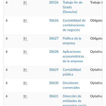
S1
6
30526
Trabajo fin de
Trabajo fi
Grado
(Derecho)
S1
6
30626
Contabilidad de
Obligatoria
combinaciones
de negocios
S1
6
30627
Política de la
Obligatoria
empresa
S1
6
30628
Aplicaciones
Optativa
econométricas
de la empresa
S1
6
30629
Contabilidad
Optativa
pública
S1
6
30630
Decisiones
Optativa
comerciales
S1
6
30631
Dirección de
Optativa
entidades de
economía social