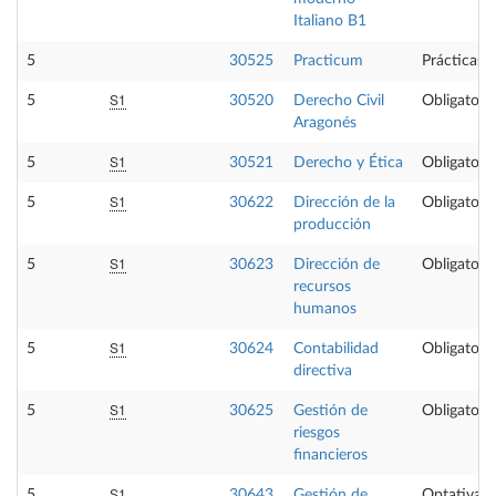
Italiano B1
5
30525
Practicum
Prácticas 
S1
5
30520
Derecho Civil
Obligatoria
Aragonés
S1
5
30521
Derecho y Ética
Obligatoria
S1
5
30622
Dirección de la
Obligatoria
producción
S1
5
30623
Dirección de
Obligatoria
recursos
humanos
S1
5
30624
Contabilidad
Obligatoria
directiva
S1
5
30625
Gestión de
Obligatoria
riesgos
financieros
S1
5
30643
Gestión de
Optativa