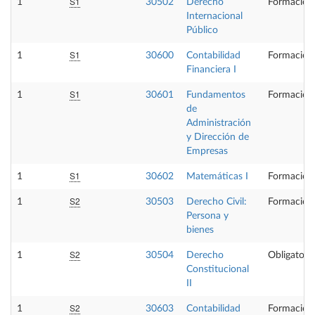
S1
1
30502
Derecho
Formación
Internacional
Público
S1
1
30600
Contabilidad
Formación
Financiera I
S1
1
30601
Fundamentos
Formación
de
Administración
y Dirección de
Empresas
S1
1
30602
Matemáticas I
Formación
S2
1
30503
Derecho Civil:
Formación
Persona y
bienes
S2
1
30504
Derecho
Obligatoria
Constitucional
II
S2
1
30603
Contabilidad
Formación