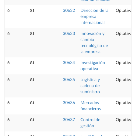
S1
6
30632
Dirección de la
Optativa
empresa
internacional
S1
6
30633
Innovación y
Optativa
cambio
tecnológico de
la empresa
S1
6
30634
Investigación
Optativa
operativa
S1
6
30635
Logística y
Optativa
cadena de
suministro
S1
6
30636
Mercados
Optativa
financieros
S1
6
30637
Control de
Optativa
gestión