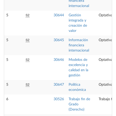
financiera
internacional
S2
5
30644
Gestión
Optativa
integrada y
creación de
valor
S2
5
30645
Información
Optativa
financiera
internacional
S2
5
30646
Modelos de
Optativa
excelencia y
calidad en la
gestión
S2
5
30647
Política
Optativa
económica
6
30526
Trabajo fin de
Trabajo fi
Grado
(Derecho)