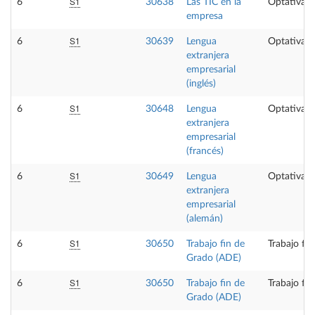
S1
6
30638
Las TIC en la
Optativa
empresa
S1
6
30639
Lengua
Optativa
extranjera
empresarial
(inglés)
S1
6
30648
Lengua
Optativa
extranjera
empresarial
(francés)
S1
6
30649
Lengua
Optativa
extranjera
empresarial
(alemán)
S1
6
30650
Trabajo fin de
Trabajo fi
Grado (ADE)
S1
6
30650
Trabajo fin de
Trabajo fi
Grado (ADE)