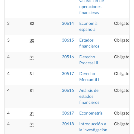
valoración de
operaciones
financieras
S2
3
30614
Economía
Obligatoria
española
S2
3
30615
Estados
Obligatoria
financieros
S1
4
30516
Derecho
Obligatoria
Procesal II
S1
4
30517
Derecho
Obligatoria
Mercantil I
S1
4
30616
Análisis de
Obligatoria
estados
financieros
S1
4
30617
Econometría
Obligatoria
S1
4
30618
Introducción a
Obligatoria
la investigación