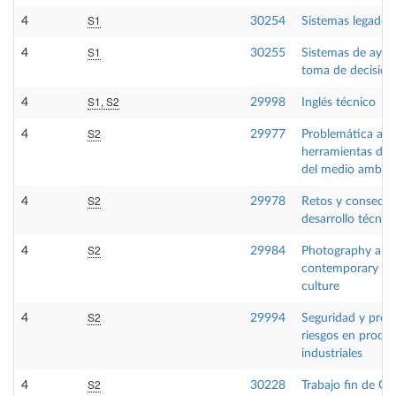
S1
4
30254
Sistemas legados
S1
4
30255
Sistemas de ayud
toma de decision
S1, S2
4
29998
Inglés técnico
S2
4
29977
Problemática amb
herramientas de 
del medio ambie
S2
4
29978
Retos y consecue
desarrollo técnic
S2
4
29984
Photography and
contemporary vis
culture
S2
4
29994
Seguridad y prev
riesgos en proce
industriales
S2
4
30228
Trabajo fin de Gr