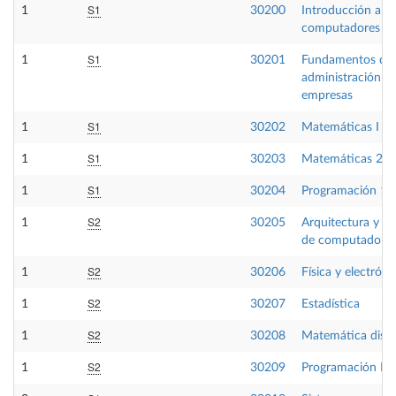
S1
1
30200
Introducción a lo
computadores
S1
1
30201
Fundamentos de
administración d
empresas
S1
1
30202
Matemáticas I
S1
1
30203
Matemáticas 2
S1
1
30204
Programación 1
S2
1
30205
Arquitectura y or
de computadores
S2
1
30206
Física y electróni
S2
1
30207
Estadística
S2
1
30208
Matemática discr
S2
1
30209
Programación II