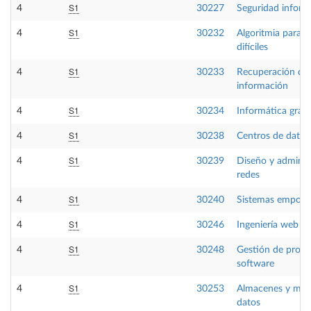
S1
4
30227
Seguridad inform
S1
4
30232
Algoritmia para 
difíciles
S1
4
30233
Recuperación de
información
S1
4
30234
Informática gráfi
S1
4
30238
Centros de datos
S1
4
30239
Diseño y adminis
redes
S1
4
30240
Sistemas empotr
S1
4
30246
Ingeniería web
S1
4
30248
Gestión de proye
software
S1
4
30253
Almacenes y mine
datos