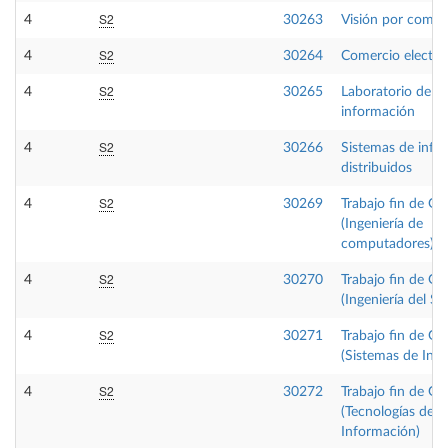
S2
4
30263
Visión por comp
S2
4
30264
Comercio electró
S2
4
30265
Laboratorio de s
información
S2
4
30266
Sistemas de info
distribuidos
S2
4
30269
Trabajo fin de Gr
(Ingeniería de
computadores)
S2
4
30270
Trabajo fin de Gr
(Ingeniería del S
S2
4
30271
Trabajo fin de Gr
(Sistemas de Inf
S2
4
30272
Trabajo fin de Gr
(Tecnologías de la
Información)