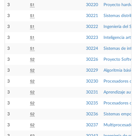
S1
3
30220
Proyecto hardwa
S1
3
30221
Sistemas distribu
S1
3
30222
Ingeniería del So
S1
3
30223
Inteligencia artific
S1
3
30224
Sistemas de info
S2
3
30226
Proyecto Softwa
S2
3
30229
Algoritmia básica
S2
3
30230
Procesadores de 
S2
3
30231
Aprendizaje auto
S2
3
30235
Procesadores com
S2
3
30236
Sistemas empotra
S2
3
30237
Multiprocesador
S2
3
30243
Ingeniería de requ