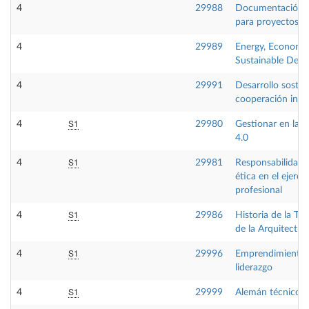
4
29988
Documentación g
para proyectos in
4
29989
Energy, Economy
Sustainable Dev
4
29991
Desarrollo sosten
cooperación inte
S1
4
29980
Gestionar en la i
4.0
S1
4
29981
Responsabilidad l
ética en el ejercic
profesional
S1
4
29986
Historia de la Tec
de la Arquitectur
S1
4
29996
Emprendimiento 
liderazgo
S1
4
29999
Alemán técnico