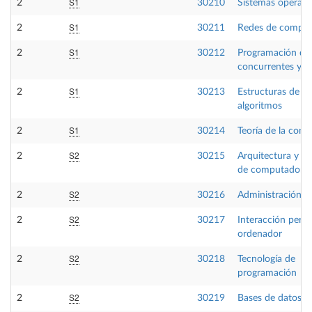
S1
2
30210
Sistemas operati
S1
2
30211
Redes de comput
S1
2
30212
Programación de 
concurrentes y di
S1
2
30213
Estructuras de da
algoritmos
S1
2
30214
Teoría de la com
S2
2
30215
Arquitectura y or
de computadores
S2
2
30216
Administración d
S2
2
30217
Interacción pers
ordenador
S2
2
30218
Tecnología de
programación
S2
2
30219
Bases de datos