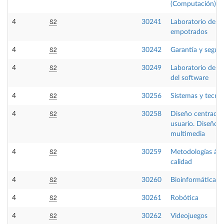
(Computación)
S2
4
30241
Laboratorio de s
empotrados
S2
4
30242
Garantía y segur
S2
4
30249
Laboratorio de in
del software
S2
4
30256
Sistemas y tecno
S2
4
30258
Diseño centrado 
usuario. Diseño p
multimedia
S2
4
30259
Metodologías ágil
calidad
S2
4
30260
Bioinformática
S2
4
30261
Robótica
S2
4
30262
Videojuegos