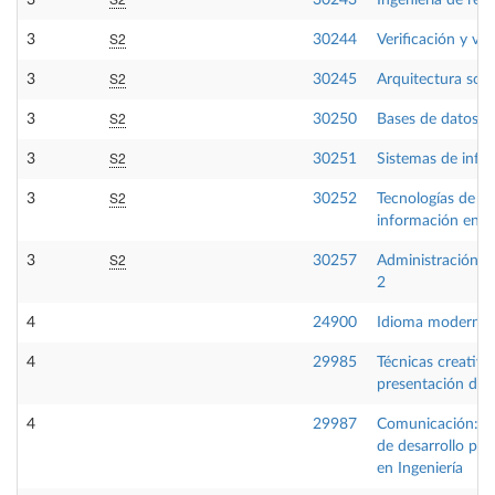
S2
3
30244
Verificación y val
S2
3
30245
Arquitectura sof
S2
3
30250
Bases de datos 2
S2
3
30251
Sistemas de info
S2
3
30252
Tecnologías de la
información en l
S2
3
30257
Administración d
2
4
24900
Idioma moderno 
4
29985
Técnicas creativa
presentación de 
4
29987
Comunicación:He
de desarrollo pro
en Ingeniería