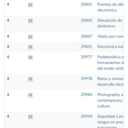
S2
4
29841
Fuentes de alime
electrónica
S2
4
29842
Simulación de si
dinámicos
S2
4
29847
Visión por comp
S2
4
29851
Electrónica indust
S2
4
29977
Problemática amb
herramientas de 
del medio ambie
S2
4
29978
Retos y consecue
desarrollo técnic
S2
4
29984
Photography and
contemporary vis
culture
S2
4
29994
Seguridad y prev
riesgos en proce