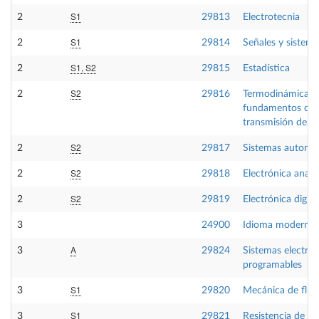
S1
2
29813
Electrotecnia
S1
2
29814
Señales y sistema
S1, S2
2
29815
Estadística
S2
2
29816
Termodinámica té
fundamentos de
transmisión de ca
S2
2
29817
Sistemas automá
S2
2
29818
Electrónica analó
S2
2
29819
Electrónica digita
3
24900
Idioma moderno 
A
3
29824
Sistemas electrón
programables
S1
3
29820
Mecánica de flui
S1
3
29821
Resistencia de ma