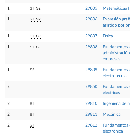
S1, S2
1
29805
Matemáticas III
S1, S2
1
29806
Expresión gráfica
asistido por ord
S1, S2
1
29807
Física II
S1, S2
1
29808
Fundamentos de
administración d
empresas
S2
1
29809
Fundamentos de
electrotecnia
2
29850
Fundamentos de
eléctricas
S1
2
29810
Ingeniería de mat
S1
2
29811
Mecánica
S1
2
29812
Fundamentos de
electrónica