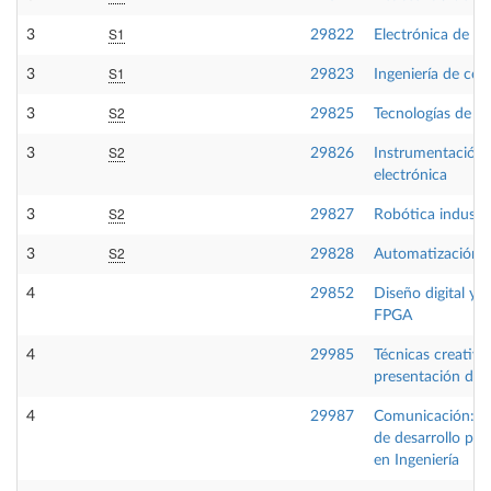
S1
3
29822
Electrónica de po
S1
3
29823
Ingeniería de con
S2
3
29825
Tecnologías de fa
S2
3
29826
Instrumentación
electrónica
S2
3
29827
Robótica industri
S2
3
29828
Automatización in
4
29852
Diseño digital y 
FPGA
4
29985
Técnicas creativa
presentación de 
4
29987
Comunicación:He
de desarrollo pro
en Ingeniería