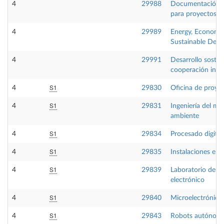
4
29988
Documentación g
para proyectos in
4
29989
Energy, Economy
Sustainable Dev
4
29991
Desarrollo sosten
cooperación inte
S1
4
29830
Oficina de proye
S1
4
29831
Ingeniería del me
ambiente
S1
4
29834
Procesado digital
S1
4
29835
Instalaciones eléc
S1
4
29839
Laboratorio de d
electrónico
S1
4
29840
Microelectrónica
S1
4
29843
Robots autónom