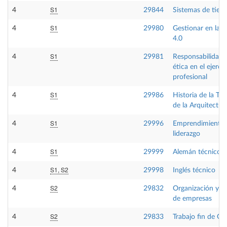
S1
4
29844
Sistemas de tiem
S1
4
29980
Gestionar en la i
4.0
S1
4
29981
Responsabilidad l
ética en el ejercic
profesional
S1
4
29986
Historia de la Tec
de la Arquitectur
S1
4
29996
Emprendimiento 
liderazgo
S1
4
29999
Alemán técnico
S1, S2
4
29998
Inglés técnico
S2
4
29832
Organización y di
de empresas
S2
4
29833
Trabajo fin de Gr