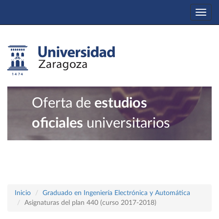
Togg
navi
Oferta de
estudios
oficiales
universitarios
Inicio
Graduado en Ingeniería Electrónica y Automática
Asignaturas del plan 440 (curso 2017-2018)