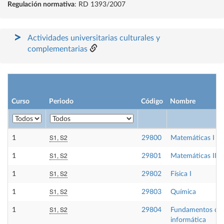
Regulación normativa
: RD 1393/2007
Actividades universitarias culturales y
complementarias
Curso
Periodo
Código
Nombre
S1, S2
1
29800
Matemáticas I
S1, S2
1
29801
Matemáticas II
S1, S2
1
29802
Física I
S1, S2
1
29803
Química
S1, S2
1
29804
Fundamentos de
informática