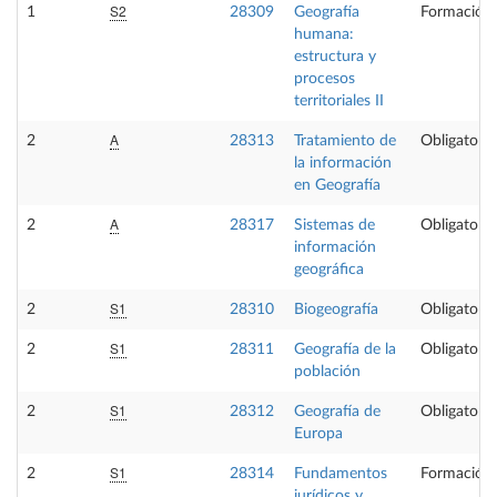
S2
1
28309
Geografía
Formación 
humana:
estructura y
procesos
territoriales II
A
2
28313
Tratamiento de
Obligatoria
la información
en Geografía
A
2
28317
Sistemas de
Obligatoria
información
geográfica
S1
2
28310
Biogeografía
Obligatoria
S1
2
28311
Geografía de la
Obligatoria
población
S1
2
28312
Geografía de
Obligatoria
Europa
S1
2
28314
Fundamentos
Formación 
jurídicos y