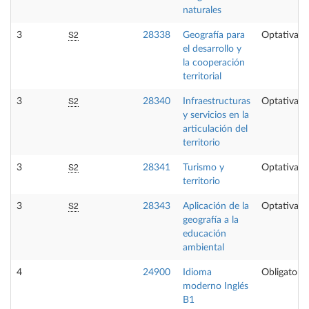
naturales
S2
3
28338
Geografía para
Optativa
el desarrollo y
la cooperación
territorial
S2
3
28340
Infraestructuras
Optativa
y servicios en la
articulación del
territorio
S2
3
28341
Turismo y
Optativa
territorio
S2
3
28343
Aplicación de la
Optativa
geografía a la
educación
ambiental
4
24900
Idioma
Obligatoria
moderno Inglés
B1