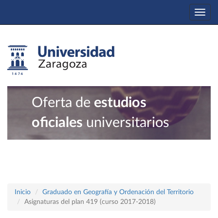
Togg
navi
Oferta de
estudios
oficiales
universitarios
Inicio
Graduado en Geografía y Ordenación del Territorio
Asignaturas del plan 419 (curso 2017-2018)