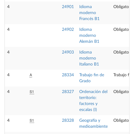
4
24901
Idioma
Obligatoria
moderno
Francés B1
4
24902
Idioma
Obligatoria
moderno
Alemán B1
4
24903
Idioma
Obligatoria
moderno
Italiano B1
A
4
28334
Trabajo fin de
Trabajo fin
Grado
S1
4
28327
Ordenación del
Obligatoria
territorio:
factores y
escalas (I)
S1
4
28328
Geografía y
Obligatoria
medioambiente