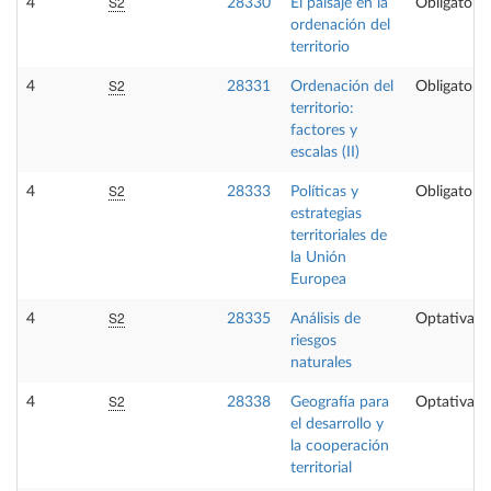
S2
4
28330
El paisaje en la
Obligatoria
ordenación del
territorio
S2
4
28331
Ordenación del
Obligatoria
territorio:
factores y
escalas (II)
S2
4
28333
Políticas y
Obligatoria
estrategias
territoriales de
la Unión
Europea
S2
4
28335
Análisis de
Optativa
riesgos
naturales
S2
4
28338
Geografía para
Optativa
el desarrollo y
la cooperación
territorial