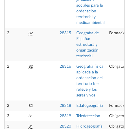
sociales para la
ordenación
territorial y
medioambiental
S2
2
28315
Geografía de
Formación 
España:
estructura y
organización
territorial
S2
2
28316
Geografía física
Obligatoria
aplicada a la
ordenación del
territorio I: el
relieve y los
seres vivos
S2
2
28318
Edafogeografía
Formación 
S1
3
28319
Teledetección
Obligatoria
S1
3
28320
Hidrogeografía
Obligatoria