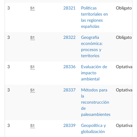
S1
3
28321
Políticas
Obligatoria
territoriales en
las regiones
españolas
S1
3
28322
Geografía
Obligatoria
económica:
procesos y
territorios
S1
3
28336
Evaluación de
Optativa
impacto
ambiental
S1
3
28337
Métodos para
Optativa
la
reconstrucción
de
paleoambientes
S1
3
28339
Geopolítica y
Optativa
globalización