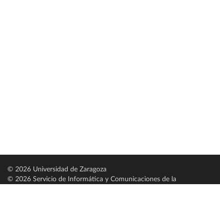
© 2026 Universidad de Zaragoza
© 2026 Servicio de Informática y Comunicaciones de la
Universidad de Zaragoza (
SICUZ
)
Universidad de Zaragoza
C/ Pedro Cerbuna, 12
ES-50009 Zaragoza