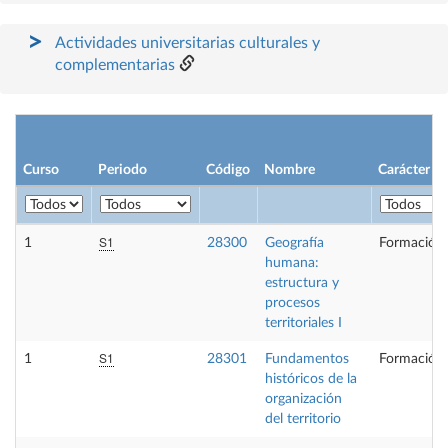
Actividades universitarias culturales y
complementarias
Curso
Periodo
Código
Nombre
Carácter
S1
1
28300
Geografía
Formación 
humana:
estructura y
procesos
territoriales I
S1
1
28301
Fundamentos
Formación 
históricos de la
organización
del territorio