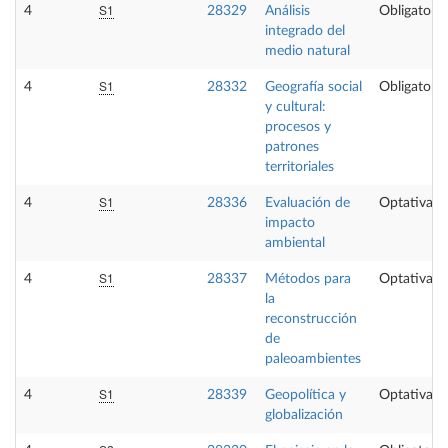
S1
4
28329
Análisis
Obligatoria
integrado del
medio natural
S1
4
28332
Geografía social
Obligatoria
y cultural:
procesos y
patrones
territoriales
S1
4
28336
Evaluación de
Optativa
impacto
ambiental
S1
4
28337
Métodos para
Optativa
la
reconstrucción
de
paleoambientes
S1
4
28339
Geopolítica y
Optativa
globalización