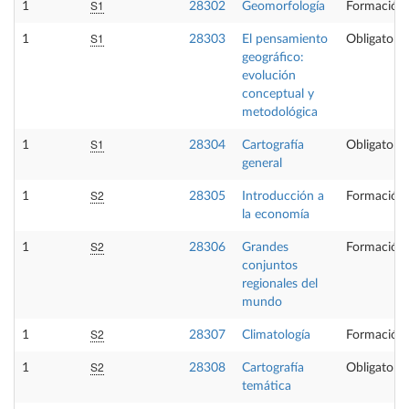
S1
1
28302
Geomorfología
Formación 
S1
1
28303
El pensamiento
Obligatoria
geográfico:
evolución
conceptual y
metodológica
S1
1
28304
Cartografía
Obligatoria
general
S2
1
28305
Introducción a
Formación 
la economía
S2
1
28306
Grandes
Formación 
conjuntos
regionales del
mundo
S2
1
28307
Climatología
Formación 
S2
1
28308
Cartografía
Obligatoria
temática