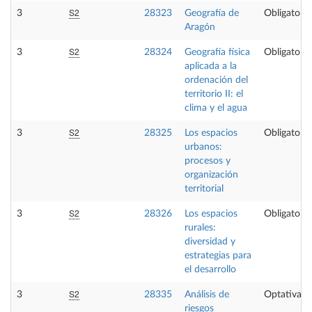
S2
3
28323
Geografía de
Obligatoria
Aragón
S2
3
28324
Geografía física
Obligatoria
aplicada a la
ordenación del
territorio II: el
clima y el agua
S2
3
28325
Los espacios
Obligatoria
urbanos:
procesos y
organización
territorial
S2
3
28326
Los espacios
Obligatoria
rurales:
diversidad y
estrategias para
el desarrollo
S2
3
28335
Análisis de
Optativa
riesgos