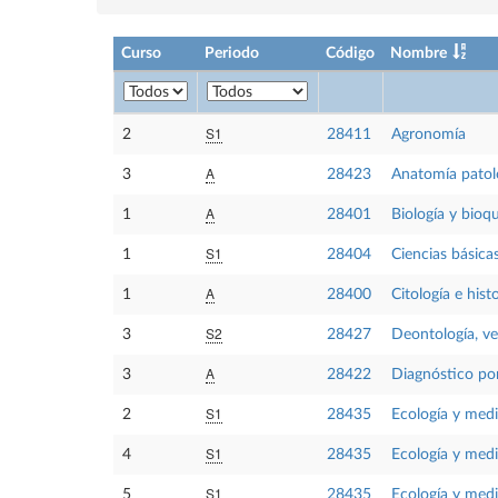
Curso
Periodo
Código
Nombre
S1
2
28411
Agronomía
A
3
28423
Anatomía patol
A
1
28401
Biología y bioq
S1
1
28404
Ciencias básicas
A
1
28400
Citología e hist
S2
3
28427
Deontología, vet
A
3
28422
Diagnóstico po
S1
2
28435
Ecología y med
S1
4
28435
Ecología y med
S1
5
28435
Ecología y med