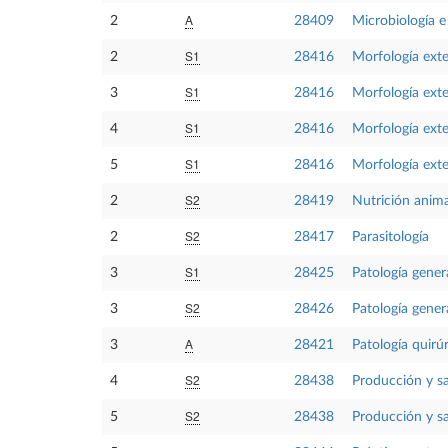
A
2
28409
Microbiología 
S1
2
28416
Morfología exte
S1
3
28416
Morfología exte
S1
4
28416
Morfología exte
S1
5
28416
Morfología exte
S2
2
28419
Nutrición anima
S2
2
28417
Parasitología
S1
3
28425
Patología gener
S2
3
28426
Patología gener
A
3
28421
Patología quirúr
S2
4
28438
Producción y sa
S2
5
28438
Producción y sa