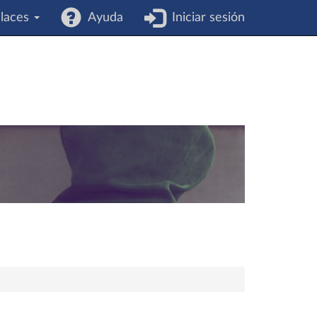
laces
Ayuda
Iniciar sesión