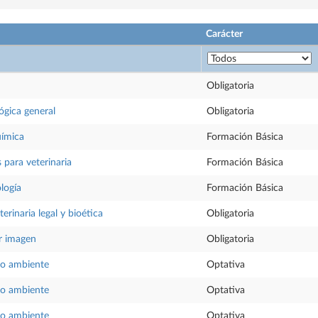
Carácter
Obligatoria
ógica general
Obligatoria
uímica
Formación Básica
 para veterinaria
Formación Básica
ología
Formación Básica
erinaria legal y bioética
Obligatoria
r imagen
Obligatoria
io ambiente
Optativa
io ambiente
Optativa
io ambiente
Optativa