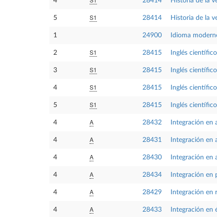
4
28414
Historia de la v
S1
5
28414
Historia de la v
1
24900
Idioma moderno
S1
2
28415
Inglés científic
S1
3
28415
Inglés científic
S1
4
28415
Inglés científic
S1
5
28415
Inglés científic
A
4
28432
Integración en 
A
4
28431
Integración en
A
4
28430
Integración en 
A
4
28434
Integración en 
A
4
28429
Integración en 
A
4
28433
Integración en 