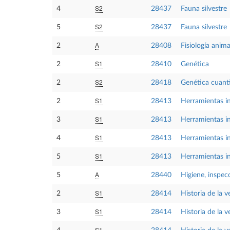
S2
4
28437
Fauna silvestre
S2
5
28437
Fauna silvestre
A
2
28408
Fisiología anima
S1
2
28410
Genética
S2
2
28418
Genética cuanti
S1
2
28413
Herramientas in
S1
3
28413
Herramientas in
S1
4
28413
Herramientas in
S1
5
28413
Herramientas in
A
5
28440
Higiene, inspec
S1
2
28414
Historia de la v
S1
3
28414
Historia de la v
S1