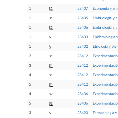
S2
1
28407
Economía y em
S1
1
28405
Embriología y a
S2
1
28406
Embriología y a
A
1
28403
Epidemiología y
A
1
28402
Etnología y bie
S1
2
28412
Experimentació
S1
3
28412
Experimentació
S1
4
28412
Experimentació
S1
5
28412
Experimentació
S2
4
28436
Experimentación
S2
5
28436
Experimentación
A
3
28420
Farmacología y