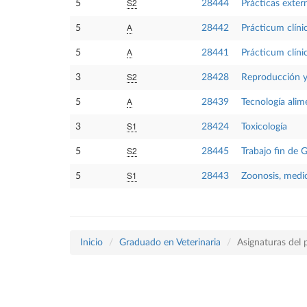
S2
5
28444
Prácticas exter
A
5
28442
Prácticum clíni
A
5
28441
Prácticum clíni
S2
3
28428
Reproducción y 
A
5
28439
Tecnología alim
S1
3
28424
Toxicología
S2
5
28445
Trabajo fin de 
S1
5
28443
Zoonosis, medic
Inicio
Graduado en Veterinaria
Asignaturas del