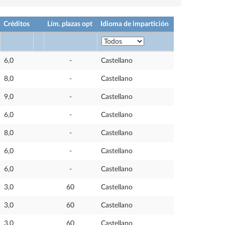
Créditos
Lím. plazas opt
Idioma de impartición
6,0
-
Castellano
8,0
-
Castellano
9,0
-
Castellano
6,0
-
Castellano
8,0
-
Castellano
6,0
-
Castellano
6,0
-
Castellano
3,0
60
Castellano
3,0
60
Castellano
3,0
60
Castellano