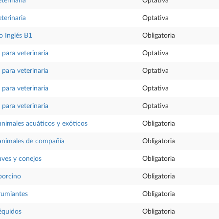
eterinaria
Optativa
eterinaria
Optativa
 Inglés B1
Obligatoria
o para veterinaria
Optativa
o para veterinaria
Optativa
o para veterinaria
Optativa
o para veterinaria
Optativa
animales acuáticos y exóticos
Obligatoria
 animales de compañía
Obligatoria
aves y conejos
Obligatoria
porcino
Obligatoria
rumiantes
Obligatoria
équidos
Obligatoria