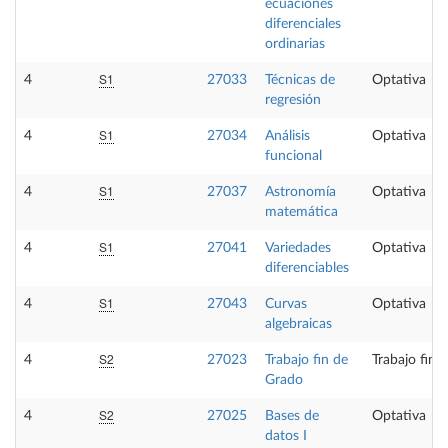
ecuaciones
diferenciales
ordinarias
S1
4
27033
Técnicas de
Optativa
regresión
S1
4
27034
Análisis
Optativa
funcional
S1
4
27037
Astronomía
Optativa
matemática
S1
4
27041
Variedades
Optativa
diferenciables
S1
4
27043
Curvas
Optativa
algebraicas
S2
4
27023
Trabajo fin de
Trabajo fin 
Grado
S2
4
27025
Bases de
Optativa
datos I