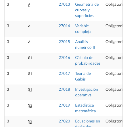
A
3
27013
Geometría de
Obligatoria
curvas y
superficies
A
3
27014
Variable
Obligatoria
compleja
A
3
27015
Análisis
Obligatoria
numérico II
S1
3
27016
Cálculo de
Obligatoria
probabilidades
S1
3
27017
Teoría de
Obligatoria
Galois
S1
3
27018
Investigación
Obligatoria
operativa
S2
3
27019
Estadística
Obligatoria
matemática
S2
3
27020
Ecuaciones en
Obligatoria