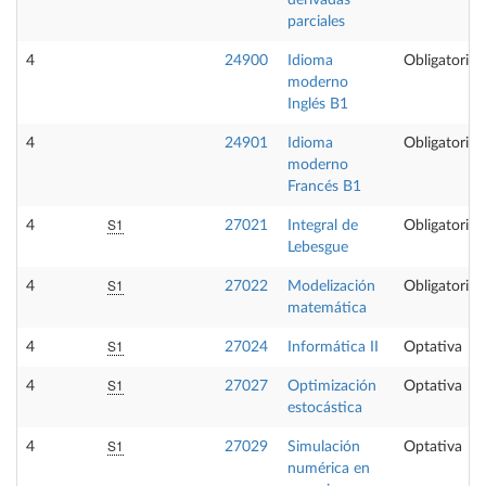
derivadas
parciales
4
24900
Idioma
Obligatoria
moderno
Inglés B1
4
24901
Idioma
Obligatoria
moderno
Francés B1
S1
4
27021
Integral de
Obligatoria
Lebesgue
S1
4
27022
Modelización
Obligatoria
matemática
S1
4
27024
Informática II
Optativa
S1
4
27027
Optimización
Optativa
estocástica
S1
4
27029
Simulación
Optativa
numérica en