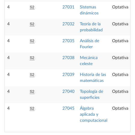
S2
4
27031
Sistemas
Optativa
dinámicos
S2
4
27032
Teoría de la
Optativa
probabilidad
S2
4
27035
Análisis de
Optativa
Fourier
S2
4
27038
Mecánica
Optativa
celeste
S2
4
27039
Historia de las
Optativa
matemáticas
S2
4
27040
Topología de
Optativa
superficies
S2
4
27045
Álgebra
Optativa
aplicada y
computacional