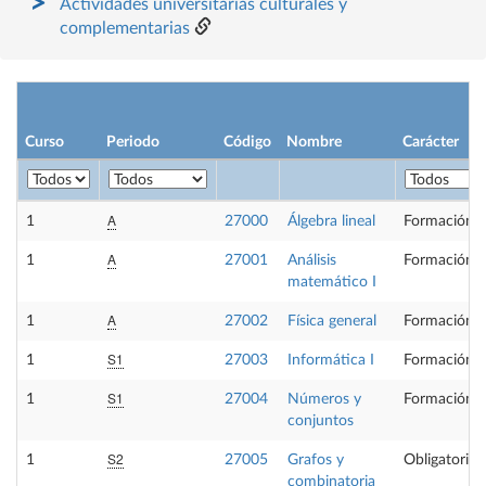
Actividades universitarias culturales y
complementarias
Curso
Periodo
Código
Nombre
Carácter
A
1
27000
Álgebra lineal
Formación B
A
1
27001
Análisis
Formación B
matemático I
A
1
27002
Física general
Formación B
S1
1
27003
Informática I
Formación B
S1
1
27004
Números y
Formación B
conjuntos
S2
1
27005
Grafos y
Obligatoria
combinatoria