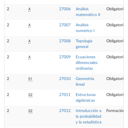
A
2
27006
Análisis
Obligatoria
matemático II
A
2
27007
Análisis
Obligatoria
numérico I
A
2
27008
Topología
Obligatoria
general
A
2
27009
Ecuaciones
Obligatoria
diferenciales
ordinarias
S1
2
27010
Geometría
Obligatoria
lineal
S2
2
27011
Estructuras
Obligatoria
algebraicas
S2
2
27012
Introducción a
Formación B
la probabilidad
y la estadística