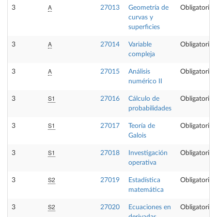
A
3
27013
Geometría de
Obligatoria
curvas y
superficies
A
3
27014
Variable
Obligatoria
compleja
A
3
27015
Análisis
Obligatoria
numérico II
S1
3
27016
Cálculo de
Obligatoria
probabilidades
S1
3
27017
Teoría de
Obligatoria
Galois
S1
3
27018
Investigación
Obligatoria
operativa
S2
3
27019
Estadística
Obligatoria
matemática
S2
3
27020
Ecuaciones en
Obligatoria