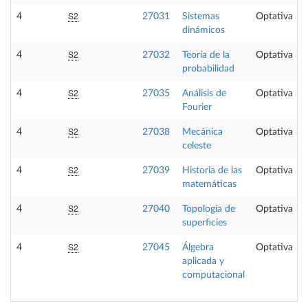
S2
4
27031
Sistemas
Optativa
dinámicos
S2
4
27032
Teoría de la
Optativa
probabilidad
S2
4
27035
Análisis de
Optativa
Fourier
S2
4
27038
Mecánica
Optativa
celeste
S2
4
27039
Historia de las
Optativa
matemáticas
S2
4
27040
Topología de
Optativa
superficies
S2
4
27045
Álgebra
Optativa
aplicada y
computacional