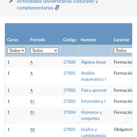
Actividades universitarias culturales y
complementarias
Curso
Periodo
Código
Nombre
Carácter
A
1
27000
Álgebra lineal
Formación B
A
1
27001
Análisis
Formación B
matemático I
A
1
27002
Física general
Formación B
S1
1
27003
Informática I
Formación B
S1
1
27004
Números y
Formación B
conjuntos
S2
1
27005
Grafos y
Obligatoria
combinatoria