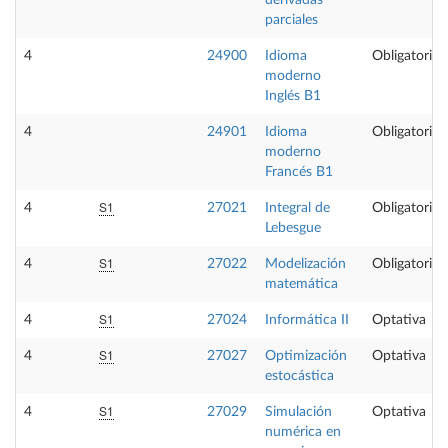
derivadas
parciales
4
24900
Idioma
Obligatoria
moderno
Inglés B1
4
24901
Idioma
Obligatoria
moderno
Francés B1
S1
4
27021
Integral de
Obligatoria
Lebesgue
S1
4
27022
Modelización
Obligatoria
matemática
S1
4
27024
Informática II
Optativa
S1
4
27027
Optimización
Optativa
estocástica
S1
4
27029
Simulación
Optativa
numérica en