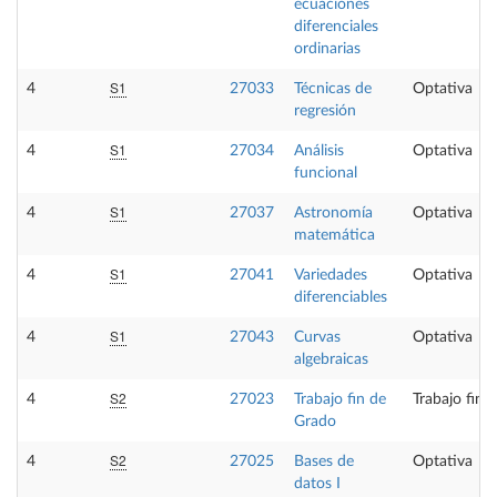
ecuaciones
diferenciales
ordinarias
S1
4
27033
Técnicas de
Optativa
regresión
S1
4
27034
Análisis
Optativa
funcional
S1
4
27037
Astronomía
Optativa
matemática
S1
4
27041
Variedades
Optativa
diferenciables
S1
4
27043
Curvas
Optativa
algebraicas
S2
4
27023
Trabajo fin de
Trabajo fin 
Grado
S2
4
27025
Bases de
Optativa
datos I