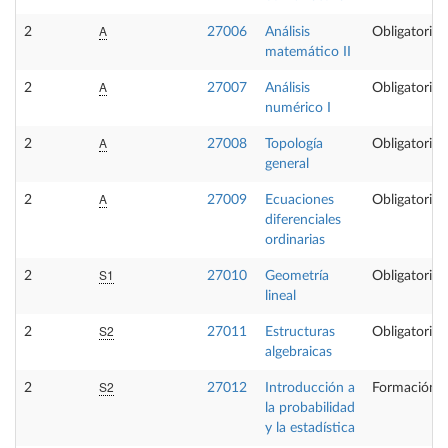
A
2
27006
Análisis
Obligatoria
matemático II
A
2
27007
Análisis
Obligatoria
numérico I
A
2
27008
Topología
Obligatoria
general
A
2
27009
Ecuaciones
Obligatoria
diferenciales
ordinarias
S1
2
27010
Geometría
Obligatoria
lineal
S2
2
27011
Estructuras
Obligatoria
algebraicas
S2
2
27012
Introducción a
Formación B
la probabilidad
y la estadística