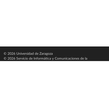
© 2026 Universidad de Zaragoza
© 2026 Servicio de Informática y Comunicaciones de la
Universidad de Zaragoza (
SICUZ
)
Universidad de Zaragoza
C/ Pedro Cerbuna, 12
ES-50009 Zaragoza
España / Spain
Tel: +34 976761000
ciu@unizar.es
Q-5018001-G