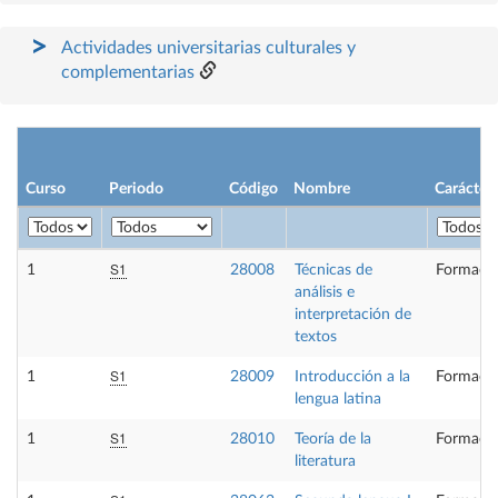
Actividades universitarias culturales y
complementarias
Curso
Periodo
Código
Nombre
Carácter
S1
1
28008
Técnicas de
Formació
análisis e
interpretación de
textos
S1
1
28009
Introducción a la
Formació
lengua latina
S1
1
28010
Teoría de la
Formació
literatura