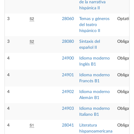
de la narrativa
hispánica II
S2
3
28060
Temas y géneros
Optativa
del teatro
hispánico II
S2
3
28080
Sintaxis del
Obligator
español II
4
24900
Idioma moderno
Obligator
Inglés B1
4
24901
Idioma moderno
Obligator
Francés B1
4
24902
Idioma moderno
Obligator
Alemán B1
4
24903
Idioma moderno
Obligator
Italiano B1
S1
4
28041
Literatura
Obligator
hispanoamericana