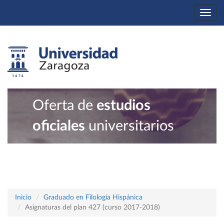
Togg
navi
Oferta de
estudios
oficiales
universitarios
Inicio
Graduado en Filología Hispánica
Asignaturas del plan 427 (curso 2017-2018)