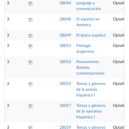
S1
3
28044
Lenguaje y
Optativa
comunicación
S1
3
28048
El español en
Optativa
América
S1
3
28049
El léxico español
Optativa
S1
3
28051
Filología
Optativa
aragonesa
S1
3
28053
Pensamiento
Optativa
literario
contemporáneo
S1
3
28055
Temas y géneros
Optativa
de la poesía
hispánica I
S1
3
28057
Temas y géneros
Optativa
de la narrativa
hispánica I
S1
3
28059
Temas y géneros
Optativa