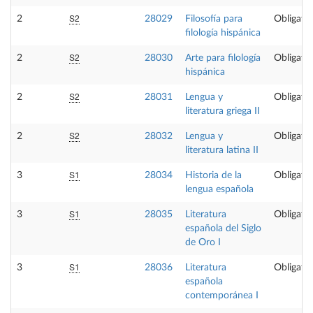
S2
2
28029
Filosofía para
Obligator
filología hispánica
S2
2
28030
Arte para filología
Obligator
hispánica
S2
2
28031
Lengua y
Obligator
literatura griega II
S2
2
28032
Lengua y
Obligator
literatura latina II
S1
3
28034
Historia de la
Obligator
lengua española
S1
3
28035
Literatura
Obligator
española del Siglo
de Oro I
S1
3
28036
Literatura
Obligator
española
contemporánea I