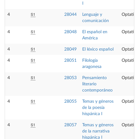
I
S1
4
28044
Lenguaje y
Optativa
comunicación
S1
4
28048
El español en
Optativa
América
S1
4
28049
El léxico español
Optativa
S1
4
28051
Filología
Optativa
aragonesa
S1
4
28053
Pensamiento
Optativa
literario
contemporáneo
S1
4
28055
Temas y géneros
Optativa
de la poesía
hispánica I
S1
4
28057
Temas y géneros
Optativa
de la narrativa
hispánica I