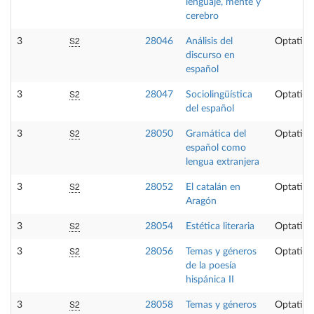
lenguaje, mente y
cerebro
S2
3
28046
Análisis del
Optativa
discurso en
español
S2
3
28047
Sociolingüística
Optativa
del español
S2
3
28050
Gramática del
Optativa
español como
lengua extranjera
S2
3
28052
El catalán en
Optativa
Aragón
S2
3
28054
Estética literaria
Optativa
S2
3
28056
Temas y géneros
Optativa
de la poesía
hispánica II
S2
3
28058
Temas y géneros
Optativa