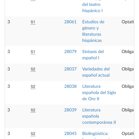
del teatro
hispánico I
S1
3
28061
Estudios de
Optativa
género y
literaturas
hispánicas
S1
3
28079
Sintaxis del
Obligator
español I
S2
3
28037
Variedades del
Obligator
español actual
S2
3
28038
Literatura
Obligator
española del Siglo
de Oro II
S2
3
28039
Literatura
Obligator
española
contemporánea II
S2
3
28045
Biolingüística:
Optativa