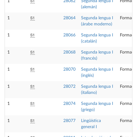
S1
1
28062
Segunda lengua I
Formació
(alemán)
S1
1
28064
Segunda lengua I
Formació
(árabe moderno)
S1
1
28066
Segunda lengua I
Formació
(catalán)
S1
1
28068
Segunda lengua I
Formació
(francés)
S1
1
28070
Segunda lengua I
Formació
(inglés)
S1
1
28072
Segunda lengua I
Formació
(italiano)
S1
1
28074
Segunda lengua I
Formació
(griego)
S1
1
28077
Lingüística
Formació
general I