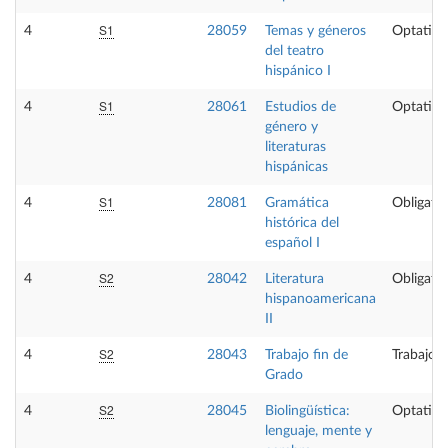
S1
4
28059
Temas y géneros
Optativa
del teatro
hispánico I
S1
4
28061
Estudios de
Optativa
género y
literaturas
hispánicas
S1
4
28081
Gramática
Obligator
histórica del
español I
S2
4
28042
Literatura
Obligator
hispanoamericana
II
S2
4
28043
Trabajo fin de
Trabajo 
Grado
S2
4
28045
Biolingüística:
Optativa
lenguaje, mente y