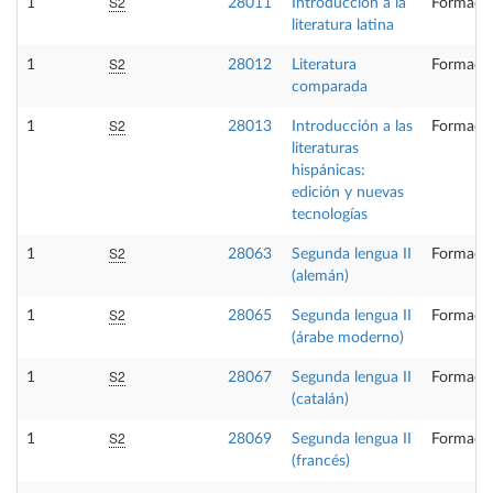
S2
1
28011
Introducción a la
Formació
literatura latina
S2
1
28012
Literatura
Formació
comparada
S2
1
28013
Introducción a las
Formació
literaturas
hispánicas:
edición y nuevas
tecnologías
S2
1
28063
Segunda lengua II
Formació
(alemán)
S2
1
28065
Segunda lengua II
Formació
(árabe moderno)
S2
1
28067
Segunda lengua II
Formació
(catalán)
S2
1
28069
Segunda lengua II
Formació
(francés)