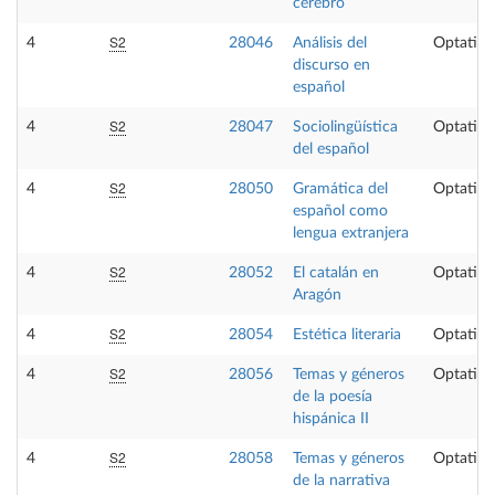
cerebro
S2
4
28046
Análisis del
Optativa
discurso en
español
S2
4
28047
Sociolingüística
Optativa
del español
S2
4
28050
Gramática del
Optativa
español como
lengua extranjera
S2
4
28052
El catalán en
Optativa
Aragón
S2
4
28054
Estética literaria
Optativa
S2
4
28056
Temas y géneros
Optativa
de la poesía
hispánica II
S2
4
28058
Temas y géneros
Optativa
de la narrativa