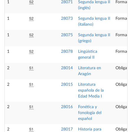
S2
1
28071
Segunda lengua II
Formació
(inglés)
S2
1
28073
Segunda lengua II
Formació
(italiano)
S2
1
28075
Segunda lengua II
Formació
(griego)
S2
1
28078
Lingúística
Formació
general II
S1
2
28014
Literatura en
Obligator
Aragón
S1
2
28015
Literatura
Obligator
española de la
Edad Media I
S1
2
28016
Fonética y
Obligator
fonología del
español
S1
2
28017
Historia para
Obligator