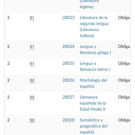
(Literatura
inglesa)
S1
2
28023
Literatura de la
Obligator
segunda lengua
(Literatura
italiana)
S1
2
28024
Lengua y
Obligator
literatura griega I
S1
2
28025
Lengua y
Obligator
literatura latina I
S2
2
28026
Morfología del
Obligator
español
S2
2
28027
Literatura
Obligator
española de la
Edad Media II
S2
2
28028
Semántica y
Obligator
pragmática del
español