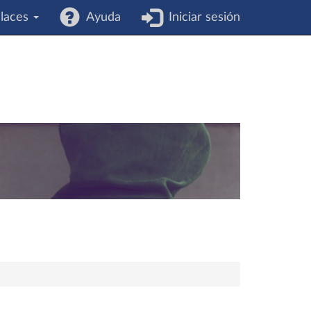
laces
Ayuda
Iniciar sesión