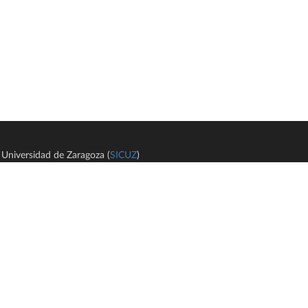
Universidad de Zaragoza (
SICUZ
)
Avi