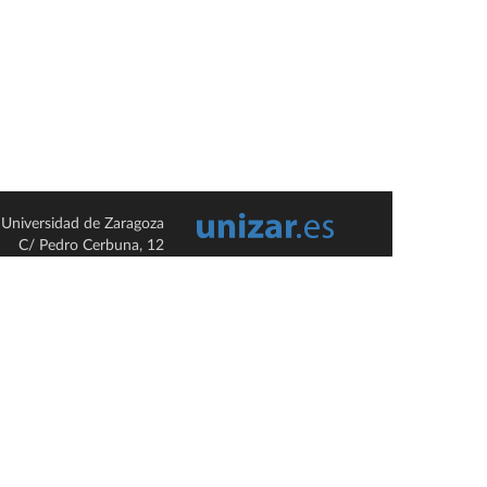
Universidad de Zaragoza
C/ Pedro Cerbuna, 12
ES-50009 Zaragoza
España / Spain
Tel: +34 976761000
ciu@unizar.es
Q-5018001-G
so legal
|
Condiciones generales de uso
|
Política de privacidad