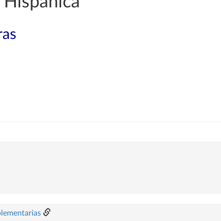
 Hispánica
ras
plementarias