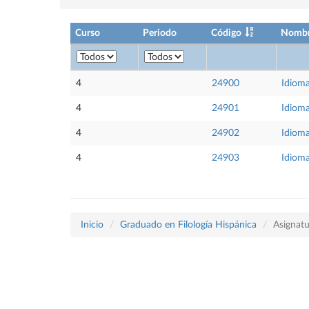
Curso
Periodo
Código
Nomb
4
24900
Idiom
4
24901
Idiom
4
24902
Idiom
4
24903
Idioma
Inicio
Graduado en Filología Hispánica
Asignatu