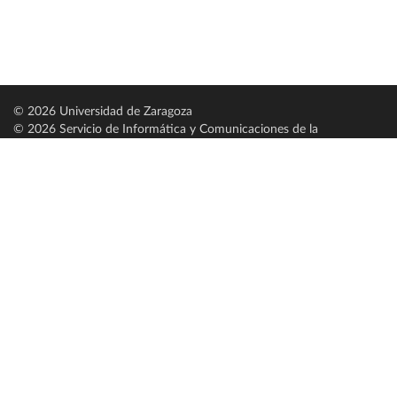
© 2026 Universidad de Zaragoza
© 2026 Servicio de Informática y Comunicaciones de la
Universidad de Zaragoza (
SICUZ
)
Universidad de Zaragoza
C/ Pedro Cerbuna, 12
ES-50009 Zaragoza
España / Spain
Tel: +34 976761000
ciu@unizar.es
Q-5018001-G
Servido por nodo: estudios
Aviso legal
|
Condiciones generales de uso
|
Política de privacidad