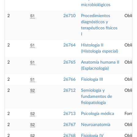
microbiológicos
S1
2
26710
Procedimientos
Obliga
diagnósticos y
terapéuticos físicos
I
S1
2
26764
Histología II
Obliga
(Histología especial)
S1
2
26765
Anatomía humana II
Obliga
(Esplacnología)
S1
2
26766
Fisiología III
Obliga
S2
2
26712
Semiología y
Obliga
fundamentos de
fisiopatología
S2
2
26713
Psicología médica
Formac
S2
2
26767
Neuroanatomía
Obliga
S2
2
26768
Fisiología IV
Obliga