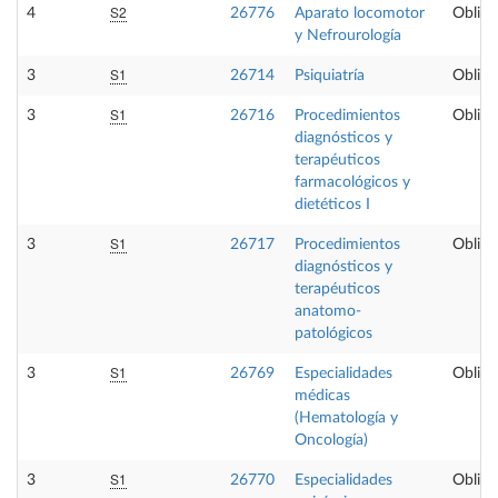
S2
4
26776
Aparato locomotor
Obliga
y Nefrourología
S1
3
26714
Psiquiatría
Obliga
S1
3
26716
Procedimientos
Obliga
diagnósticos y
terapéuticos
farmacológicos y
dietéticos I
S1
3
26717
Procedimientos
Obliga
diagnósticos y
terapéuticos
anatomo-
patológicos
S1
3
26769
Especialidades
Obliga
médicas
(Hematología y
Oncología)
S1
3
26770
Especialidades
Obliga