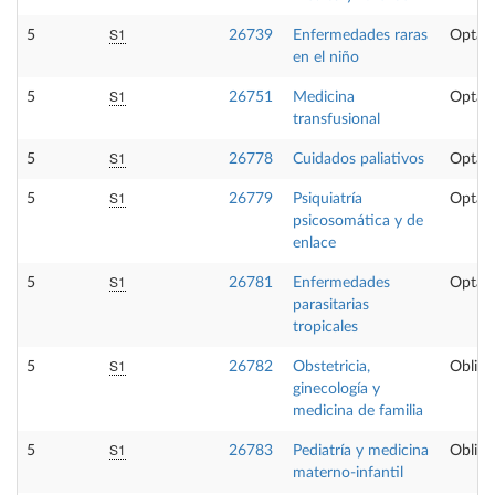
S1
5
26739
Enfermedades raras
Optati
en el niño
S1
5
26751
Medicina
Optati
transfusional
S1
5
26778
Cuidados paliativos
Optati
S1
5
26779
Psiquiatría
Optati
psicosomática y de
enlace
S1
5
26781
Enfermedades
Optati
parasitarias
tropicales
S1
5
26782
Obstetricia,
Obliga
ginecología y
medicina de familia
S1
5
26783
Pediatría y medicina
Obliga
materno-infantil