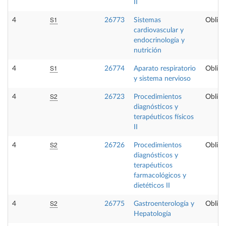
II
S1
4
26773
Sistemas
Obliga
cardiovascular y
endocrinología y
nutrición
S1
4
26774
Aparato respiratorio
Obliga
y sistema nervioso
S2
4
26723
Procedimientos
Obliga
diagnósticos y
terapéuticos físicos
II
S2
4
26726
Procedimientos
Obliga
diagnósticos y
terapéuticos
farmacológicos y
dietéticos II
S2
4
26775
Gastroenterología y
Obliga
Hepatología