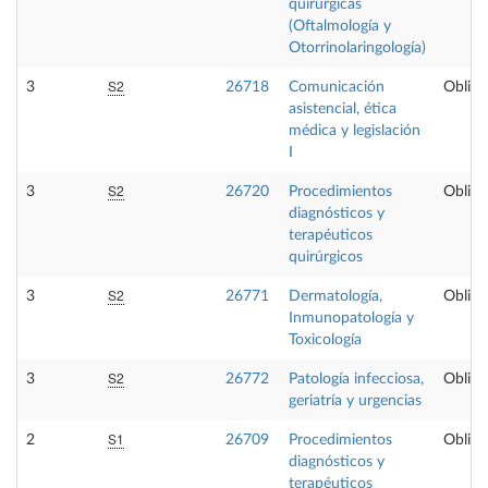
quirúrgicas
(Oftalmología y
Otorrinolaringología)
S2
3
26718
Comunicación
Obliga
asistencial, ética
médica y legislación
I
S2
3
26720
Procedimientos
Obliga
diagnósticos y
terapéuticos
quirúrgicos
S2
3
26771
Dermatología,
Obliga
Inmunopatología y
Toxicología
S2
3
26772
Patología infecciosa,
Obliga
geriatría y urgencias
S1
2
26709
Procedimientos
Obliga
diagnósticos y
terapéuticos