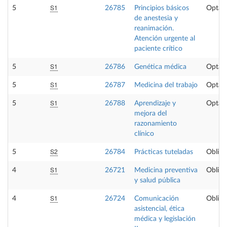
S1
5
26785
Principios básicos
Optati
de anestesia y
reanimación.
Atención urgente al
paciente crítico
S1
5
26786
Genética médica
Optati
S1
5
26787
Medicina del trabajo
Optati
S1
5
26788
Aprendizaje y
Optati
mejora del
razonamiento
clínico
S2
5
26784
Prácticas tuteladas
Obliga
S1
4
26721
Medicina preventiva
Obliga
y salud pública
S1
4
26724
Comunicación
Obliga
asistencial, ética
médica y legislación