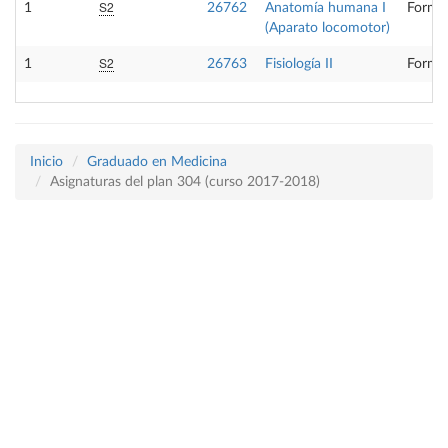
S2
1
26762
Anatomía humana I
Formac
(Aparato locomotor)
S2
1
26763
Fisiología II
Formac
Inicio
Graduado en Medicina
Asignaturas del plan 304 (curso 2017-2018)