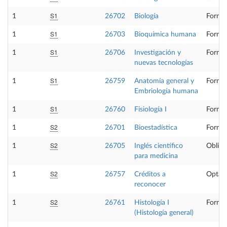
S1
1
26702
Biología
Formac
S1
1
26703
Bioquímica humana
Formac
S1
1
26706
Investigación y
Formac
nuevas tecnologías
S1
1
26759
Anatomía general y
Formac
Embriología humana
S1
1
26760
Fisiología I
Formac
S2
1
26701
Bioestadística
Formac
S2
1
26705
Inglés científico
Obliga
para medicina
S2
1
26757
Créditos a
Optati
reconocer
S2
1
26761
Histología I
Formac
(Histología general)