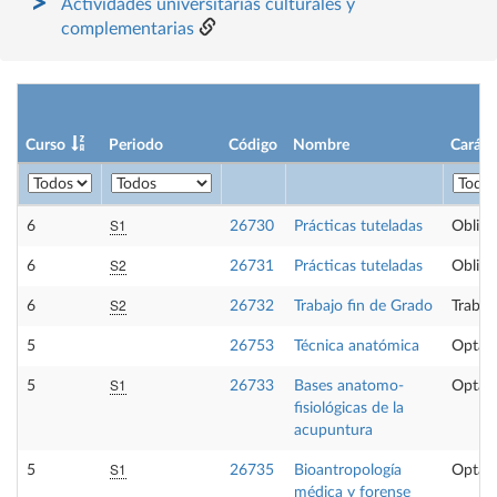
Actividades universitarias culturales y
complementarias
Curso
Periodo
Código
Nombre
Caráct
S1
6
26730
Prácticas tuteladas
Obliga
S2
6
26731
Prácticas tuteladas
Obliga
S2
6
26732
Trabajo fin de Grado
Trabaj
5
26753
Técnica anatómica
Optati
S1
5
26733
Bases anatomo-
Optati
fisiológicas de la
acupuntura
S1
5
26735
Bioantropología
Optati
médica y forense